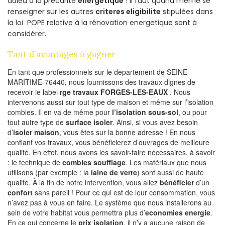
adieu à la précarité
energetique
! Il faut quand même se
renseigner sur les autres
criteres eligibilite
stipulées dans
la loi POPE relative à la rénovation energetique sont à
considérer.
Tant d’avantages à gagner
En tant que professionnels sur le departement de SEINE-
MARITIME-76440, nous fournissons des travaux dignes de
recevoir le label
rge travaux FORGES-LES-EAUX
. Nous
intervenons aussi sur tout type de maison et même sur l’isolation
combles. Il en va de même pour
l’isolation sous-sol
, ou pour
tout autre type de
surface isoler
. Ainsi, si vous avez besoin
d’
isoler maison
, vous êtes sur la bonne adresse ! En nous
confiant vos travaux, vous bénéficierez d’ouvrages de meilleure
qualité. En effet, nous avons les savoir-faire nécessaires, à savoir
: le technique de
combles soufflage
. Les matériaux que nous
utilisons (par exemple : la
laine de verre
) sont aussi de haute
qualité. À la fin de notre intervention, vous allez
bénéficier
d’un
confort
sans pareil ! Pour ce qui est de leur consommation, vous
n’avez pas à vous en faire. Le système que nous installerons au
sein de votre habitat vous permettra plus d’
economies energie
.
En ce qui concerne le
prix isolation
, il n’y a aucune raison de