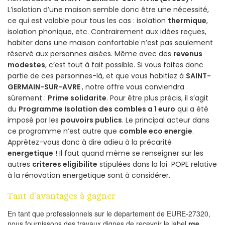
L’isolation d’une maison semble donc être une nécessité,
ce qui est valable pour tous les cas : isolation
thermique
,
isolation phonique, etc. Contrairement aux idées reçues,
habiter dans une maison confortable n’est pas seulement
réservé aux personnes aisées. Même avec des
revenus
modestes
, c’est tout à fait possible. Si vous faites donc
partie de ces personnes-là, et que vous habitiez à
SAINT-
GERMAIN-SUR-AVRE
, notre offre vous conviendra
sûrement :
Prime solidarite
. Pour être plus précis, il s’agit
du
Programme Isolation des combles a 1 euro
qui a été
imposé par les
pouvoirs publics
. Le principal acteur dans
ce programme n’est autre que
comble eco energie
.
Apprêtez-vous donc à dire adieu à la précarité
energetique
! Il faut quand même se renseigner sur les
autres
criteres eligibilite
stipulées dans la loi POPE relative
à la rénovation energetique sont à considérer.
Tant d’avantages à gagner
En tant que professionnels sur le departement de EURE-27320,
nous fournissons des travaux dignes de recevoir le label
rge