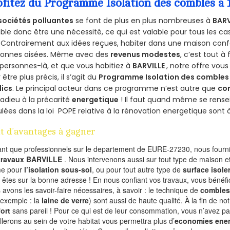
ofitez du Programme Isolation des combles a
sociétés polluantes
se font de plus en plus nombreuses à
BARV
le donc être une nécessité, ce qui est valable pour tous les cas
 Contrairement aux idées reçues, habiter dans une maison conf
sonnes aisées. Même avec des
revenus modestes
, c’est tout à
personnes-là, et que vous habitiez à
BARVILLE
, notre offre vou
 être plus précis, il s’agit du
Programme Isolation des combles 
lics
. Le principal acteur dans ce programme n’est autre que
co
 adieu à la précarité
energetique
! Il faut quand même se rensei
ulées dans la loi POPE relative à la rénovation energetique sont 
t d’avantages à gagner
ant que professionnels sur le departement de EURE-27230, nous fournis
 travaux BARVILLE
. Nous intervenons aussi sur tout type de maison et
e pour
l’isolation sous-sol
, ou pour tout autre type de
surface isole
 êtes sur la bonne adresse ! En nous confiant vos travaux, vous bénéfic
 avons les savoir-faire nécessaires, à savoir : le technique de
combles
 exemple : la
laine de verre
) sont aussi de haute qualité. À la fin de no
ort
sans pareil ! Pour ce qui est de leur consommation, vous n’avez p
allerons au sein de votre habitat vous permettra plus d’
economies ener