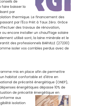
conseils de
 faire baisser la
lisant par
isolation thermique. Le financement des
passant par l'Éco Prêt à Taux Zéro. Grâce
effectuer des travaux de rénovation,
le ou encore installer un chauffage solaire
ement utilisé sont, la laine minérale et le
rantit des professionnels BARVILLE (27230)
, comme isoler vos combles perdus avec de
rogramme mis en place afin de permettre
'un habitat confortable et d'être en
 national de précarité énergétique (ONEP),
s dépenses énergétiques dépasse 10% de
ituation de précarité énergétique en
 conforme aux
bilité isolation