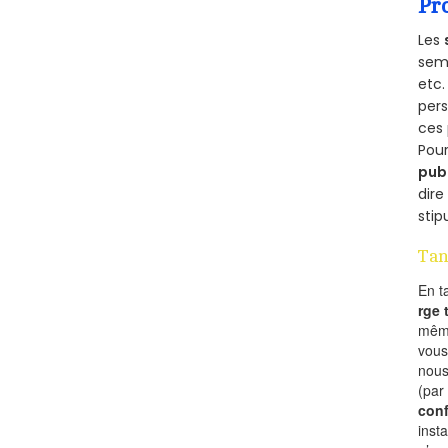
Pr
Les
semb
etc.
per
ces 
Pour
pub
dire
stip
Tan
En t
rge
mêm
vous
nous
(par
conf
inst