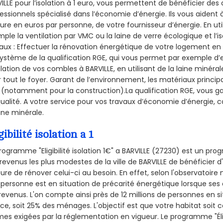
ILLE pour l’isolation à 1 euro, vous permettent de bénéficier des 
essionnels spécialisé dans l’économie d’énergie. Ils vous aident à
ure en euros par personne, de votre fournisseur d’énergie. En uti
ple la ventilation par VMC ou la laine de verre écologique et l’
aux : Effectuer la rénovation énergétique de votre logement en 
ystème de la qualification RGE, qui vous permet par exemple d’
olation de vos combles à BARVILLE, en utilisant de la laine minéra
 tout le foyer. Garant de l’environnement, les matériaux principal
 (notamment pour la construction).La qualification RGE, vous ga
ualité. A votre service pour vos travaux d’économie d’énergie
aine minérale.
gibilité isolation a 1
rogramme "Eligibilité isolation 1€" a BARVILLE (27230) est un p
revenus les plus modestes de la ville de BARVILLE de bénéficier d
re de rénover celui-ci au besoin. En effet, selon l'observatoire
personne est en situation de précarité énergétique lorsque se
revenus. L'on compte ainsi près de 12 millions de personnes en s
nce, soit 25% des ménages.
L'objectif est que votre habitat soit
es exigées par la réglementation en vigueur. Le programme "Éligi