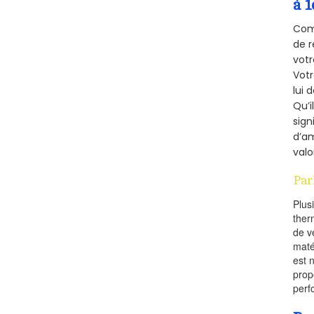
à 1
Comm
de r
votr
Vot
lui 
Qu’i
sign
d’am
valo
Par
Plus
ther
de v
maté
est 
prop
perf