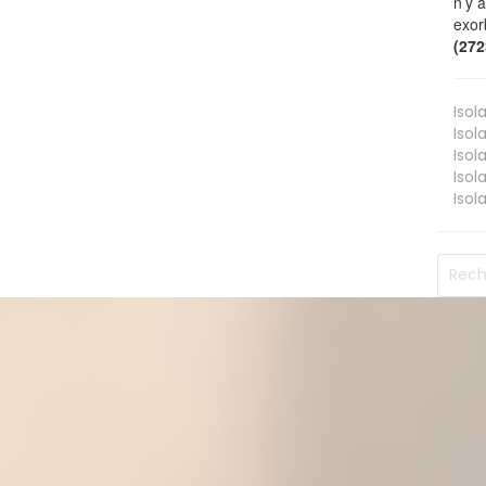
n’y 
exor
(27
Isol
Isol
Isol
Isol
Isol