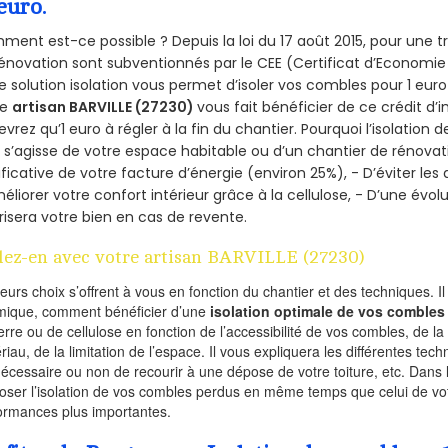
euro.
ent est-ce possible ? Depuis la loi du 17 août 2015, pour une tr
énovation sont subventionnés par le CEE (Certificat d’Economie
e solution isolation vous permet d’isoler vos combles pour 1 e
re
artisan BARVILLE (27230)
vous fait bénéficier de ce crédit d’
devrez qu’1 euro à régler à la fin du chantier. Pourquoi l’isolation 
l s’agisse de votre espace habitable ou d’un chantier de rénovati
ificative de votre facture d’énergie (environ 25%), - D’éviter le
éliorer votre confort intérieur grâce à la cellulose, - D’une év
risera votre bien en cas de revente.
lez-en avec votre artisan BARVILLE (27230)
ieurs choix s’offrent à vous en fonction du chantier et des techniques. I
mique, comment bénéficier d’une
isolation optimale de vos combles
erre ou de cellulose en fonction de l’accessibilité de vos combles, de l
riau, de la limitation de l’espace. Il vous expliquera les différentes techn
nécessaire ou non de recourir à une dépose de votre toiture, etc. Dans 
oser l’isolation de vos combles perdus en même temps que celui de vot
ormances plus importantes.