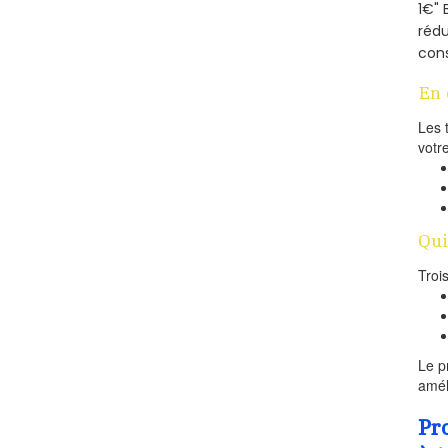
1€" 
rédu
cons
En 
Les 
votr
Qui
Troi
Le p
amél
Pr