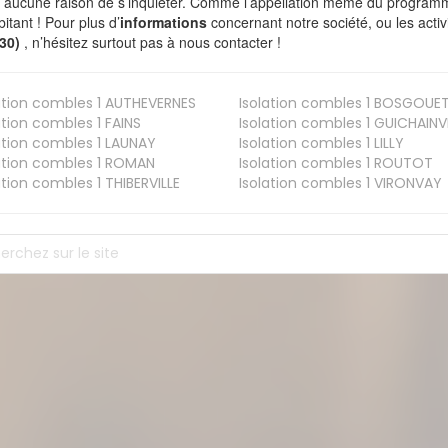
a aucune raison de s’inquiéter. Comme l’appellation même du programme 
bitant ! Pour plus d’
informations
concernant notre société, ou les act
230)
, n’hésitez surtout pas à nous contacter !
ation combles 1
AUTHEVERNES
Isolation combles 1
BOSGOUE
ation combles 1
FAINS
Isolation combles 1
GUICHAINVI
ation combles 1
LAUNAY
Isolation combles 1
LILLY
ation combles 1
ROMAN
Isolation combles 1
ROUTOT
ation combles 1
THIBERVILLE
Isolation combles 1
VIRONVAY