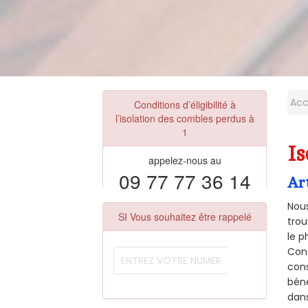
Acc
Conditions d’éligibilité à
l’isolation des combles perdus à
1
Is
appelez-nous au
09 77 77 36 14
Ar
Nous
SI Vous souhaitez être rappelé
trou
le p
Cons
cons
béné
dans