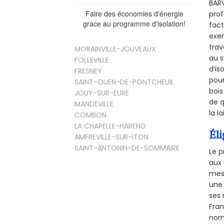
BARV
Faire des économies d'énergie
prof
grace au programme d'isolation!
fact
exem
trav
MORAINVILLE-JOUVEAUX
au s
FOLLEVILLE
d’is
FRESNEY
pour
SAINT-OUEN-DE-PONTCHEUIL
bois
JOUY-SUR-EURE
de q
MANDEVILLE
la l
COMBON
LA CHAPELLE-HARENG
Éli
AMFREVILLE-SUR-ITON
SAINT-ANTONIN-DE-SOMMAIRE
Le p
aux 
mesu
une 
ses 
Fra
norm