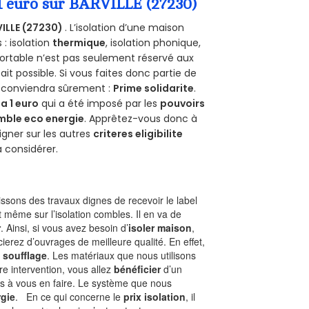
 1 euro sur BARVILLE (27230)
ILLE (27230)
. L’isolation d’une maison
 : isolation
thermique
, isolation phonique,
ortable n’est pas seulement réservé aux
 fait possible. Si vous faites donc partie de
s conviendra sûrement :
Prime solidarite
.
a 1 euro
qui a été imposé par les
pouvoirs
mble eco energie
. Apprêtez-vous donc à
gner sur les autres
criteres eligibilite
à considérer.
sons des travaux dignes de recevoir le label
 même sur l’isolation combles. Il en va de
r
. Ainsi, si vous avez besoin d’
isoler maison
,
ierez d’ouvrages de meilleure qualité. En effet,
 soufflage
. Les matériaux que nous utilisons
tre intervention, vous allez
bénéficier
d’un
as à vous en faire. Le système que nous
gie
. En ce qui concerne le
prix isolation
, il