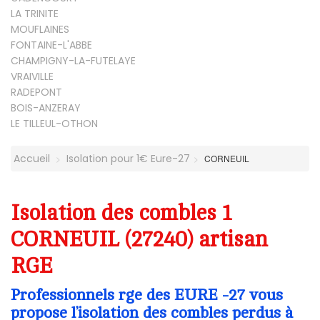
LA TRINITE
MOUFLAINES
FONTAINE-L'ABBE
CHAMPIGNY-LA-FUTELAYE
VRAIVILLE
RADEPONT
BOIS-ANZERAY
LE TILLEUL-OTHON
Accueil
Isolation pour 1€ Eure-27
CORNEUIL
Isolation des combles 1
CORNEUIL (27240) artisan
RGE
Professionnels rge des EURE -27 vous
propose l’isolation des combles perdus à