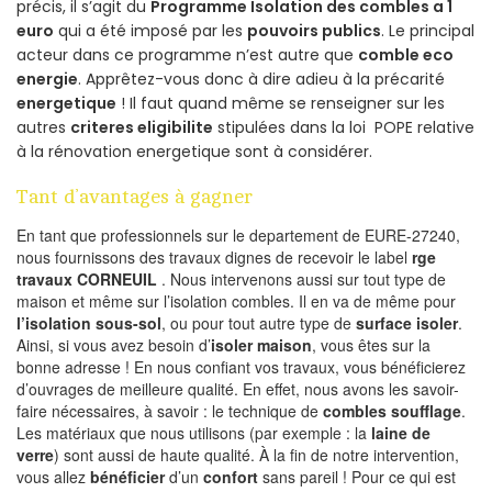
précis, il s’agit du
Programme Isolation des combles a 1
euro
qui a été imposé par les
pouvoirs publics
. Le principal
acteur dans ce programme n’est autre que
comble eco
energie
. Apprêtez-vous donc à dire adieu à la précarité
energetique
! Il faut quand même se renseigner sur les
autres
criteres eligibilite
stipulées dans la loi POPE relative
à la rénovation energetique sont à considérer.
Tant d’avantages à gagner
En tant que professionnels sur le departement de EURE-27240,
nous fournissons des travaux dignes de recevoir le label
rge
travaux CORNEUIL
. Nous intervenons aussi sur tout type de
maison et même sur l’isolation combles. Il en va de même pour
l’isolation sous-sol
, ou pour tout autre type de
surface isoler
.
Ainsi, si vous avez besoin d’
isoler maison
, vous êtes sur la
bonne adresse ! En nous confiant vos travaux, vous bénéficierez
d’ouvrages de meilleure qualité. En effet, nous avons les savoir-
faire nécessaires, à savoir : le technique de
combles soufflage
.
Les matériaux que nous utilisons (par exemple : la
laine de
verre
) sont aussi de haute qualité. À la fin de notre intervention,
vous allez
bénéficier
d’un
confort
sans pareil ! Pour ce qui est