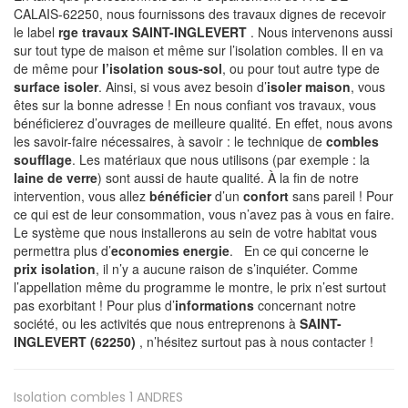
CALAIS-62250, nous fournissons des travaux dignes de recevoir
le label
rge travaux SAINT-INGLEVERT
. Nous intervenons aussi
sur tout type de maison et même sur l’isolation combles. Il en va
de même pour
l’isolation sous-sol
, ou pour tout autre type de
surface isoler
. Ainsi, si vous avez besoin d’
isoler maison
, vous
êtes sur la bonne adresse ! En nous confiant vos travaux, vous
bénéficierez d’ouvrages de meilleure qualité. En effet, nous avons
les savoir-faire nécessaires, à savoir : le technique de
combles
soufflage
. Les matériaux que nous utilisons (par exemple : la
laine de verre
) sont aussi de haute qualité. À la fin de notre
intervention, vous allez
bénéficier
d’un
confort
sans pareil ! Pour
ce qui est de leur consommation, vous n’avez pas à vous en faire.
Le système que nous installerons au sein de votre habitat vous
permettra plus d’
economies energie
. En ce qui concerne le
prix isolation
, il n’y a aucune raison de s’inquiéter. Comme
l’appellation même du programme le montre, le prix n’est surtout
pas exorbitant ! Pour plus d’
informations
concernant notre
société, ou les activités que nous entreprenons à
SAINT-
INGLEVERT (62250)
, n’hésitez surtout pas à nous contacter !
Isolation combles 1
ANDRES