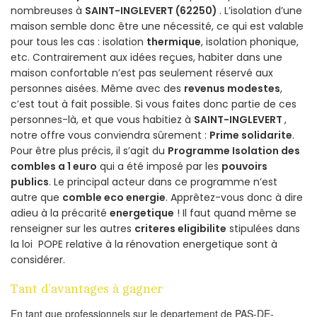
nombreuses à
SAINT-INGLEVERT (62250)
. L’isolation d’une
maison semble donc être une nécessité, ce qui est valable
pour tous les cas : isolation
thermique
, isolation phonique,
etc. Contrairement aux idées reçues, habiter dans une
maison confortable n’est pas seulement réservé aux
personnes aisées. Même avec des
revenus modestes
,
c’est tout à fait possible. Si vous faites donc partie de ces
personnes-là, et que vous habitiez à
SAINT-INGLEVERT
,
notre offre vous conviendra sûrement :
Prime solidarite
.
Pour être plus précis, il s’agit du
Programme Isolation des
combles a 1 euro
qui a été imposé par les
pouvoirs
publics
. Le principal acteur dans ce programme n’est
autre que
comble eco energie
. Apprêtez-vous donc à dire
adieu à la précarité
energetique
! Il faut quand même se
renseigner sur les autres
criteres eligibilite
stipulées dans
la loi POPE relative à la rénovation energetique sont à
considérer.
Tant d’avantages à gagner
En tant que professionnels sur le departement de PAS-DE-