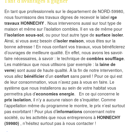
Tant d’avantages à gagner
En tant que professionnels sur le departement de NORD-59980,
nous fournissons des travaux dignes de recevoir le label
rge
travaux HONNECHY
. Nous intervenons aussi sur tout type de
maison et même sur l’isolation combles. Il en va de même pour
l’isolation sous-sol
, ou pour tout autre type de
surface isoler
.
Ainsi, si vous avez besoin d’
isoler maison
, vous êtes sur la
bonne adresse ! En nous confiant vos travaux, vous bénéficierez
d’ouvrages de meilleure qualité. En effet, nous avons les savoir-
faire nécessaires, à savoir : le technique de
combles soufflage
.
Les matériaux que nous utilisons (par exemple : la
laine de
verre
) sont aussi de haute qualité. À la fin de notre intervention,
vous allez
bénéficier
d’un
confort
sans pareil ! Pour ce qui est
de leur consommation, vous n’avez pas à vous en faire. Le
système que nous installerons au sein de votre habitat vous
permettra plus d’
economies energie
. En ce qui concerne le
prix isolation
, il n’y a aucune raison de s’inquiéter. Comme
l’appellation même du programme le montre, le prix n’est surtout
pas exorbitant ! Pour plus d’
informations
concernant notre
société, ou les activités que nous entreprenons à
HONNECHY
(59980)
, n’hésitez surtout pas à nous contacter !