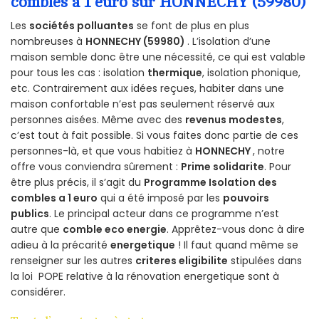
combles a 1 euro sur HONNECHY (59980)
Les
sociétés polluantes
se font de plus en plus
nombreuses à
HONNECHY (59980)
. L’isolation d’une
maison semble donc être une nécessité, ce qui est valable
pour tous les cas : isolation
thermique
, isolation phonique,
etc. Contrairement aux idées reçues, habiter dans une
maison confortable n’est pas seulement réservé aux
personnes aisées. Même avec des
revenus modestes
,
c’est tout à fait possible. Si vous faites donc partie de ces
personnes-là, et que vous habitiez à
HONNECHY
, notre
offre vous conviendra sûrement :
Prime solidarite
. Pour
être plus précis, il s’agit du
Programme Isolation des
combles a 1 euro
qui a été imposé par les
pouvoirs
publics
. Le principal acteur dans ce programme n’est
autre que
comble eco energie
. Apprêtez-vous donc à dire
adieu à la précarité
energetique
! Il faut quand même se
renseigner sur les autres
criteres eligibilite
stipulées dans
la loi POPE relative à la rénovation energetique sont à
considérer.