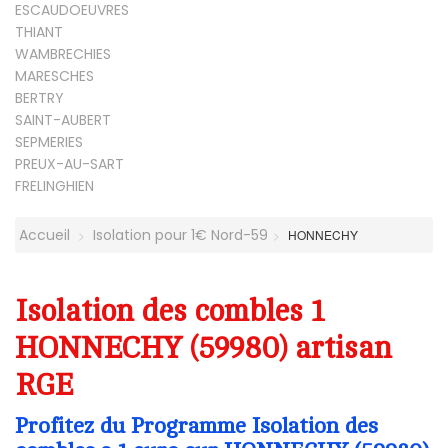
ESCAUDOEUVRES
THIANT
WAMBRECHIES
MARESCHES
BERTRY
SAINT-AUBERT
SEPMERIES
PREUX-AU-SART
FRELINGHIEN
Accueil
Isolation pour 1€ Nord-59
HONNECHY
Isolation des combles 1
HONNECHY (59980) artisan
RGE
Profitez du Programme Isolation des