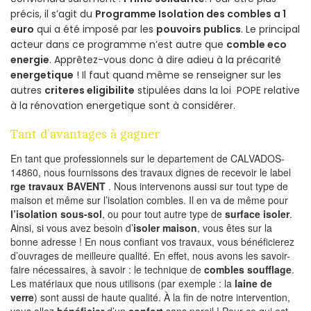
précis, il s’agit du
Programme Isolation des combles a 1
euro
qui a été imposé par les
pouvoirs publics
. Le principal
acteur dans ce programme n’est autre que
comble eco
energie
. Apprêtez-vous donc à dire adieu à la précarité
energetique
! Il faut quand même se renseigner sur les
autres
criteres eligibilite
stipulées dans la loi POPE relative
à la rénovation energetique sont à considérer.
Tant d’avantages à gagner
En tant que professionnels sur le departement de CALVADOS-
14860, nous fournissons des travaux dignes de recevoir le label
rge travaux BAVENT
. Nous intervenons aussi sur tout type de
maison et même sur l’isolation combles. Il en va de même pour
l’isolation sous-sol
, ou pour tout autre type de
surface isoler
.
Ainsi, si vous avez besoin d’
isoler maison
, vous êtes sur la
bonne adresse ! En nous confiant vos travaux, vous bénéficierez
d’ouvrages de meilleure qualité. En effet, nous avons les savoir-
faire nécessaires, à savoir : le technique de
combles soufflage
.
Les matériaux que nous utilisons (par exemple : la
laine de
verre
) sont aussi de haute qualité. À la fin de notre intervention,
vous allez
bénéficier
d’un
confort
sans pareil ! Pour ce qui est