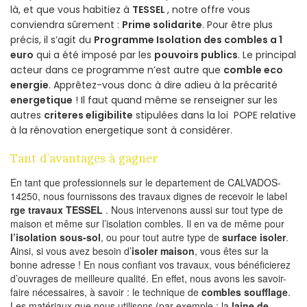
là, et que vous habitiez à
TESSEL
, notre offre vous
conviendra sûrement :
Prime solidarite
. Pour être plus
précis, il s’agit du
Programme Isolation des combles a 1
euro
qui a été imposé par les
pouvoirs publics
. Le principal
acteur dans ce programme n’est autre que
comble eco
energie
. Apprêtez-vous donc à dire adieu à la précarité
energetique
! Il faut quand même se renseigner sur les
autres
criteres eligibilite
stipulées dans la loi POPE relative
à la rénovation energetique sont à considérer.
Tant d’avantages à gagner
En tant que professionnels sur le departement de CALVADOS-
14250, nous fournissons des travaux dignes de recevoir le label
rge travaux TESSEL
. Nous intervenons aussi sur tout type de
maison et même sur l’isolation combles. Il en va de même pour
l’isolation sous-sol
, ou pour tout autre type de
surface isoler
.
Ainsi, si vous avez besoin d’
isoler maison
, vous êtes sur la
bonne adresse ! En nous confiant vos travaux, vous bénéficierez
d’ouvrages de meilleure qualité. En effet, nous avons les savoir-
faire nécessaires, à savoir : le technique de
combles soufflage
.
Les matériaux que nous utilisons (par exemple : la
laine de