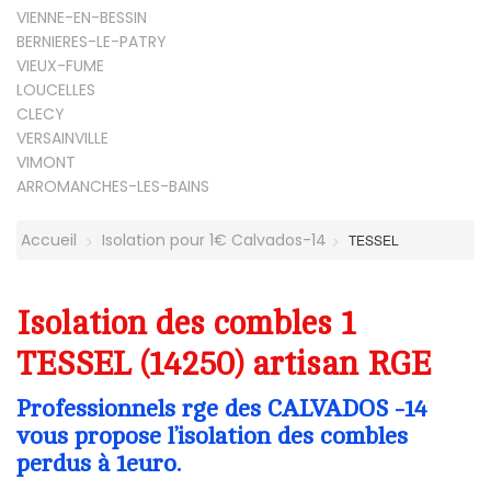
VIENNE-EN-BESSIN
BERNIERES-LE-PATRY
VIEUX-FUME
LOUCELLES
CLECY
VERSAINVILLE
VIMONT
ARROMANCHES-LES-BAINS
Accueil
Isolation pour 1€ Calvados-14
TESSEL
Isolation des combles 1
TESSEL (14250) artisan RGE
Professionnels rge des CALVADOS -14
vous propose l’isolation des combles
perdus à 1euro.