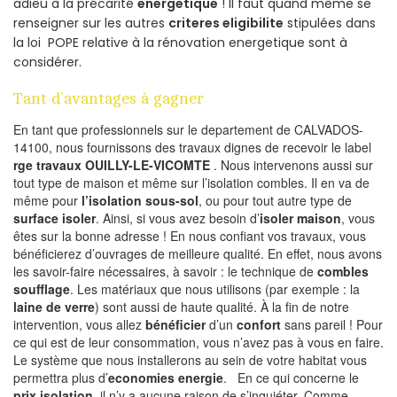
adieu à la précarité
energetique
! Il faut quand même se
renseigner sur les autres
criteres eligibilite
stipulées dans
la loi POPE relative à la rénovation energetique sont à
considérer.
Tant d’avantages à gagner
En tant que professionnels sur le departement de CALVADOS-
14100, nous fournissons des travaux dignes de recevoir le label
rge travaux OUILLY-LE-VICOMTE
. Nous intervenons aussi sur
tout type de maison et même sur l’isolation combles. Il en va de
même pour
l’isolation sous-sol
, ou pour tout autre type de
surface isoler
. Ainsi, si vous avez besoin d’
isoler maison
, vous
êtes sur la bonne adresse ! En nous confiant vos travaux, vous
bénéficierez d’ouvrages de meilleure qualité. En effet, nous avons
les savoir-faire nécessaires, à savoir : le technique de
combles
soufflage
. Les matériaux que nous utilisons (par exemple : la
laine de verre
) sont aussi de haute qualité. À la fin de notre
intervention, vous allez
bénéficier
d’un
confort
sans pareil ! Pour
ce qui est de leur consommation, vous n’avez pas à vous en faire.
Le système que nous installerons au sein de votre habitat vous
permettra plus d’
economies energie
. En ce qui concerne le
prix isolation
, il n’y a aucune raison de s’inquiéter. Comme