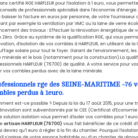
sans certifié RGE HARFLEUR pour l’isolation à 1 euro, vous permett
conseils de professionnels spécialisé dans l’économie d’énergie. 
e baisser la facture en euros par personne, de votre fournisseur 
isant par exemple la ventilation par VMC ou la laine de verre écol
ncement des travaux : Effectuer la rénovation énergétique de v
 Zéro. Grâce au système de la qualification RGE, qui vous perm
vation, d’isolation de vos combles à HARFLEUR, en utilisant de la 
ffage solaire pour tout le foyer. Garant de l’environnement, les 
e minérale et le bois (notamment pour la construction).La qualif
essionnels HARFLEUR (76700) de qualité. A votre service pour 
er vos combles perdus avec de la laine minérale.
ofessionnels rge des SEINE-MARITIME -76 vou
mbles perdus à 1euro.
ent est-ce possible ? Depuis la loi du 17 août 2015, pour une tr
énovation sont subventionnés par le CEE (Certificat d’Economie
e solution isolation vous permet d’isoler vos combles pour 1 e
re
artisan HARFLEUR (76700)
vous fait bénéficier de ce crédit d
ui devrez qu’1 euro à régler à la fin du chantier. Pourquoi l’isolati
’il s’agisse de votre espace habitable ou d’un chantier de rénova