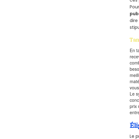
ces 
Pour
pub
dire
stip
Tan
En t
rece
comb
beso
meil
maté
vous
Le s
conc
prix 
entr
Éli
Le p