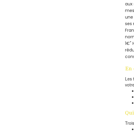
aux 
mesu
une 
ses 
Fra
norm
1€" 
rédu
cons
En 
Les 
votr
Qui
Troi