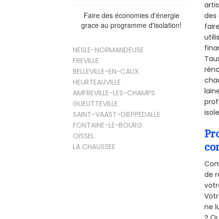
arti
Faire des économies d'énergie
des 
grace au programme d'isolation!
fair
util
fina
NESLE-NORMANDEUSE
Taux
FREVILLE
réno
BELLEVILLE-EN-CAUX
chau
HEURTEAUVILLE
lain
AMFREVILLE-LES-CHAMPS
prof
GUEUTTEVILLE
isol
SAINT-VAAST-DIEPPEDALLE
FONTAINE-LE-BOURG
Pr
OISSEL
co
LA CHAUSSEE
Comm
de r
votr
Vot
ne l
? Qu