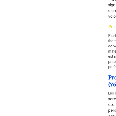
sign
d’am
valo
Par
Plus
ther
de v
maté
est 
prop
perf
Pr
(7
Les
semb
etc.
per