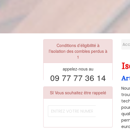
Acc
Conditions d’éligibilité à
l’isolation des combles perdus à
1
Is
appelez-nous au
09 77 77 36 14
Ar
Nous
SI Vous souhaitez être rappelé
trou
tech
pour
qual
perm
euro