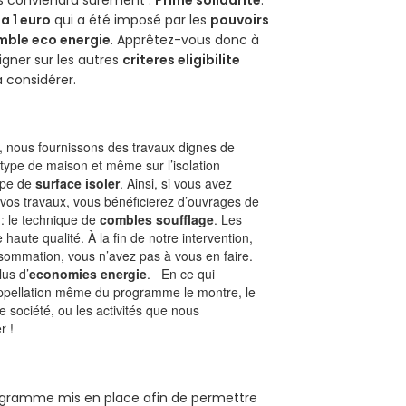
us conviendra sûrement :
Prime solidarite
.
a 1 euro
qui a été imposé par les
pouvoirs
mble eco energie
. Apprêtez-vous donc à
gner sur les autres
criteres eligibilite
à considérer.
 nous fournissons des travaux dignes de
 type de maison et même sur l’isolation
type de
surface isoler
. Ainsi, si vous avez
 vos travaux, vous bénéficierez d’ouvrages de
 : le technique de
combles soufflage
. Les
 haute qualité. À la fin de notre intervention,
nsommation, vous n’avez pas à vous en faire.
lus d’
economies energie
. En ce qui
’appellation même du programme le montre, le
 société, ou les activités que nous
r !
programme mis en place afin de permettre