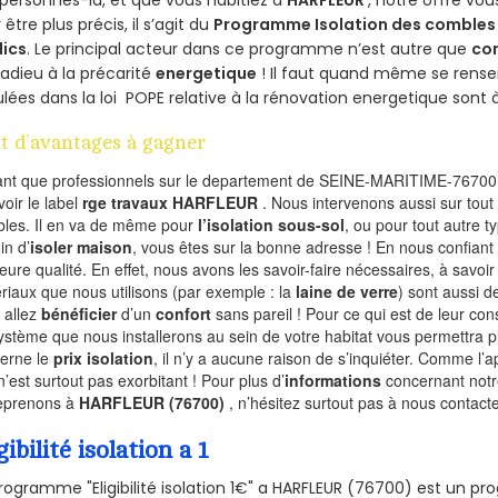
personnes-là, et que vous habitiez à
HARFLEUR
, notre offre vo
 être plus précis, il s’agit du
Programme Isolation des combles 
lics
. Le principal acteur dans ce programme n’est autre que
co
 adieu à la précarité
energetique
! Il faut quand même se rensei
ulées dans la loi POPE relative à la rénovation energetique sont 
t d’avantages à gagner
ant que professionnels sur le departement de SEINE-MARITIME-76700,
voir le label
rge travaux HARFLEUR
. Nous intervenons aussi sur tout
les. Il en va de même pour
l’isolation sous-sol
, ou pour tout autre 
in d’
isoler maison
, vous êtes sur la bonne adresse ! En nous confiant
leure qualité. En effet, nous avons les savoir-faire nécessaires, à savoir
riaux que nous utilisons (par exemple : la
laine de verre
) sont aussi de
 allez
bénéficier
d’un
confort
sans pareil ! Pour ce qui est de leur co
ystème que nous installerons au sein de votre habitat vous permettra p
erne le
prix isolation
, il n’y a aucune raison de s’inquiéter. Comme l
n’est surtout pas exorbitant ! Pour plus d’
informations
concernant notre
eprenons à
HARFLEUR (76700)
, n’hésitez surtout pas à nous contacte
gibilité isolation a 1
rogramme "Eligibilité isolation 1€" a HARFLEUR (76700) est un 