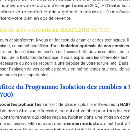
ificative de votre facture d’énergie (environ 25%), - D’éviter le
éliorer votre confort intérieur grâce à la cellulose, - D’une év
risera votre bien en cas de revente.
lez-en avec votre artisan HARFLEUR (76700)
ieurs choix s’offrent à vous en fonction du chantier et des techniques. I
mique, comment bénéficier d’une
isolation optimale de vos combles
erre ou de cellulose en fonction de l’accessibilité de vos combles, de l
riau, de la limitation de l’espace. Il vous expliquera les différentes techn
nécessaire ou non de recourir à une dépose de votre toiture, etc. Dans 
oser l’isolation de vos combles perdus en même temps que celui de vot
ormances plus importantes.
ofitez du Programme Isolation des combles 
6700)
sociétés polluantes
se font de plus en plus nombreuses à
HAR
le donc être une nécessité, ce qui est valable pour tous les cas
 Contrairement aux idées reçues, habiter dans une maison conf
sonnes aisées. Même avec des
revenus modestes
, c’est tout à