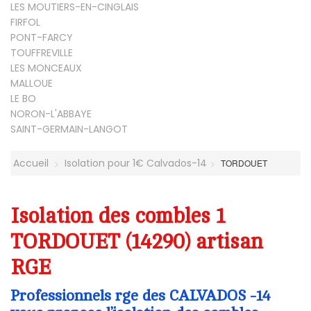
LES MOUTIERS-EN-CINGLAIS
FIRFOL
PONT-FARCY
TOUFFREVILLE
LES MONCEAUX
MALLOUE
LE BO
NORON-L'ABBAYE
SAINT-GERMAIN-LANGOT
Accueil
Isolation pour 1€ Calvados-14
TORDOUET
Isolation des combles 1
TORDOUET (14290) artisan
RGE
Professionnels rge des CALVADOS -14