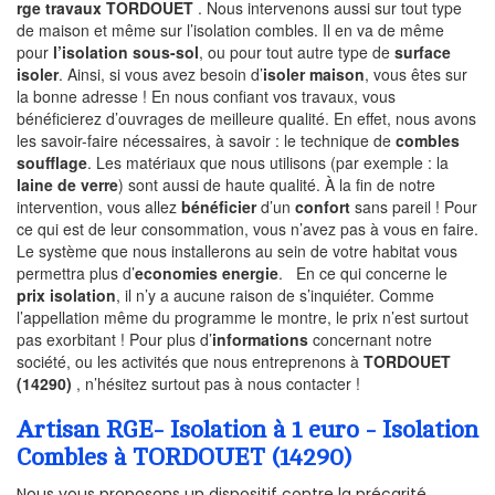
rge travaux TORDOUET
. Nous intervenons aussi sur tout type
de maison et même sur l’isolation combles. Il en va de même
pour
l’isolation sous-sol
, ou pour tout autre type de
surface
isoler
. Ainsi, si vous avez besoin d’
isoler maison
, vous êtes sur
la bonne adresse ! En nous confiant vos travaux, vous
bénéficierez d’ouvrages de meilleure qualité. En effet, nous avons
les savoir-faire nécessaires, à savoir : le technique de
combles
soufflage
. Les matériaux que nous utilisons (par exemple : la
laine de verre
) sont aussi de haute qualité. À la fin de notre
intervention, vous allez
bénéficier
d’un
confort
sans pareil ! Pour
ce qui est de leur consommation, vous n’avez pas à vous en faire.
Le système que nous installerons au sein de votre habitat vous
permettra plus d’
economies energie
. En ce qui concerne le
prix isolation
, il n’y a aucune raison de s’inquiéter. Comme
l’appellation même du programme le montre, le prix n’est surtout
pas exorbitant ! Pour plus d’
informations
concernant notre
société, ou les activités que nous entreprenons à
TORDOUET
(14290)
, n’hésitez surtout pas à nous contacter !
Artisan RGE- Isolation à 1 euro - Isolation
Combles à TORDOUET (14290)
Nous vous proposons un dispositif contre la précarité