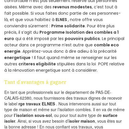
confortable n’est pas seulement réservé aux personnes
aisées. Même avec des
revenus modestes
, c’est tout à
fait possible. Si vous faites donc partie de ces personnes-
là, et que vous habitiez à
ELNES
, notre offre vous
conviendra sûrement :
Prime solidarite
. Pour être plus
précis, il s’agit du
Programme Isolation des combles a 1
euro
qui a été imposé par les
pouvoirs publics
. Le principal
acteur dans ce programme n’est autre que
comble eco
energie
. Apprêtez-vous donc à dire adieu à la précarité
energetique
! Il faut quand même se renseigner sur les
autres
criteres eligibilite
stipulées dans la loi POPE relative
à la rénovation energetique sont à considérer.
Tant d’avantages à gagner
En tant que professionnels sur le departement de PAS-DE-
CALAIS-62380, nous fournissons des travaux dignes de recevoir
le label
rge travaux ELNES
. Nous intervenons aussi sur tout
type de maison et même sur l’isolation combles. Il en va de même
pour
l’isolation sous-sol
, ou pour tout autre type de
surface
isoler
. Ainsi, si vous avez besoin d’
isoler maison
, vous êtes sur
la bonne adresse ! En nous confiant vos travaux, vous