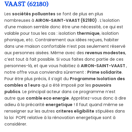
VAAST (62180)
Les
sociétés polluantes
se font de plus en plus
nombreuses à
AIRON-SAINT-VAAST (62180)
. L’isolation
d’une maison semble donc être une nécessité, ce qui est
valable pour tous les cas : isolation
thermique
, isolation
phonique, etc. Contrairement aux idées reçues, habiter
dans une maison confortable n’est pas seulement réservé
aux personnes aisées. Même avec des
revenus modestes
,
c’est tout à fait possible. Si vous faites donc partie de ces
personnes-là, et que vous habitiez à
AIRON-SAINT-VAAST
,
notre offre vous conviendra sûrement :
Prime solidarite
.
Pour être plus précis, il s’agit du
Programme Isolation des
combles a 1 euro
qui a été imposé par les
pouvoirs
publics
. Le principal acteur dans ce programme n’est
autre que
comble eco energie
. Apprêtez-vous donc à dire
adieu à la précarité
energetique
! Il faut quand même se
renseigner sur les autres
criteres eligibilite
stipulées dans
la loi POPE relative à la rénovation energetique sont à
considérer.