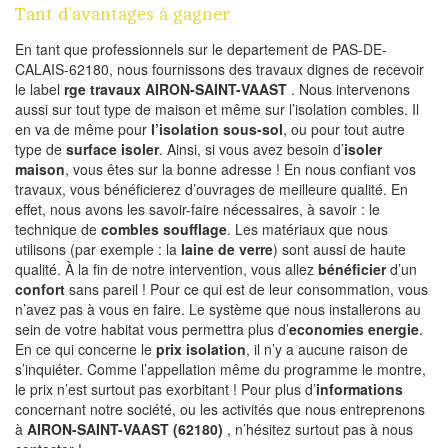
Tant d’avantages à gagner
En tant que professionnels sur le departement de PAS-DE-
CALAIS-62180, nous fournissons des travaux dignes de recevoir
le label
rge travaux AIRON-SAINT-VAAST
. Nous intervenons
aussi sur tout type de maison et même sur l’isolation combles. Il
en va de même pour
l’isolation sous-sol
, ou pour tout autre
type de
surface isoler
. Ainsi, si vous avez besoin d’
isoler
maison
, vous êtes sur la bonne adresse ! En nous confiant vos
travaux, vous bénéficierez d’ouvrages de meilleure qualité. En
effet, nous avons les savoir-faire nécessaires, à savoir : le
technique de
combles soufflage
. Les matériaux que nous
utilisons (par exemple : la
laine de verre
) sont aussi de haute
qualité. À la fin de notre intervention, vous allez
bénéficier
d’un
confort
sans pareil ! Pour ce qui est de leur consommation, vous
n’avez pas à vous en faire. Le système que nous installerons au
sein de votre habitat vous permettra plus d’
economies energie
.
En ce qui concerne le
prix isolation
, il n’y a aucune raison de
s’inquiéter. Comme l’appellation même du programme le montre,
le prix n’est surtout pas exorbitant ! Pour plus d’
informations
concernant notre société, ou les activités que nous entreprenons
à
AIRON-SAINT-VAAST (62180)
, n’hésitez surtout pas à nous