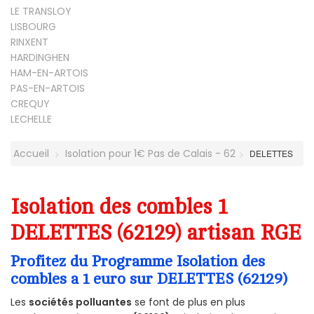
LE TRANSLOY
LISBOURG
RINXENT
HARDINGHEN
HAM-EN-ARTOIS
PAS-EN-ARTOIS
CREQUY
LECHELLE
Accueil
Isolation pour 1€ Pas de Calais - 62
DELETTES
Isolation des combles 1
DELETTES (62129) artisan RGE
Profitez du Programme Isolation des
combles a 1 euro sur DELETTES (62129)
Les
sociétés polluantes
se font de plus en plus