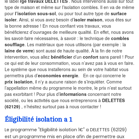
le label
rge travaux DELETTES
. Nous intervenons aussi sur tout
type de maison et même sur l’isolation combles. Il en va de même
pour
l’isolation sous-sol
, ou pour tout autre type de
surface
isoler
. Ainsi, si vous avez besoin d’
isoler maison
, vous êtes sur
la bonne adresse ! En nous confiant vos travaux, vous
bénéficierez d’ouvrages de meilleure qualité. En effet, nous avons
les savoir-faire nécessaires, à savoir : le technique de
combles
soufflage
. Les matériaux que nous utilisons (par exemple : la
laine de verre
) sont aussi de haute qualité. À la fin de notre
intervention, vous allez
bénéficier
d’un
confort
sans pareil ! Pour
ce qui est de leur consommation, vous n’avez pas à vous en faire.
Le système que nous installerons au sein de votre habitat vous
permettra plus d’
economies energie
. En ce qui concerne le
prix isolation
, il n’y a aucune raison de s’inquiéter. Comme
l’appellation même du programme le montre, le prix n’est surtout
pas exorbitant ! Pour plus d’
informations
concernant notre
société, ou les activités que nous entreprenons à
DELETTES
(62129)
, n’hésitez surtout pas à nous contacter !
Éligibilité isolation a 1
Le programme "Eligibilité isolation 1€" a DELETTES (62129)
est un programme mis en place afin de permettre aux