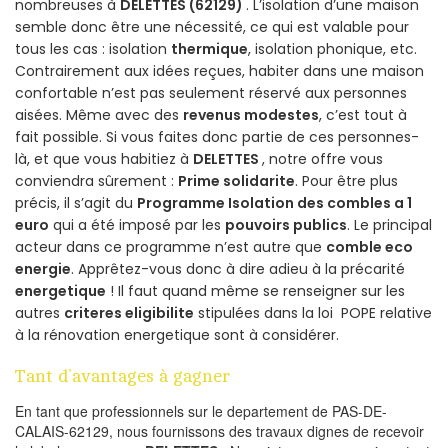
nombreuses à
DELETTES (62129)
. L’isolation d’une maison
semble donc être une nécessité, ce qui est valable pour
tous les cas : isolation
thermique
, isolation phonique, etc.
Contrairement aux idées reçues, habiter dans une maison
confortable n’est pas seulement réservé aux personnes
aisées. Même avec des
revenus modestes
, c’est tout à
fait possible. Si vous faites donc partie de ces personnes-
là, et que vous habitiez à
DELETTES
, notre offre vous
conviendra sûrement :
Prime solidarite
. Pour être plus
précis, il s’agit du
Programme Isolation des combles a 1
euro
qui a été imposé par les
pouvoirs publics
. Le principal
acteur dans ce programme n’est autre que
comble eco
energie
. Apprêtez-vous donc à dire adieu à la précarité
energetique
! Il faut quand même se renseigner sur les
autres
criteres eligibilite
stipulées dans la loi POPE relative
à la rénovation energetique sont à considérer.
Tant d’avantages à gagner
En tant que professionnels sur le departement de PAS-DE-
CALAIS-62129, nous fournissons des travaux dignes de recevoir