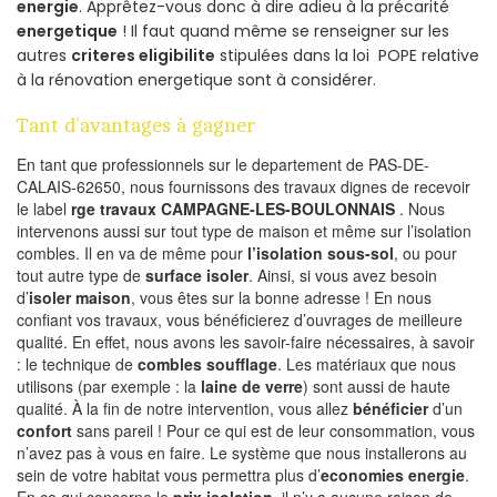
energie
. Apprêtez-vous donc à dire adieu à la précarité
energetique
! Il faut quand même se renseigner sur les
autres
criteres eligibilite
stipulées dans la loi POPE relative
à la rénovation energetique sont à considérer.
Tant d’avantages à gagner
En tant que professionnels sur le departement de PAS-DE-
CALAIS-62650, nous fournissons des travaux dignes de recevoir
le label
rge travaux CAMPAGNE-LES-BOULONNAIS
. Nous
intervenons aussi sur tout type de maison et même sur l’isolation
combles. Il en va de même pour
l’isolation sous-sol
, ou pour
tout autre type de
surface isoler
. Ainsi, si vous avez besoin
d’
isoler maison
, vous êtes sur la bonne adresse ! En nous
confiant vos travaux, vous bénéficierez d’ouvrages de meilleure
qualité. En effet, nous avons les savoir-faire nécessaires, à savoir
: le technique de
combles soufflage
. Les matériaux que nous
utilisons (par exemple : la
laine de verre
) sont aussi de haute
qualité. À la fin de notre intervention, vous allez
bénéficier
d’un
confort
sans pareil ! Pour ce qui est de leur consommation, vous
n’avez pas à vous en faire. Le système que nous installerons au
sein de votre habitat vous permettra plus d’
economies energie
.
En ce qui concerne le
prix isolation
, il n’y a aucune raison de