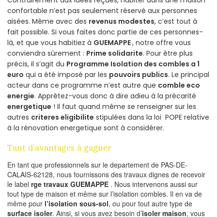
Contrairement aux idées reçues, habiter dans une maison
confortable n’est pas seulement réservé aux personnes
aisées. Même avec des
revenus modestes
, c’est tout à
fait possible. Si vous faites donc partie de ces personnes-
là, et que vous habitiez à
GUEMAPPE
, notre offre vous
conviendra sûrement :
Prime solidarite
. Pour être plus
précis, il s’agit du
Programme Isolation des combles a 1
euro
qui a été imposé par les
pouvoirs publics
. Le principal
acteur dans ce programme n’est autre que
comble eco
energie
. Apprêtez-vous donc à dire adieu à la précarité
energetique
! Il faut quand même se renseigner sur les
autres
criteres eligibilite
stipulées dans la loi POPE relative
à la rénovation energetique sont à considérer.
Tant d’avantages à gagner
En tant que professionnels sur le departement de PAS-DE-
CALAIS-62128, nous fournissons des travaux dignes de recevoir
le label
rge travaux GUEMAPPE
. Nous intervenons aussi sur
tout type de maison et même sur l’isolation combles. Il en va de
même pour
l’isolation sous-sol
, ou pour tout autre type de
surface isoler
. Ainsi, si vous avez besoin d’
isoler maison
, vous