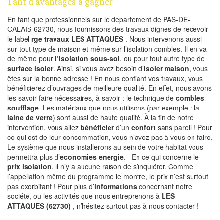
Tant d’avantages à gagner
En tant que professionnels sur le departement de PAS-DE-
CALAIS-62730, nous fournissons des travaux dignes de recevoir
le label
rge travaux LES ATTAQUES
. Nous intervenons aussi
sur tout type de maison et même sur l’isolation combles. Il en va
de même pour
l’isolation sous-sol
, ou pour tout autre type de
surface isoler
. Ainsi, si vous avez besoin d’
isoler maison
, vous
êtes sur la bonne adresse ! En nous confiant vos travaux, vous
bénéficierez d’ouvrages de meilleure qualité. En effet, nous avons
les savoir-faire nécessaires, à savoir : le technique de
combles
soufflage
. Les matériaux que nous utilisons (par exemple : la
laine de verre
) sont aussi de haute qualité. À la fin de notre
intervention, vous allez
bénéficier
d’un
confort
sans pareil ! Pour
ce qui est de leur consommation, vous n’avez pas à vous en faire.
Le système que nous installerons au sein de votre habitat vous
permettra plus d’
economies energie
. En ce qui concerne le
prix isolation
, il n’y a aucune raison de s’inquiéter. Comme
l’appellation même du programme le montre, le prix n’est surtout
pas exorbitant ! Pour plus d’
informations
concernant notre
société, ou les activités que nous entreprenons à
LES
ATTAQUES (62730)
, n’hésitez surtout pas à nous contacter !