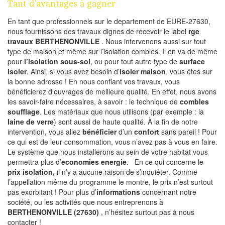
Tant d’avantages à gagner
En tant que professionnels sur le departement de EURE-27630,
nous fournissons des travaux dignes de recevoir le label
rge
travaux BERTHENONVILLE
. Nous intervenons aussi sur tout
type de maison et même sur l’isolation combles. Il en va de même
pour
l’isolation sous-sol
, ou pour tout autre type de
surface
isoler
. Ainsi, si vous avez besoin d’
isoler maison
, vous êtes sur
la bonne adresse ! En nous confiant vos travaux, vous
bénéficierez d’ouvrages de meilleure qualité. En effet, nous avons
les savoir-faire nécessaires, à savoir : le technique de
combles
soufflage
. Les matériaux que nous utilisons (par exemple : la
laine de verre
) sont aussi de haute qualité. À la fin de notre
intervention, vous allez
bénéficier
d’un
confort
sans pareil ! Pour
ce qui est de leur consommation, vous n’avez pas à vous en faire.
Le système que nous installerons au sein de votre habitat vous
permettra plus d’
economies energie
. En ce qui concerne le
prix isolation
, il n’y a aucune raison de s’inquiéter. Comme
l’appellation même du programme le montre, le prix n’est surtout
pas exorbitant ! Pour plus d’
informations
concernant notre
société, ou les activités que nous entreprenons à
BERTHENONVILLE (27630)
, n’hésitez surtout pas à nous
contacter !