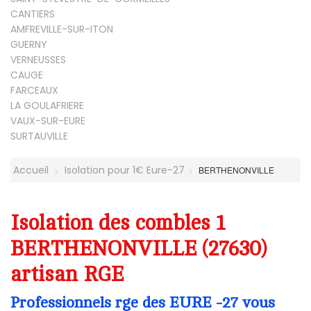
CANTIERS
AMFREVILLE-SUR-ITON
GUERNY
VERNEUSSES
CAUGE
FARCEAUX
LA GOULAFRIERE
VAUX-SUR-EURE
SURTAUVILLE
Accueil
Isolation pour 1€ Eure-27
BERTHENONVILLE
Isolation des combles 1
BERTHENONVILLE (27630)
artisan RGE
Professionnels rge des EURE -27 vous