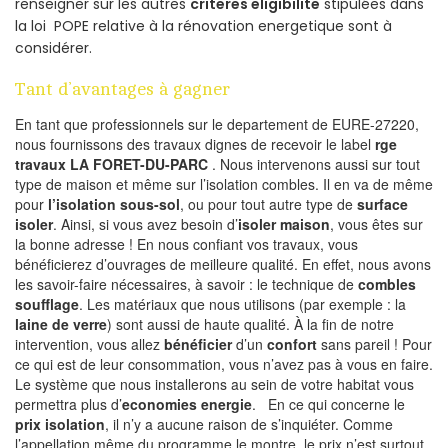
renseigner sur les autres
criteres eligibilite
stipulées dans
la loi POPE relative à la rénovation energetique sont à
considérer.
Tant d’avantages à gagner
En tant que professionnels sur le departement de EURE-27220,
nous fournissons des travaux dignes de recevoir le label
rge
travaux LA FORET-DU-PARC
. Nous intervenons aussi sur tout
type de maison et même sur l’isolation combles. Il en va de même
pour
l’isolation sous-sol
, ou pour tout autre type de
surface
isoler
. Ainsi, si vous avez besoin d’
isoler maison
, vous êtes sur
la bonne adresse ! En nous confiant vos travaux, vous
bénéficierez d’ouvrages de meilleure qualité. En effet, nous avons
les savoir-faire nécessaires, à savoir : le technique de
combles
soufflage
. Les matériaux que nous utilisons (par exemple : la
laine de verre
) sont aussi de haute qualité. À la fin de notre
intervention, vous allez
bénéficier
d’un
confort
sans pareil ! Pour
ce qui est de leur consommation, vous n’avez pas à vous en faire.
Le système que nous installerons au sein de votre habitat vous
permettra plus d’
economies energie
. En ce qui concerne le
prix isolation
, il n’y a aucune raison de s’inquiéter. Comme
l’appellation même du programme le montre, le prix n’est surtout