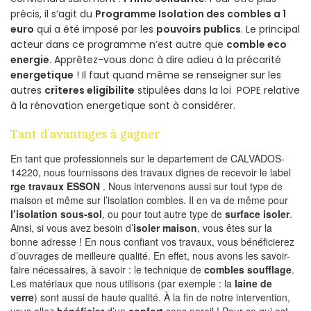
précis, il s’agit du
Programme Isolation des combles a 1
euro
qui a été imposé par les
pouvoirs publics
. Le principal
acteur dans ce programme n’est autre que
comble eco
energie
. Apprêtez-vous donc à dire adieu à la précarité
energetique
! Il faut quand même se renseigner sur les
autres
criteres eligibilite
stipulées dans la loi POPE relative
à la rénovation energetique sont à considérer.
Tant d’avantages à gagner
En tant que professionnels sur le departement de CALVADOS-
14220, nous fournissons des travaux dignes de recevoir le label
rge travaux ESSON
. Nous intervenons aussi sur tout type de
maison et même sur l’isolation combles. Il en va de même pour
l’isolation sous-sol
, ou pour tout autre type de
surface isoler
.
Ainsi, si vous avez besoin d’
isoler maison
, vous êtes sur la
bonne adresse ! En nous confiant vos travaux, vous bénéficierez
d’ouvrages de meilleure qualité. En effet, nous avons les savoir-
faire nécessaires, à savoir : le technique de
combles soufflage
.
Les matériaux que nous utilisons (par exemple : la
laine de
verre
) sont aussi de haute qualité. À la fin de notre intervention,
vous allez
bénéficier
d’un
confort
sans pareil ! Pour ce qui est