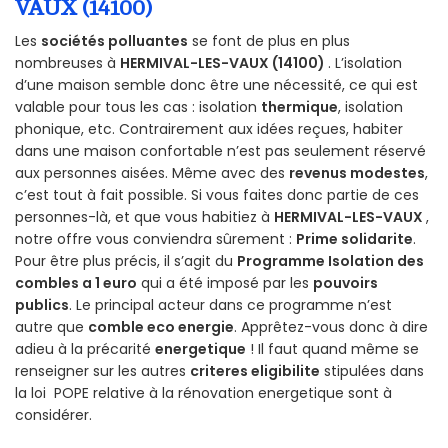
VAUX (14100)
Les
sociétés polluantes
se font de plus en plus
nombreuses à
HERMIVAL-LES-VAUX (14100)
. L’isolation
d’une maison semble donc être une nécessité, ce qui est
valable pour tous les cas : isolation
thermique
, isolation
phonique, etc. Contrairement aux idées reçues, habiter
dans une maison confortable n’est pas seulement réservé
aux personnes aisées. Même avec des
revenus modestes
,
c’est tout à fait possible. Si vous faites donc partie de ces
personnes-là, et que vous habitiez à
HERMIVAL-LES-VAUX
,
notre offre vous conviendra sûrement :
Prime solidarite
.
Pour être plus précis, il s’agit du
Programme Isolation des
combles a 1 euro
qui a été imposé par les
pouvoirs
publics
. Le principal acteur dans ce programme n’est
autre que
comble eco energie
. Apprêtez-vous donc à dire
adieu à la précarité
energetique
! Il faut quand même se
renseigner sur les autres
criteres eligibilite
stipulées dans
la loi POPE relative à la rénovation energetique sont à
considérer.