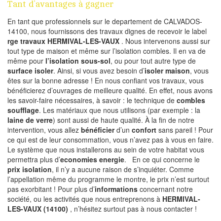
Tant d’avantages à gagner
En tant que professionnels sur le departement de CALVADOS-
14100, nous fournissons des travaux dignes de recevoir le label
rge travaux HERMIVAL-LES-VAUX
. Nous intervenons aussi sur
tout type de maison et même sur l’isolation combles. Il en va de
même pour
l’isolation sous-sol
, ou pour tout autre type de
surface isoler
. Ainsi, si vous avez besoin d’
isoler maison
, vous
êtes sur la bonne adresse ! En nous confiant vos travaux, vous
bénéficierez d’ouvrages de meilleure qualité. En effet, nous avons
les savoir-faire nécessaires, à savoir : le technique de
combles
soufflage
. Les matériaux que nous utilisons (par exemple : la
laine de verre
) sont aussi de haute qualité. À la fin de notre
intervention, vous allez
bénéficier
d’un
confort
sans pareil ! Pour
ce qui est de leur consommation, vous n’avez pas à vous en faire.
Le système que nous installerons au sein de votre habitat vous
permettra plus d’
economies energie
. En ce qui concerne le
prix isolation
, il n’y a aucune raison de s’inquiéter. Comme
l’appellation même du programme le montre, le prix n’est surtout
pas exorbitant ! Pour plus d’
informations
concernant notre
société, ou les activités que nous entreprenons à
HERMIVAL-
LES-VAUX (14100)
, n’hésitez surtout pas à nous contacter !