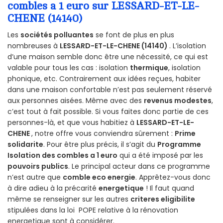
combles a 1 euro sur LESSARD-ET-LE-
CHENE (14140)
Les
sociétés polluantes
se font de plus en plus
nombreuses à
LESSARD-ET-LE-CHENE (14140)
. L’isolation
d’une maison semble donc être une nécessité, ce qui est
valable pour tous les cas : isolation
thermique
, isolation
phonique, etc. Contrairement aux idées reçues, habiter
dans une maison confortable n’est pas seulement réservé
aux personnes aisées. Même avec des
revenus modestes
,
c’est tout à fait possible. Si vous faites donc partie de ces
personnes-là, et que vous habitiez à
LESSARD-ET-LE-
CHENE
, notre offre vous conviendra sûrement :
Prime
solidarite
. Pour être plus précis, il s’agit du
Programme
Isolation des combles a 1 euro
qui a été imposé par les
pouvoirs publics
. Le principal acteur dans ce programme
n’est autre que
comble eco energie
. Apprêtez-vous donc
à dire adieu à la précarité
energetique
! Il faut quand
même se renseigner sur les autres
criteres eligibilite
stipulées dans la loi POPE relative à la rénovation
energetique sont à considérer.