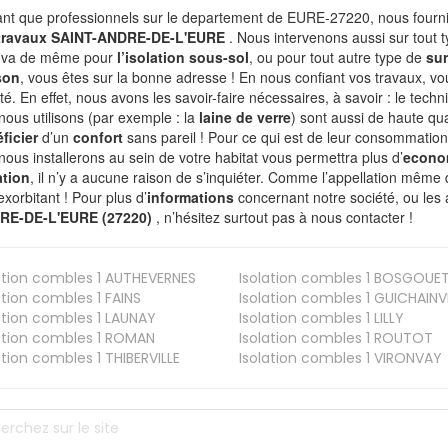
ant que professionnels sur le departement de EURE-27220, nous fournis
 travaux SAINT-ANDRE-DE-L'EURE
. Nous intervenons aussi sur tout 
n va de même pour
l’isolation sous-sol
, ou pour tout autre type de
sur
son
, vous êtes sur la bonne adresse ! En nous confiant vos travaux, v
ité. En effet, nous avons les savoir-faire nécessaires, à savoir : le tech
nous utilisons (par exemple : la
laine de verre
) sont aussi de haute qual
ficier
d’un
confort
sans pareil ! Pour ce qui est de leur consommation
nous installerons au sein de votre habitat vous permettra plus d’
econo
ation
, il n’y a aucune raison de s’inquiéter. Comme l’appellation même 
exorbitant ! Pour plus d’
informations
concernant notre société, ou les
RE-DE-L'EURE (27220)
, n’hésitez surtout pas à nous contacter !
ation combles 1
AUTHEVERNES
Isolation combles 1
BOSGOUE
ation combles 1
FAINS
Isolation combles 1
GUICHAINVI
ation combles 1
LAUNAY
Isolation combles 1
LILLY
ation combles 1
ROMAN
Isolation combles 1
ROUTOT
ation combles 1
THIBERVILLE
Isolation combles 1
VIRONVAY