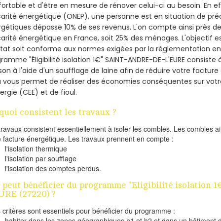
ortable et d'être en mesure de rénover celui-ci au besoin. En eff
arité énergétique (ONEP), une personne est en situation de pré
gétiques dépasse 10% de ses revenus. L'on compte ainsi près de 
arité énergétique en France, soit 25% des ménages.
L'objectif 
tat soit conforme aux normes exigées par la réglementation en 
ramme "Éligibilité isolation 1€" SAINT-ANDRE-DE-L'EURE consiste à
on à l'aide d'un soufflage de laine afin de réduire votre factur
a vous permet de réaliser des économies conséquentes sur vo
ergie (CEE) et de fioul.
quoi consistent les travaux ?
travaux consistent essentiellement à isoler les combles. Les combles 
e facture énergétique. Les travaux prennent en compte :
l'isolation thermique
l'isolation par soufflage
l'isolation des comptes perdus.
 peut bénéficier du programme "Eligibilité isolation
URE (27220) ?
s critères sont essentiels pour bénéficier du programme :
habiter dans les zones géographiques h1 et h2 et dans un bâtiment d