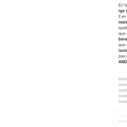
En t
rge
Il e
mai
qual
que 
béné
que 
isol
pas 
AND
Isol
Isol
Isol
Isol
Isol