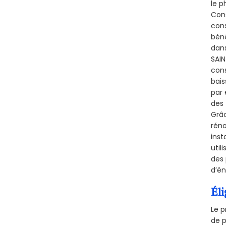
le p
Cons
cons
béné
dans
SAIN
cons
bais
par 
des 
Grâc
réno
inst
util
des 
d’én
Éli
Le p
de p