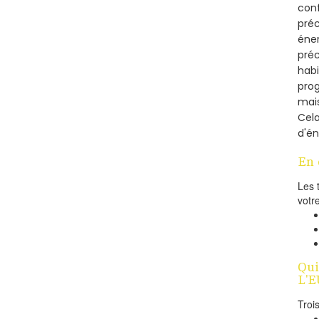
conf
préc
éner
préc
habi
prog
mais
Cel
d'én
En 
Les 
votr
Qui
L'E
Troi