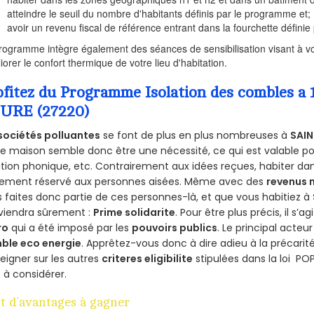
atteindre le seuil du nombre d'habitants définis par le programme et;
avoir un revenu fiscal de référence entrant dans la fourchette définie p
rogramme intègre également des séances de sensibilisation visant à vo
iorer le confort thermique de votre lieu d'habitation.
ofitez du Programme Isolation des combles 
EURE (27220)
sociétés polluantes
se font de plus en plus nombreuses à
SAIN
e maison semble donc être une nécessité, ce qui est valable pour
ation phonique, etc. Contrairement aux idées reçues, habiter d
lement réservé aux personnes aisées. Même avec des
revenus
 faites donc partie de ces personnes-là, et que vous habitiez à
viendra sûrement :
Prime solidarite
. Pour être plus précis, il s’a
ro
qui a été imposé par les
pouvoirs publics
. Le principal acte
ble eco energie
. Apprêtez-vous donc à dire adieu à la précarit
eigner sur les autres
criteres eligibilite
stipulées dans la loi PO
 à considérer.
t d’avantages à gagner