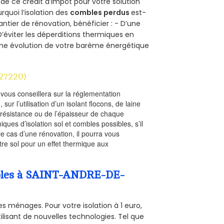
 de ce crédit d’impôt pour votre solution
urquoi l’isolation des
combles perdus
est-
antier de rénovation, bénéficier : - D’une
D’éviter les déperditions thermiques en
 D’une évolution de votre barème énergétique
27220)
l vous conseillera sur la réglementation
, sur l’utilisation d’un isolant flocons, de laine
a résistance ou de l’épaisseur de chaque
iques d’isolation sol et combles possibles, s’il
le cas d’une rénovation, il pourra vous
re sol pour un effet thermique aux
ombles à SAINT-ANDRE-DE-
s ménages. Pour votre isolation à 1 euro,
ilisant de nouvelles technologies. Tel que