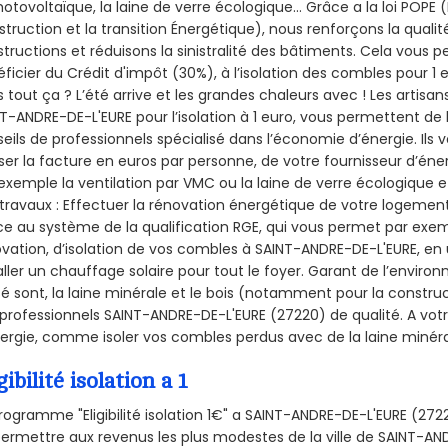
hotovoltaïque, la laine de verre écologique... Grâce a la loi POPE
truction et la
transition Énergétique), nous renforçons la quali
tructions et réduisons la sinistralité des bâtiments. Cela vous 
ficier du Crédit d'impôt (30%), à l’isolation des combles pour 1 eu
 tout ça ? L’été arrive et les grandes chaleurs avec ! Les artisans
T-ANDRE-DE-L'EURE pour l’isolation à 1 euro, vous permettent de 
eils de professionnels spécialisé dans l’économie d’énergie. Ils v
ser la facture en euros par personne, de votre fournisseur d’énerg
exemple la ventilation par VMC ou la laine de verre écologique e
travaux : Effectuer la rénovation énergétique de votre logement
e au système de la qualification RGE, qui vous permet par exe
vation, d’isolation de vos combles à SAINT-ANDRE-DE-L'EURE, en u
aller un chauffage solaire pour tout le foyer. Garant de l’envir
isé sont, la laine minérale et le bois (notamment pour la construc
professionnels SAINT-ANDRE-DE-L'EURE (27220) de qualité. A vot
ergie, comme isoler vos combles perdus avec de la laine minéra
gibilité isolation a 1
rogramme "Eligibilité isolation 1€" a SAINT-ANDRE-DE-L'EURE (2
ermettre aux revenus les plus modestes de la ville de SAINT-AN