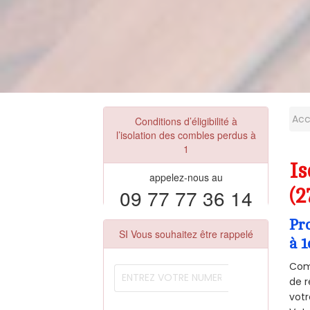
Acc
Conditions d’éligibilité à
l’isolation des combles perdus à
1
I
appelez-nous au
09 77 77 36 14
(2
Pr
SI Vous souhaitez être rappelé
à 1
Comm
de r
votr