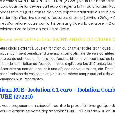
re
artisan SAINT-ANDRE-DE-L'EURE (27220)
vous fait bénéficier
ation. Vous ne lui devrez qu’1 euro à régler à la fin du chantier. Po
 nécessaire ? Qu’il s’agisse de votre espace habitable ou d’un ch
nution significative de votre facture d’énergie (environ 25%), - 
r et d’améliorer votre confort intérieur grâce à la cellulose, -
valorisera votre bien en cas de revente.
lez-en avec votre artisan SAINT-ANDRE-DE-L'EURE (
ieurs choix s’offrent à vous en fonction du chantier et des techniques. I
mique, comment bénéficier d’une
isolation optimale de vos combles
erre ou de cellulose en fonction de l’accessibilité de vos combles, de l
riau, de la limitation de l’espace. Il vous expliquera les différentes techn
nécessaire ou non de recourir à une dépose de votre toiture, etc. Dans 
oser l’isolation de vos combles perdus en même temps que celui de vot
ormances plus importantes.
tisan RGE- Isolation à 1 euro - Isolation C
EURE (27220)
 vous proposons un dispositif contre la précarité énergétique de
ver un artisan de votre departement EURE - 27 certifié RGE en ut