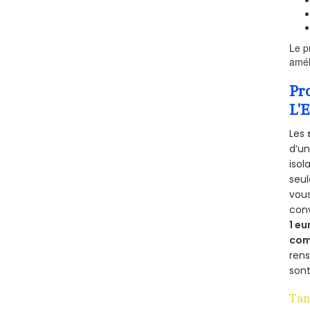
Le p
amél
Pr
L'
Les
d’un
isol
seu
vous
con
1 eu
com
rens
sont
Tan