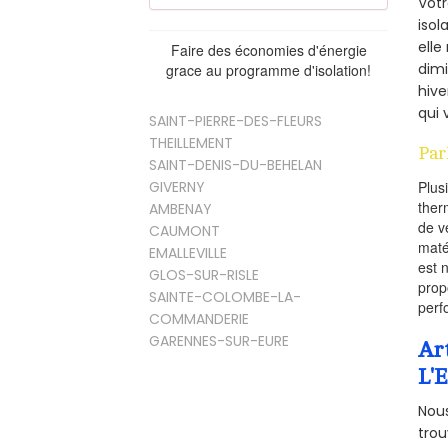
Vot
isol
elle
Faire des économies d'énergie
dimi
grace au programme d'isolation!
hive
qui 
SAINT-PIERRE-DES-FLEURS
THEILLEMENT
Par
SAINT-DENIS-DU-BEHELAN
GIVERNY
Plus
ther
AMBENAY
de v
CAUMONT
maté
EMALLEVILLE
est 
GLOS-SUR-RISLE
prop
SAINTE-COLOMBE-LA-
perf
COMMANDERIE
GARENNES-SUR-EURE
Ar
L'
Nous
trou