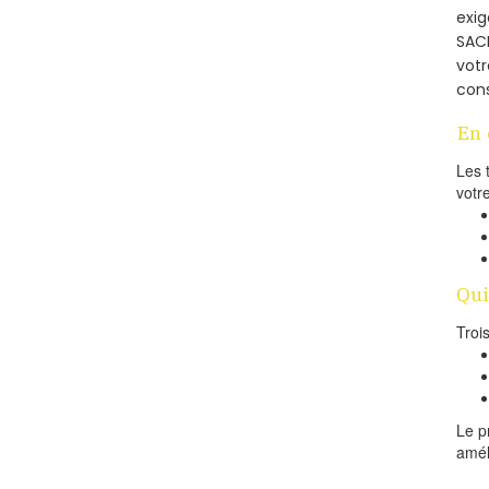
exig
SACH
votr
cons
En 
Les 
votr
Qui
Troi
Le p
amél