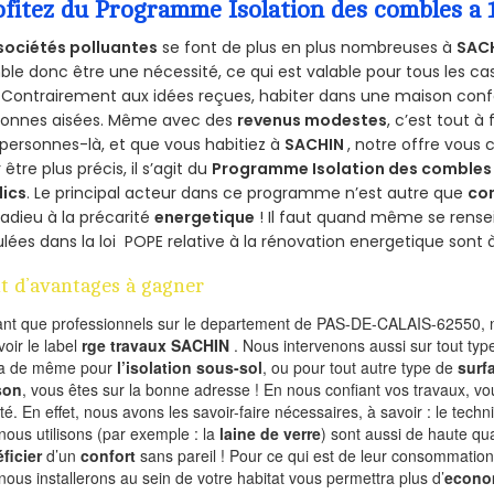
ofitez du Programme Isolation des combles a
sociétés polluantes
se font de plus en plus nombreuses à
SAC
le donc être une nécessité, ce qui est valable pour tous les cas
 Contrairement aux idées reçues, habiter dans une maison conf
sonnes aisées. Même avec des
revenus modestes
, c’est tout à
personnes-là, et que vous habitiez à
SACHIN
, notre offre vous
 être plus précis, il s’agit du
Programme Isolation des combles 
lics
. Le principal acteur dans ce programme n’est autre que
co
 adieu à la précarité
energetique
! Il faut quand même se rensei
ulées dans la loi POPE relative à la rénovation energetique sont 
t d’avantages à gagner
ant que professionnels sur le departement de PAS-DE-CALAIS-62550, n
voir le label
rge travaux SACHIN
. Nous intervenons aussi sur tout typ
va de même pour
l’isolation sous-sol
, ou pour tout autre type de
surf
son
, vous êtes sur la bonne adresse ! En nous confiant vos travaux, v
ité. En effet, nous avons les savoir-faire nécessaires, à savoir : le tech
nous utilisons (par exemple : la
laine de verre
) sont aussi de haute qual
ficier
d’un
confort
sans pareil ! Pour ce qui est de leur consommation
nous installerons au sein de votre habitat vous permettra plus d’
econo