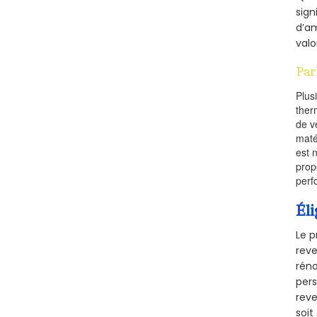
sign
d’am
valo
Par
Plus
ther
de v
maté
est 
prop
perf
Éli
Le p
reve
réno
pers
reve
soi