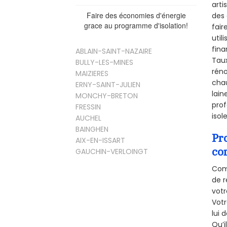
arti
Faire des économies d'énergie
des 
grace au programme d'isolation!
fair
util
fina
ABLAIN-SAINT-NAZAIRE
Taux
BULLY-LES-MINES
réno
MAIZIERES
chau
ERNY-SAINT-JULIEN
lain
MONCHY-BRETON
prof
FRESSIN
isol
AUCHEL
BAINGHEN
Pr
AIX-EN-ISSART
co
GAUCHIN-VERLOINGT
Comm
de r
votr
Vot
lui 
Qu’i