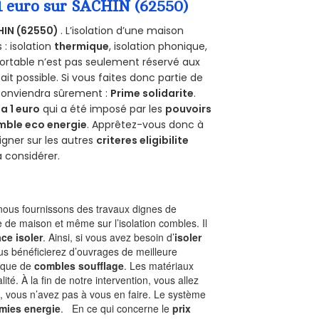
 1 euro sur SACHIN (62550)
HIN (62550)
. L’isolation d’une maison
 : isolation
thermique
, isolation phonique,
ortable n’est pas seulement réservé aux
 fait possible. Si vous faites donc partie de
 conviendra sûrement :
Prime solidarite
.
a 1 euro
qui a été imposé par les
pouvoirs
mble eco energie
. Apprêtez-vous donc à
gner sur les autres
criteres eligibilite
à considérer.
ous fournissons des travaux dignes de
e de maison et même sur l’isolation combles. Il
ace isoler
. Ainsi, si vous avez besoin d’
isoler
ous bénéficierez d’ouvrages de meilleure
nique de
combles soufflage
. Les matériaux
ité. À la fin de notre intervention, vous allez
, vous n’avez pas à vous en faire. Le système
mies energie
. En ce qui concerne le
prix