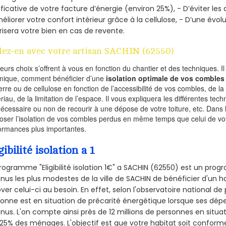
ificative de votre facture d’énergie (environ 25%), - D’éviter le
éliorer votre confort intérieur grâce à la cellulose, - D’une év
risera votre bien en cas de revente.
lez-en avec votre artisan SACHIN (62550)
ieurs choix s’offrent à vous en fonction du chantier et des techniques. I
mique, comment bénéficier d’une
isolation optimale de vos combles
erre ou de cellulose en fonction de l’accessibilité de vos combles, de l
riau, de la limitation de l’espace. Il vous expliquera les différentes techn
nécessaire ou non de recourir à une dépose de votre toiture, etc. Dans 
oser l’isolation de vos combles perdus en même temps que celui de vot
ormances plus importantes.
gibilité isolation a 1
rogramme "Eligibilité isolation 1€" a SACHIN (62550) est un pr
nus les plus modestes de la ville de SACHIN de bénéficier d'un 
ver celui-ci au besoin. En effet, selon l'observatoire national d
onne est en situation de précarité énergétique lorsque ses dé
nus. L'on compte ainsi près de 12 millions de personnes en situa
t 25% des ménages.
L'objectif est que votre habitat soit confor