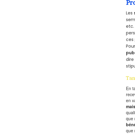
Pr
Les
semb
etc.
per
ces 
Pour
pub
dire
stip
Tan
En t
rece
en 
mai
qual
que 
béné
que 