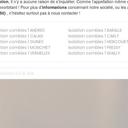
ation
, il n’y a aucune raison de s’inquiéter. Comme l’appellation même 
exorbitant ! Pour plus d’
informations
concernant notre société, ou les
550)
, n’hésitez surtout pas à nous contacter !
ation combles 1
ANDRES
Isolation combles 1
BARALLE
ation combles 1
CALAIS
Isolation combles 1
CARLY
ation combles 1
GUINES
Isolation combles 1
HERICOUR
ation combles 1
MONCHIET
Isolation combles 1
PRESSY
ation combles 1
VERMELLES
Isolation combles 1
WAILLY