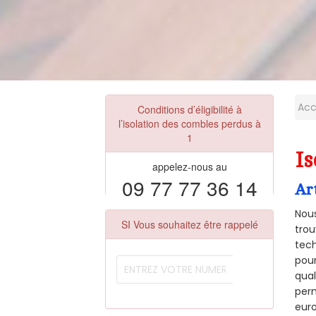
Acc
Conditions d’éligibilité à
l’isolation des combles perdus à
1
Is
appelez-nous au
09 77 77 36 14
Ar
Nous
SI Vous souhaitez être rappelé
trou
tech
pour
qual
perm
euro