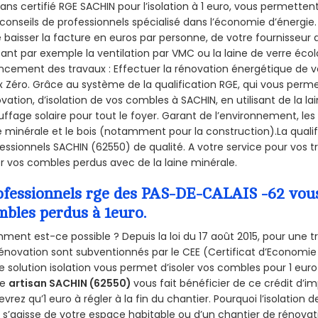
sans certifié RGE SACHIN pour l’isolation à 1 euro, vous permetten
conseils de professionnels spécialisé dans l’économie d’énergie. 
e baisser la facture en euros par personne, de votre fournisseur 
isant par exemple la ventilation par VMC ou la laine de verre écol
ncement des travaux : Effectuer la rénovation énergétique de v
 Zéro. Grâce au système de la qualification RGE, qui vous perm
vation, d’isolation de vos combles à SACHIN, en utilisant de la la
ffage solaire pour tout le foyer. Garant de l’environnement, les 
e minérale et le bois (notamment pour la construction).La qualif
essionnels SACHIN (62550) de qualité. A votre service pour vo
er vos combles perdus avec de la laine minérale.
ofessionnels rge des PAS-DE-CALAIS -62 vous 
mbles perdus à 1euro.
ent est-ce possible ? Depuis la loi du 17 août 2015, pour une tr
énovation sont subventionnés par le CEE (Certificat d’Economie
e solution isolation vous permet d’isoler vos combles pour 1 e
re
artisan SACHIN (62550)
vous fait bénéficier de ce crédit d’im
devrez qu’1 euro à régler à la fin du chantier. Pourquoi l’isolation 
l s’agisse de votre espace habitable ou d’un chantier de rénovati