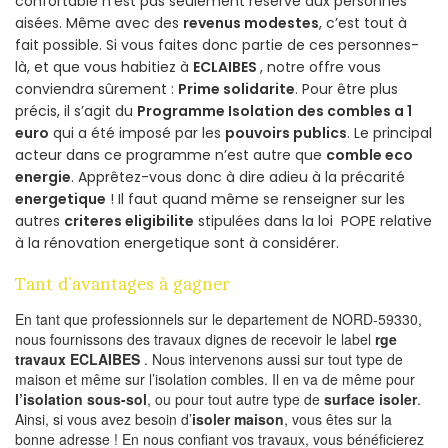
confortable n’est pas seulement réservé aux personnes
aisées. Même avec des
revenus modestes
, c’est tout à
fait possible. Si vous faites donc partie de ces personnes-
là, et que vous habitiez à
ECLAIBES
, notre offre vous
conviendra sûrement :
Prime solidarite
. Pour être plus
précis, il s’agit du
Programme Isolation des combles a 1
euro
qui a été imposé par les
pouvoirs publics
. Le principal
acteur dans ce programme n’est autre que
comble eco
energie
. Apprêtez-vous donc à dire adieu à la précarité
energetique
! Il faut quand même se renseigner sur les
autres
criteres eligibilite
stipulées dans la loi POPE relative
à la rénovation energetique sont à considérer.
Tant d’avantages à gagner
En tant que professionnels sur le departement de NORD-59330,
nous fournissons des travaux dignes de recevoir le label
rge
travaux ECLAIBES
. Nous intervenons aussi sur tout type de
maison et même sur l’isolation combles. Il en va de même pour
l’isolation sous-sol
, ou pour tout autre type de
surface isoler
.
Ainsi, si vous avez besoin d’
isoler maison
, vous êtes sur la
bonne adresse ! En nous confiant vos travaux, vous bénéficierez