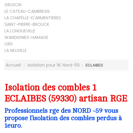
GRUSON
LE CATEAU-CAMBRESIS
LA CHAPELLE-D'ARMENTIERES
SAINT-PIERRE-BROUCK
LA LONGUEVILLE
WANDIGNIES-HAMAGE
ORS
LA NEUVILLE
Accueil
Isolation pour 1€ Nord-59
ECLAIBES
Isolation des combles 1
ECLAIBES (59330) artisan RGE
Professionnels rge des NORD -59 vous
propose l’isolation des combles perdus à
1euro.