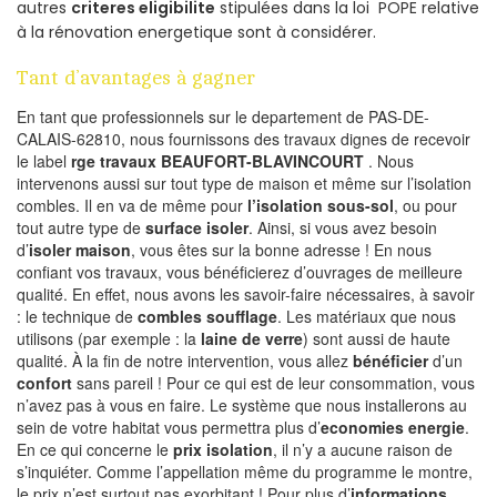
autres
criteres eligibilite
stipulées dans la loi POPE relative
à la rénovation energetique sont à considérer.
Tant d’avantages à gagner
En tant que professionnels sur le departement de PAS-DE-
CALAIS-62810, nous fournissons des travaux dignes de recevoir
le label
rge travaux BEAUFORT-BLAVINCOURT
. Nous
intervenons aussi sur tout type de maison et même sur l’isolation
combles. Il en va de même pour
l’isolation sous-sol
, ou pour
tout autre type de
surface isoler
. Ainsi, si vous avez besoin
d’
isoler maison
, vous êtes sur la bonne adresse ! En nous
confiant vos travaux, vous bénéficierez d’ouvrages de meilleure
qualité. En effet, nous avons les savoir-faire nécessaires, à savoir
: le technique de
combles soufflage
. Les matériaux que nous
utilisons (par exemple : la
laine de verre
) sont aussi de haute
qualité. À la fin de notre intervention, vous allez
bénéficier
d’un
confort
sans pareil ! Pour ce qui est de leur consommation, vous
n’avez pas à vous en faire. Le système que nous installerons au
sein de votre habitat vous permettra plus d’
economies energie
.
En ce qui concerne le
prix isolation
, il n’y a aucune raison de
s’inquiéter. Comme l’appellation même du programme le montre,
le prix n’est surtout pas exorbitant ! Pour plus d’
informations