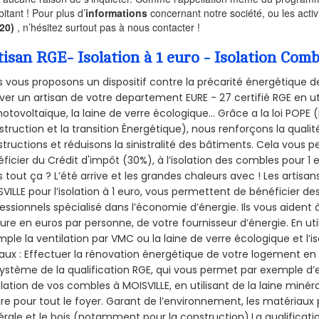
bitant ! Pour plus d’
informations
concernant notre société, ou les act
320)
, n’hésitez surtout pas à nous contacter !
tisan RGE- Isolation à 1 euro - Isolation Co
 vous proposons un dispositif contre la précarité énergétique de
ver un artisan de votre departement EURE - 27 certifié RGE en ut
hotovoltaïque, la laine de verre écologique... Grâce a la loi POPE
truction et la
transition Énergétique), nous renforçons la quali
tructions et réduisons la sinistralité des bâtiments. Cela vous 
ficier du Crédit d'impôt (30%), à l’isolation des combles pour 1 eu
 tout ça ? L’été arrive et les grandes chaleurs avec ! Les artisans
VILLE pour l’isolation à 1 euro, vous permettent de bénéficier de
essionnels spécialisé dans l’économie d’énergie. Ils vous aident à
ure en euros par personne, de votre fournisseur d’énergie. En uti
ple la ventilation par VMC ou la laine de verre écologique et l’
aux : Effectuer la rénovation énergétique de votre logement en 
ystème de la qualification RGE, qui vous permet par exemple d’
olation de vos combles à MOISVILLE, en utilisant de la laine miné
ire pour tout le foyer. Garant de l’environnement, les matériaux p
rale et le bois (notamment pour la construction).La qualificati