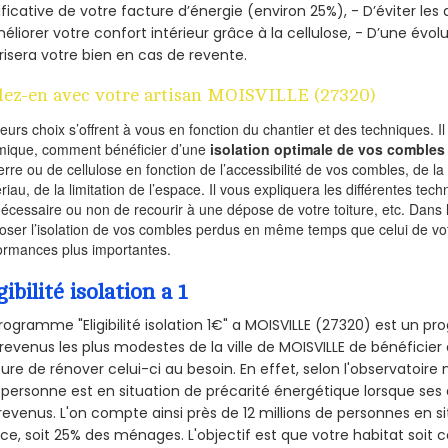
ificative de votre facture d’énergie (environ 25%), - D’éviter le
éliorer votre confort intérieur grâce à la cellulose, - D’une év
risera votre bien en cas de revente.
lez-en avec votre artisan MOISVILLE (27320)
ieurs choix s’offrent à vous en fonction du chantier et des techniques. I
mique, comment bénéficier d’une
isolation optimale de vos combles
erre ou de cellulose en fonction de l’accessibilité de vos combles, de l
riau, de la limitation de l’espace. Il vous expliquera les différentes techn
nécessaire ou non de recourir à une dépose de votre toiture, etc. Dans 
oser l’isolation de vos combles perdus en même temps que celui de vot
ormances plus importantes.
gibilité isolation a 1
rogramme "Eligibilité isolation 1€" a MOISVILLE (27320) est un 
revenus les plus modestes de la ville de MOISVILLE de bénéficier 
re de rénover celui-ci au besoin. En effet, selon l'observatoire
personne est en situation de précarité énergétique lorsque se
revenus. L'on compte ainsi près de 12 millions de personnes en s
nce, soit 25% des ménages.
L'objectif est que votre habitat soit