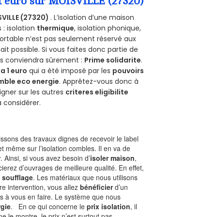
 1 euro sur MOISVILLE (27320)
VILLE (27320)
. L’isolation d’une maison
 : isolation
thermique
, isolation phonique,
ortable n’est pas seulement réservé aux
 fait possible. Si vous faites donc partie de
ous conviendra sûrement :
Prime solidarite
.
a 1 euro
qui a été imposé par les
pouvoirs
mble eco energie
. Apprêtez-vous donc à
gner sur les autres
criteres eligibilite
à considérer.
sons des travaux dignes de recevoir le label
t même sur l’isolation combles. Il en va de
r
. Ainsi, si vous avez besoin d’
isoler maison
,
ierez d’ouvrages de meilleure qualité. En effet,
 soufflage
. Les matériaux que nous utilisons
tre intervention, vous allez
bénéficier
d’un
as à vous en faire. Le système que nous
gie
. En ce qui concerne le
prix isolation
, il
le montre, le prix n’est surtout pas