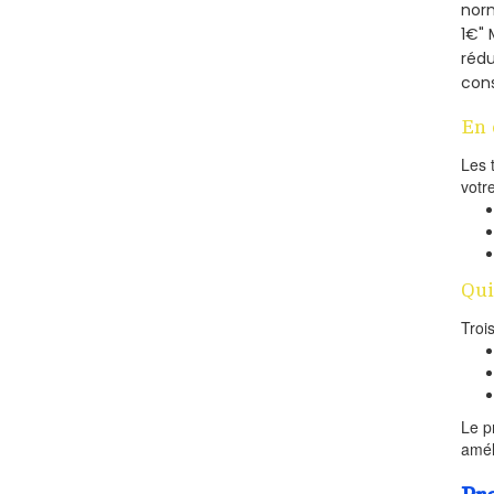
norm
1€" 
rédu
cons
En 
Les 
votr
Qui
Troi
Le p
amél