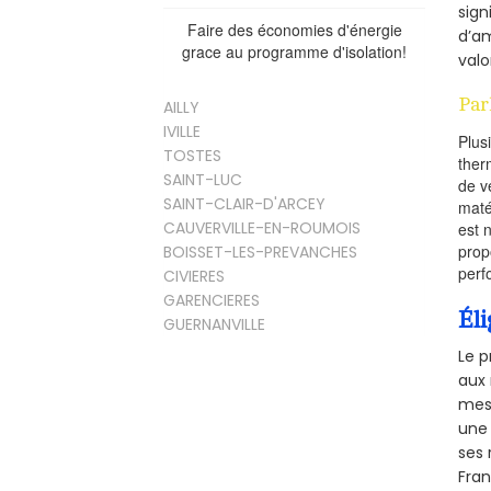
sign
Faire des économies d'énergie
d’am
grace au programme d'isolation!
valo
Par
AILLY
IVILLE
Plus
TOSTES
ther
SAINT-LUC
de v
SAINT-CLAIR-D'ARCEY
maté
CAUVERVILLE-EN-ROUMOIS
est 
prop
BOISSET-LES-PREVANCHES
perf
CIVIERES
GARENCIERES
Éli
GUERNANVILLE
Le p
aux 
mesu
une 
ses 
Fra