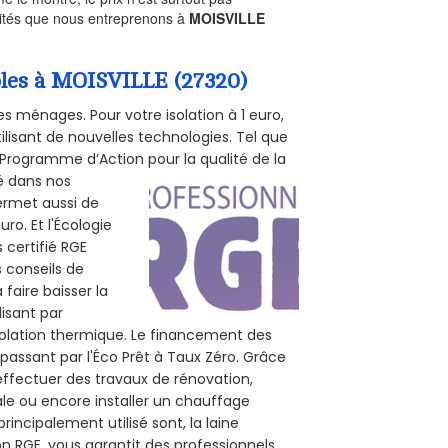
ivités que nous entreprenons à
MOISVILLE
mbles à MOISVILLE (27320)
s ménages. Pour votre isolation à 1 euro,
ilisant de nouvelles technologies. Tel que
 (Programme d’Action pour la qualité de la
té dans nos
permet aussi de
ro. Et l'Écologie
 certifié RGE
s conseils de
 faire baisser la
lisant par
isolation thermique. Le financement des
passant par l'Éco Prêt à Taux Zéro. Grâce
effectuer des travaux de rénovation,
rale ou encore installer un chauffage
rincipalement utilisé sont, la laine
on RGE, vous garantit des professionnels