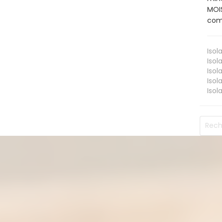
MOIS
comb
Isol
Isol
Isol
Isol
Isol