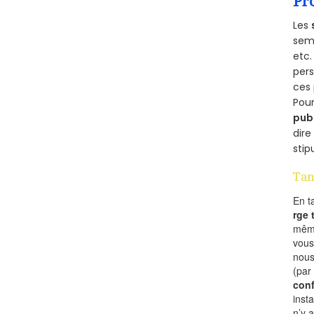
Pr
Les
semb
etc.
per
ces 
Pour
pub
dire
stip
Tan
En t
rge
mêm
vous
nous
(par
conf
inst
n’y 