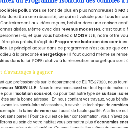
ofitez du Programme Isolation des combles a
sociétés polluantes
se font de plus en plus nombreuses à
MOIS
le donc être une nécessité, ce qui est valable pour tous les cas
 Contrairement aux idées reçues, habiter dans une maison conf
sonnes aisées. Même avec des
revenus modestes
, c’est tout à
personnes-là, et que vous habitiez à
MOISVILLE
, notre offre v
 être plus précis, il s’agit du
Programme Isolation des combles 
lics
. Le principal acteur dans ce programme n’est autre que
co
 adieu à la précarité
energetique
! Il faut quand même se rensei
ulées dans la loi POPE relative à la rénovation energetique sont 
t d’avantages à gagner
ant que professionnels sur le departement de EURE-27320, nous fournis
 travaux MOISVILLE
. Nous intervenons aussi sur tout type de maison e
e pour
l’isolation sous-sol
, ou pour tout autre type de
surface isole
 êtes sur la bonne adresse ! En nous confiant vos travaux, vous bénéfic
 avons les savoir-faire nécessaires, à savoir : le technique de
combles
 exemple : la
laine de verre
) sont aussi de haute qualité. À la fin de no
ort
sans pareil ! Pour ce qui est de leur consommation, vous n’avez p
allerons au sein de votre habitat vous permettra plus d’
economies ener
a aucune raison de s’inquiéter. Comme l’appellation même du programme 