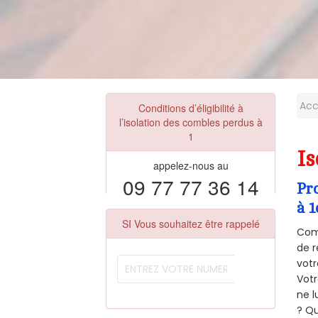
Acc
Conditions d’éligibilité à
l’isolation des combles perdus à
1
Is
appelez-nous au
09 77 77 36 14
Pr
à 1
SI Vous souhaitez être rappelé
Comm
de r
votr
Vot
ne l
? Qu