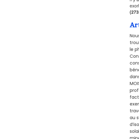
exor
(27
Ar
Nous
trou
le p
Cons
cons
béné
dans
MOIS
prof
fact
exem
trav
au s
d’is
sola
miné