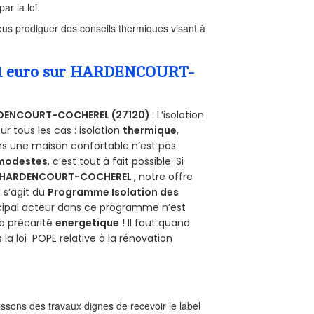
ar la loi.
us prodiguer des conseils thermiques visant à
 a 1 euro sur HARDENCOURT-
DENCOURT-COCHEREL (27120)
. L’isolation
 tous les cas : isolation
thermique
,
ans une maison confortable n’est pas
 modestes
, c’est tout à fait possible. Si
HARDENCOURT-COCHEREL
, notre offre
il s’agit du
Programme Isolation des
ncipal acteur dans ce programme n’est
la précarité
energetique
! Il faut quand
 la loi POPE relative à la rénovation
sons des travaux dignes de recevoir le label