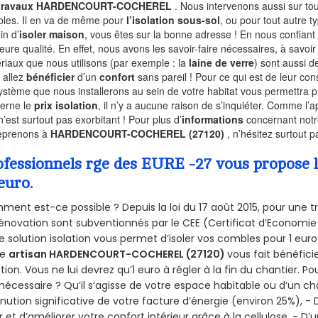
 travaux HARDENCOURT-COCHEREL
. Nous intervenons aussi sur to
les. Il en va de même pour
l’isolation sous-sol
, ou pour tout autre 
in d’
isoler maison
, vous êtes sur la bonne adresse ! En nous confiant
leure qualité. En effet, nous avons les savoir-faire nécessaires, à savoir
riaux que nous utilisons (par exemple : la
laine de verre
) sont aussi de
 allez
bénéficier
d’un
confort
sans pareil ! Pour ce qui est de leur co
ystème que nous installerons au sein de votre habitat vous permettra p
erne le
prix isolation
, il n’y a aucune raison de s’inquiéter. Comme l
n’est surtout pas exorbitant ! Pour plus d’
informations
concernant notre
eprenons à
HARDENCOURT-COCHEREL (27120)
, n’hésitez surtout 
ofessionnels rge des EURE -27 vous propose l
euro.
ent est-ce possible ? Depuis la loi du 17 août 2015, pour une tr
énovation sont subventionnés par le CEE (Certificat d’Economie
e solution isolation vous permet d’isoler vos combles pour 1 e
re
artisan HARDENCOURT-COCHEREL (27120)
vous fait bénéfici
ation. Vous ne lui devrez qu’1 euro à régler à la fin du chantier. Po
 nécessaire ? Qu’il s’agisse de votre espace habitable ou d’un ch
nution significative de votre facture d’énergie (environ 25%), - 
r et d’améliorer votre confort intérieur grâce à la cellulose, -