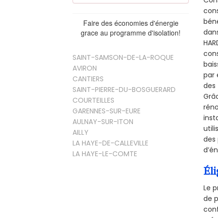
Cons
cons
béné
Faire des économies d'énergie
dans
grace au programme d'isolation!
HARD
cons
SAINT-SAMSON-DE-LA-ROQUE
bais
AVIRON
par 
CANTIERS
des 
SAINT-PIERRE-DU-BOSGUERARD
Grâc
COURTEILLES
réno
GARENNES-SUR-EURE
inst
AULNAY-SUR-ITON
util
AILLY
des 
LA HAYE-DE-CALLEVILLE
d’én
LA HAYE-LE-COMTE
Éli
Le p
de p
conf