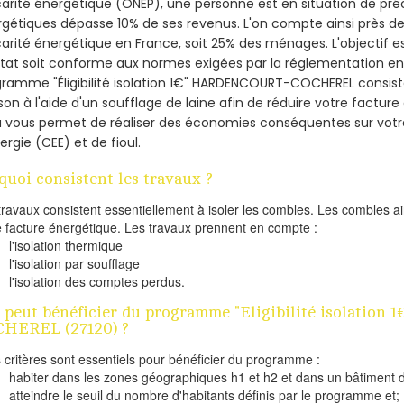
arité énergétique (ONEP), une personne est en situation de pré
gétiques dépasse 10% de ses revenus. L'on compte ainsi près de 
arité énergétique en France, soit 25% des ménages.
L'objectif 
tat soit conforme aux normes exigées par la réglementation en 
ramme "Éligibilité isolation 1€" HARDENCOURT-COCHEREL consiste
on à l'aide d'un soufflage de laine afin de réduire votre factur
a vous permet de réaliser des économies conséquentes sur vo
ergie (CEE) et de fioul.
quoi consistent les travaux ?
travaux consistent essentiellement à isoler les combles. Les combles 
e facture énergétique. Les travaux prennent en compte :
l'isolation thermique
l'isolation par soufflage
l'isolation des comptes perdus.
 peut bénéficier du programme "Eligibilité isolatio
HEREL (27120) ?
s critères sont essentiels pour bénéficier du programme :
habiter dans les zones géographiques h1 et h2 et dans un bâtiment d
atteindre le seuil du nombre d'habitants définis par le programme et;