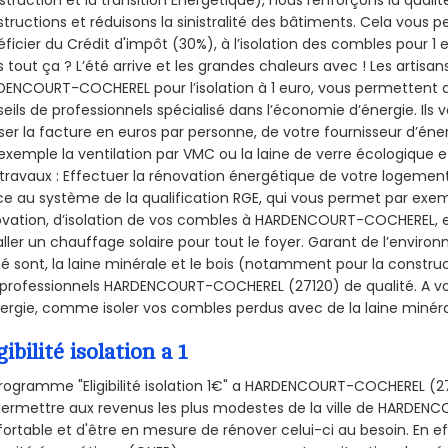
truction et la
transition Énergétique), nous renforçons la quali
tructions et réduisons la sinistralité des bâtiments. Cela vous 
ficier du Crédit d'impôt (30%), à l’isolation des combles pour 1 eu
 tout ça ? L’été arrive et les grandes chaleurs avec ! Les artisans
ENCOURT-COCHEREL pour l’isolation à 1 euro, vous permettent d
eils de professionnels spécialisé dans l’économie d’énergie. Ils v
ser la facture en euros par personne, de votre fournisseur d’énerg
exemple la ventilation par VMC ou la laine de verre écologique e
travaux : Effectuer la rénovation énergétique de votre logement
e au système de la qualification RGE, qui vous permet par exe
vation, d’isolation de vos combles à HARDENCOURT-COCHEREL, en 
aller un chauffage solaire pour tout le foyer. Garant de l’envir
isé sont, la laine minérale et le bois (notamment pour la construc
professionnels HARDENCOURT-COCHEREL (27120) de qualité. A vo
ergie, comme isoler vos combles perdus avec de la laine minéra
gibilité isolation a 1
rogramme "Eligibilité isolation 1€" a HARDENCOURT-COCHEREL (
ermettre aux revenus les plus modestes de la ville de HARDEN
ortable et d'être en mesure de rénover celui-ci au besoin. En eff