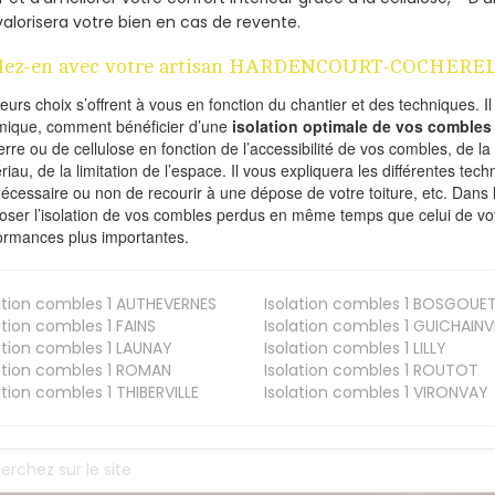
valorisera votre bien en cas de revente.
lez-en avec votre artisan HARDENCOURT-COCHEREL 
ieurs choix s’offrent à vous en fonction du chantier et des techniques. I
mique, comment bénéficier d’une
isolation optimale de vos combles
erre ou de cellulose en fonction de l’accessibilité de vos combles, de l
riau, de la limitation de l’espace. Il vous expliquera les différentes techn
nécessaire ou non de recourir à une dépose de votre toiture, etc. Dans 
oser l’isolation de vos combles perdus en même temps que celui de vot
ormances plus importantes.
ation combles 1
AUTHEVERNES
Isolation combles 1
BOSGOUE
ation combles 1
FAINS
Isolation combles 1
GUICHAINVI
ation combles 1
LAUNAY
Isolation combles 1
LILLY
ation combles 1
ROMAN
Isolation combles 1
ROUTOT
ation combles 1
THIBERVILLE
Isolation combles 1
VIRONVAY