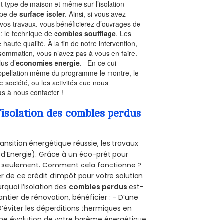
ut type de maison et même sur l’isolation
type de
surface isoler
. Ainsi, si vous avez
 vos travaux, vous bénéficierez d’ouvrages de
 : le technique de
combles soufflage
. Les
 haute qualité. À la fin de notre intervention,
nsommation, vous n’avez pas à vous en faire.
lus d’
economies energie
. En ce qui
’appellation même du programme le montre, le
 société, ou les activités que nous
pas à nous contacter !
’isolation des combles perdus
ansition énergétique réussie, les travaux
 d’Energie). Grâce à un éco-prêt pour
uro seulement. Comment cela fonctionne ?
er de ce crédit d’impôt pour votre solution
urquoi l’isolation des
combles perdus
est-
antier de rénovation, bénéficier : - D’une
D’éviter les déperditions thermiques en
 D’une évolution de votre barème énergétique