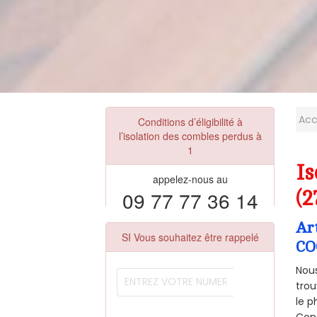
Acc
Conditions d’éligibilité à
l’isolation des combles perdus à
1
I
appelez-nous au
09 77 77 36 14
(2
Ar
SI Vous souhaitez être rappelé
CO
Nous
trou
le p