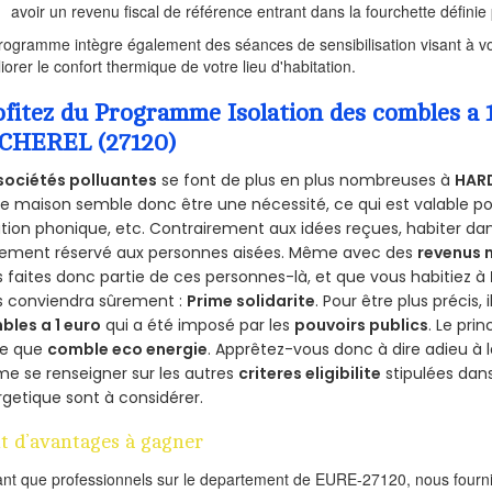
avoir un revenu fiscal de référence entrant dans la fourchette définie p
rogramme intègre également des séances de sensibilisation visant à vo
iorer le confort thermique de votre lieu d'habitation.
ofitez du Programme Isolation des combles
CHEREL (27120)
sociétés polluantes
se font de plus en plus nombreuses à
HAR
e maison semble donc être une nécessité, ce qui est valable pour
ation phonique, etc. Contrairement aux idées reçues, habiter d
lement réservé aux personnes aisées. Même avec des
revenus
 faites donc partie de ces personnes-là, et que vous habitiez à
s conviendra sûrement :
Prime solidarite
. Pour être plus précis, 
bles a 1 euro
qui a été imposé par les
pouvoirs publics
. Le pri
re que
comble eco energie
. Apprêtez-vous donc à dire adieu à 
e se renseigner sur les autres
criteres eligibilite
stipulées dans
getique sont à considérer.
t d’avantages à gagner
ant que professionnels sur le departement de EURE-27120, nous fournis