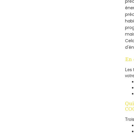
préc
éner
préc
habi
prog
mais
Cel
d'én
En 
Les 
votr
Qui
COC
Troi