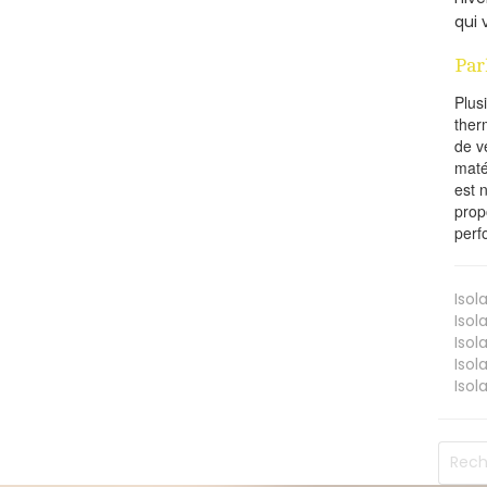
qui 
Par
Plus
ther
de v
maté
est 
prop
perf
Isol
Isol
Isol
Isol
Isol