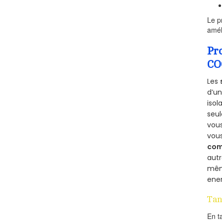
Le p
amél
Pr
CO
Les
d’un
isol
seu
vous
vou
com
aut
mêm
ener
Tan
En t