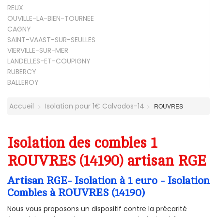
REUX
OUVILLE-LA-BIEN-TOURNEE
CAGNY
SAINT-VAAST-SUR-SEULLES
VIERVILLE-SUR-MER
LANDELLES-ET-COUPIGNY
RUBERCY
BALLEROY
Accueil
Isolation pour 1€ Calvados-14
ROUVRES
Isolation des combles 1
ROUVRES (14190) artisan RGE
Artisan RGE- Isolation à 1 euro - Isolation
Combles à ROUVRES (14190)
Nous vous proposons un dispositif contre la précarité