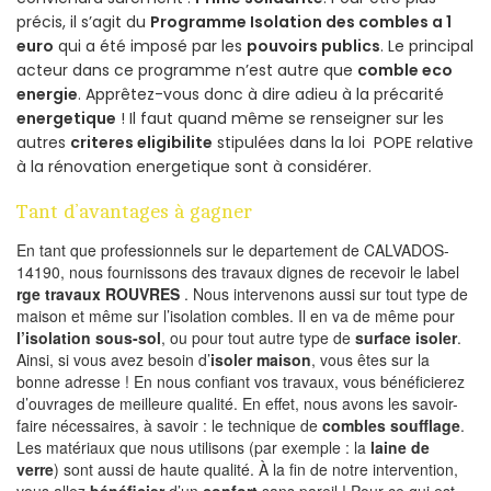
précis, il s’agit du
Programme Isolation des combles a 1
euro
qui a été imposé par les
pouvoirs publics
. Le principal
acteur dans ce programme n’est autre que
comble eco
energie
. Apprêtez-vous donc à dire adieu à la précarité
energetique
! Il faut quand même se renseigner sur les
autres
criteres eligibilite
stipulées dans la loi POPE relative
à la rénovation energetique sont à considérer.
Tant d’avantages à gagner
En tant que professionnels sur le departement de CALVADOS-
14190, nous fournissons des travaux dignes de recevoir le label
rge travaux ROUVRES
. Nous intervenons aussi sur tout type de
maison et même sur l’isolation combles. Il en va de même pour
l’isolation sous-sol
, ou pour tout autre type de
surface isoler
.
Ainsi, si vous avez besoin d’
isoler maison
, vous êtes sur la
bonne adresse ! En nous confiant vos travaux, vous bénéficierez
d’ouvrages de meilleure qualité. En effet, nous avons les savoir-
faire nécessaires, à savoir : le technique de
combles soufflage
.
Les matériaux que nous utilisons (par exemple : la
laine de
verre
) sont aussi de haute qualité. À la fin de notre intervention,
vous allez
bénéficier
d’un
confort
sans pareil ! Pour ce qui est