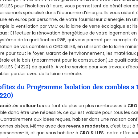
SILLES pour l’isolation à 1 euro, vous permettent de bénéficier d
essionnels spécialisé dans l’économie d’énergie. Ils vous aident à
ure en euros par personne, de votre fournisseur d’énergie. En uti
ple la ventilation par VMC ou la laine de verre écologique et l’
aux : Effectuer la rénovation énergétique de votre logement en 
ystème de la qualification RGE, qui vous permet par exemple d’
olation de vos combles à CROISILLES, en utilisant de la laine min
ire pour tout le foyer. Garant de l’environnement, les matériaux p
rale et le bois (notamment pour la construction).La qualificati
SILLES (14220) de qualité. A votre service pour vos travaux d’é
les perdus avec de la laine minérale.
ofitez du Programme Isolation des combles a
4220)
sociétés polluantes
se font de plus en plus nombreuses à
CROI
le donc être une nécessité, ce qui est valable pour tous les cas
 Contrairement aux idées reçues, habiter dans une maison conf
sonnes aisées. Même avec des
revenus modestes
, c’est tout à
personnes-là, et que vous habitiez à
CROISILLES
, notre offre 