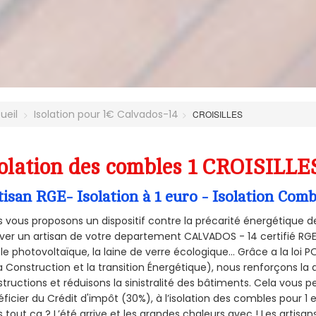
ueil
Isolation pour 1€ Calvados-14
CROISILLES
olation des combles 1 CROISILLE
tisan RGE- Isolation à 1 euro - Isolation Com
 vous proposons un dispositif contre la précarité énergétique de
ver un artisan de votre departement CALVADOS - 14 certifié RGE 
le photovoltaïque, la laine de verre écologique... Grâce a la loi
a Construction et la
transition Énergétique), nous renforçons la 
tructions et réduisons la sinistralité des bâtiments. Cela vous 
ficier du Crédit d'impôt (30%), à l’isolation des combles pour 1 eu
 tout ça ? L’été arrive et les grandes chaleurs avec ! Les artisans