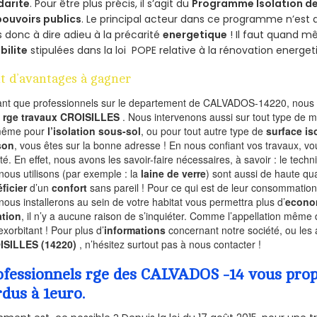
darite
. Pour être plus précis, il s’agit du
Programme Isolation de
pouvoirs publics
. Le principal acteur dans ce programme n’est
 donc à dire adieu à la précarité
energetique
! Il faut quand m
ibilite
stipulées dans la loi POPE relative à la rénovation energet
t d’avantages à gagner
ant que professionnels sur le departement de CALVADOS-14220, nous f
l
rge travaux CROISILLES
. Nous intervenons aussi sur tout type de m
même pour
l’isolation sous-sol
, ou pour tout autre type de
surface is
son
, vous êtes sur la bonne adresse ! En nous confiant vos travaux, v
ité. En effet, nous avons les savoir-faire nécessaires, à savoir : le tech
nous utilisons (par exemple : la
laine de verre
) sont aussi de haute qual
ficier
d’un
confort
sans pareil ! Pour ce qui est de leur consommation
nous installerons au sein de votre habitat vous permettra plus d’
econo
ation
, il n’y a aucune raison de s’inquiéter. Comme l’appellation même 
exorbitant ! Pour plus d’
informations
concernant notre société, ou les 
ISILLES (14220)
, n’hésitez surtout pas à nous contacter !
ofessionnels rge des CALVADOS -14 vous propo
rdus à 1euro.