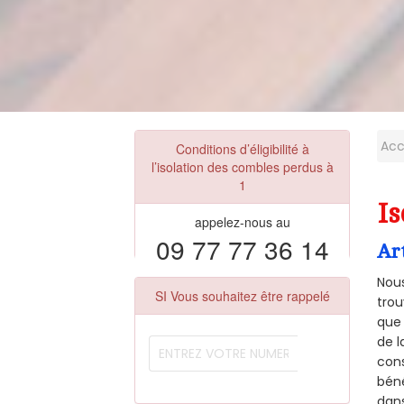
Acc
Conditions d’éligibilité à
l’isolation des combles perdus à
1
Is
appelez-nous au
09 77 77 36 14
Ar
Nous
SI Vous souhaitez être rappelé
trou
que 
de l
cons
béné
dans