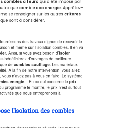
s combles a 1 euro
qui a été imposé par
 autre que
comble eco energie
. Apprêtez-
ême se renseigner sur les autres
criteres
ique sont à considérer.
ournissons des travaux dignes de recevoir le
aison et même sur l’isolation combles. Il en va
oler
. Ainsi, si vous avez besoin d’
isoler
ous bénéficierez d’ouvrages de meilleure
nique de
combles soufflage
. Les matériaux
ité. À la fin de notre intervention, vous allez
, vous n’avez pas à vous en faire. Le système
mies energie
. En ce qui concerne le
prix
du programme le montre, le prix n’est surtout
activités que nous entreprenons à
se l’isolation des combles