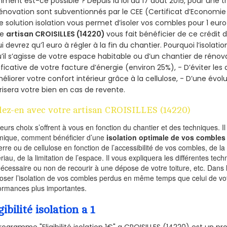
ent est-ce possible ? Depuis la loi du 17 août 2015, pour une tr
énovation sont subventionnés par le CEE (Certificat d’Economie
e solution isolation vous permet d’isoler vos combles pour 1 e
re
artisan CROISILLES (14220)
vous fait bénéficier de ce crédit d
ui devrez qu’1 euro à régler à la fin du chantier. Pourquoi l’isolati
’il s’agisse de votre espace habitable ou d’un chantier de rénova
ificative de votre facture d’énergie (environ 25%), - D’éviter le
éliorer votre confort intérieur grâce à la cellulose, - D’une év
risera votre bien en cas de revente.
lez-en avec votre artisan CROISILLES (14220)
ieurs choix s’offrent à vous en fonction du chantier et des techniques. I
mique, comment bénéficier d’une
isolation optimale de vos combles
erre ou de cellulose en fonction de l’accessibilité de vos combles, de l
riau, de la limitation de l’espace. Il vous expliquera les différentes techn
nécessaire ou non de recourir à une dépose de votre toiture, etc. Dans 
oser l’isolation de vos combles perdus en même temps que celui de vot
ormances plus importantes.
gibilité isolation a 1
rogramme "Eligibilité isolation 1€" a CROISILLES (14220) est un