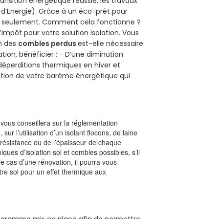
ansition énergétique réussie, les travaux
 d’Energie). Grâce à un éco-prêt pour
uro seulement. Comment cela fonctionne ?
’impôt pour votre solution isolation. Vous
on des
combles perdus
est-elle nécessaire
tion, bénéficier : - D’une diminution
s déperditions thermiques en hiver et
olution de votre barème énergétique qui
l vous conseillera sur la réglementation
, sur l’utilisation d’un isolant flocons, de laine
a résistance ou de l’épaisseur de chaque
iques d’isolation sol et combles possibles, s’il
le cas d’une rénovation, il pourra vous
re sol pour un effet thermique aux
 programme mis en place afin de permettre