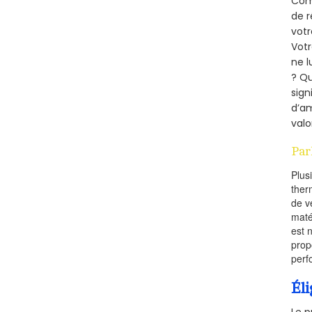
Comm
de r
votr
Vot
ne l
? Qu
sign
d’am
valo
Par
Plus
ther
de v
maté
est 
prop
perf
Éli
Le p