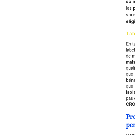
soli
les
vous
elig
Tan
En t
labe
de 
mai
qual
que 
béné
que 
isol
pas 
CRO
Pr
pe