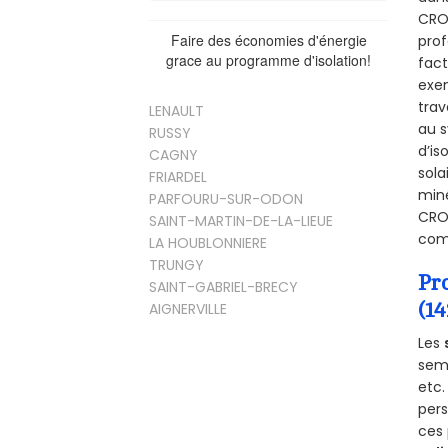
CROI
Faire des économies d'énergie
prof
grace au programme d'isolation!
fact
exem
trav
LENAULT
au s
RUSSY
d’is
CAGNY
sola
FRIARDEL
miné
PARFOURU-SUR-ODON
CROI
SAINT-MARTIN-DE-LA-LIEUE
comb
LA HOUBLONNIERE
TRUNGY
Pr
SAINT-GABRIEL-BRECY
(1
AIGNERVILLE
Les
semb
etc.
per
ces 