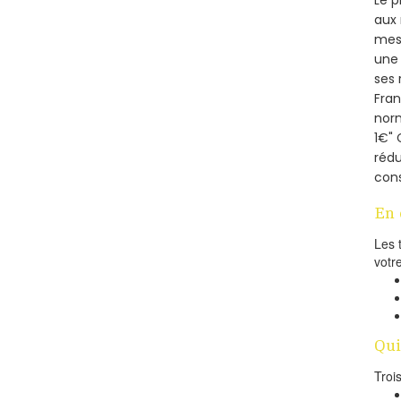
aux 
mesu
une 
ses 
Fra
norm
1€" 
rédu
cons
En 
Les 
votr
Qui
Troi