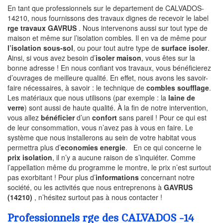
En tant que professionnels sur le departement de CALVADOS-
14210, nous fournissons des travaux dignes de recevoir le label
rge travaux GAVRUS
. Nous intervenons aussi sur tout type de
maison et même sur l’isolation combles. Il en va de même pour
l’isolation sous-sol
, ou pour tout autre type de
surface isoler
.
Ainsi, si vous avez besoin d’
isoler maison
, vous êtes sur la
bonne adresse ! En nous confiant vos travaux, vous bénéficierez
d’ouvrages de meilleure qualité. En effet, nous avons les savoir-
faire nécessaires, à savoir : le technique de
combles soufflage
.
Les matériaux que nous utilisons (par exemple : la
laine de
verre
) sont aussi de haute qualité. À la fin de notre intervention,
vous allez
bénéficier
d’un
confort
sans pareil ! Pour ce qui est
de leur consommation, vous n’avez pas à vous en faire. Le
système que nous installerons au sein de votre habitat vous
permettra plus d’
economies energie
. En ce qui concerne le
prix isolation
, il n’y a aucune raison de s’inquiéter. Comme
l’appellation même du programme le montre, le prix n’est surtout
pas exorbitant ! Pour plus d’
informations
concernant notre
société, ou les activités que nous entreprenons à
GAVRUS
(14210)
, n’hésitez surtout pas à nous contacter !
Professionnels rge des CALVADOS -14