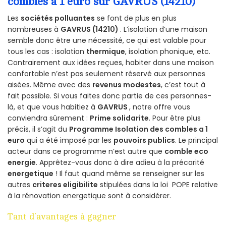
combles a 1 euro sur GAVRUS (14210)
Les
sociétés polluantes
se font de plus en plus
nombreuses à
GAVRUS (14210)
. L’isolation d’une maison
semble donc être une nécessité, ce qui est valable pour
tous les cas : isolation
thermique
, isolation phonique, etc.
Contrairement aux idées reçues, habiter dans une maison
confortable n’est pas seulement réservé aux personnes
aisées. Même avec des
revenus modestes
, c’est tout à
fait possible. Si vous faites donc partie de ces personnes-
là, et que vous habitiez à
GAVRUS
, notre offre vous
conviendra sûrement :
Prime solidarite
. Pour être plus
précis, il s’agit du
Programme Isolation des combles a 1
euro
qui a été imposé par les
pouvoirs publics
. Le principal
acteur dans ce programme n’est autre que
comble eco
energie
. Apprêtez-vous donc à dire adieu à la précarité
energetique
! Il faut quand même se renseigner sur les
autres
criteres eligibilite
stipulées dans la loi POPE relative
à la rénovation energetique sont à considérer.
Tant d’avantages à gagner