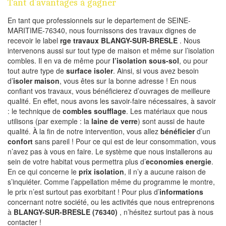
Tant d’avantages à gagner
En tant que professionnels sur le departement de SEINE-
MARITIME-76340, nous fournissons des travaux dignes de
recevoir le label
rge travaux BLANGY-SUR-BRESLE
. Nous
intervenons aussi sur tout type de maison et même sur l’isolation
combles. Il en va de même pour
l’isolation sous-sol
, ou pour
tout autre type de
surface isoler
. Ainsi, si vous avez besoin
d’
isoler maison
, vous êtes sur la bonne adresse ! En nous
confiant vos travaux, vous bénéficierez d’ouvrages de meilleure
qualité. En effet, nous avons les savoir-faire nécessaires, à savoir
: le technique de
combles soufflage
. Les matériaux que nous
utilisons (par exemple : la
laine de verre
) sont aussi de haute
qualité. À la fin de notre intervention, vous allez
bénéficier
d’un
confort
sans pareil ! Pour ce qui est de leur consommation, vous
n’avez pas à vous en faire. Le système que nous installerons au
sein de votre habitat vous permettra plus d’
economies energie
.
En ce qui concerne le
prix isolation
, il n’y a aucune raison de
s’inquiéter. Comme l’appellation même du programme le montre,
le prix n’est surtout pas exorbitant ! Pour plus d’
informations
concernant notre société, ou les activités que nous entreprenons
à
BLANGY-SUR-BRESLE (76340)
, n’hésitez surtout pas à nous
contacter !