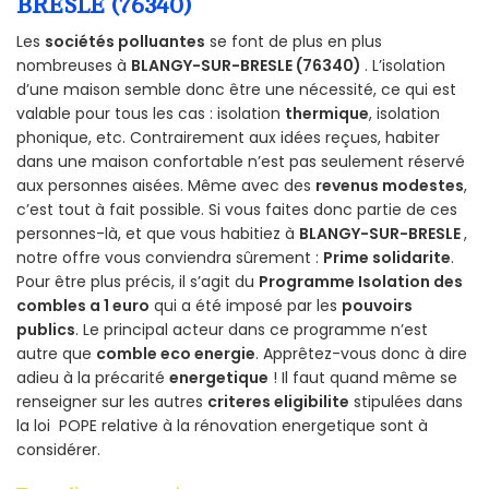
BRESLE (76340)
Les
sociétés polluantes
se font de plus en plus
nombreuses à
BLANGY-SUR-BRESLE (76340)
. L’isolation
d’une maison semble donc être une nécessité, ce qui est
valable pour tous les cas : isolation
thermique
, isolation
phonique, etc. Contrairement aux idées reçues, habiter
dans une maison confortable n’est pas seulement réservé
aux personnes aisées. Même avec des
revenus modestes
,
c’est tout à fait possible. Si vous faites donc partie de ces
personnes-là, et que vous habitiez à
BLANGY-SUR-BRESLE
,
notre offre vous conviendra sûrement :
Prime solidarite
.
Pour être plus précis, il s’agit du
Programme Isolation des
combles a 1 euro
qui a été imposé par les
pouvoirs
publics
. Le principal acteur dans ce programme n’est
autre que
comble eco energie
. Apprêtez-vous donc à dire
adieu à la précarité
energetique
! Il faut quand même se
renseigner sur les autres
criteres eligibilite
stipulées dans
la loi POPE relative à la rénovation energetique sont à
considérer.