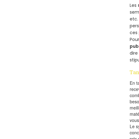
Les
semb
etc.
per
ces 
Pour
pub
dire
stip
Tan
En t
rece
comb
beso
meil
maté
vous
Le s
conc
prix 