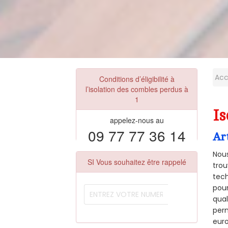
Acc
Conditions d’éligibilité à
l’isolation des combles perdus à
1
Is
appelez-nous au
09 77 77 36 14
Ar
Nous
SI Vous souhaitez être rappelé
trou
tech
pour
qual
perm
euro