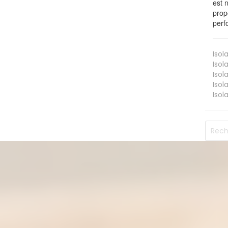
est 
prop
perf
Isol
Isol
Isol
Isol
Isol