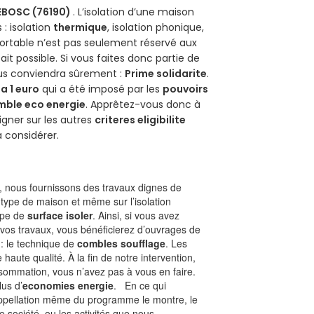
EBOSC (76190)
. L’isolation d’une maison
 : isolation
thermique
, isolation phonique,
ortable n’est pas seulement réservé aux
 fait possible. Si vous faites donc partie de
ous conviendra sûrement :
Prime solidarite
.
a 1 euro
qui a été imposé par les
pouvoirs
mble eco energie
. Apprêtez-vous donc à
gner sur les autres
criteres eligibilite
à considérer.
 nous fournissons des travaux dignes de
 type de maison et même sur l’isolation
type de
surface isoler
. Ainsi, si vous avez
 vos travaux, vous bénéficierez d’ouvrages de
 : le technique de
combles soufflage
. Les
 haute qualité. À la fin de notre intervention,
nsommation, vous n’avez pas à vous en faire.
lus d’
economies energie
. En ce qui
’appellation même du programme le montre, le
 société, ou les activités que nous