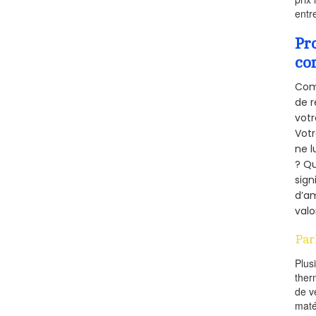
entr
Pr
co
Comm
de r
votr
Vot
ne l
? Qu
sign
d’am
valo
Par
Plus
ther
de v
maté