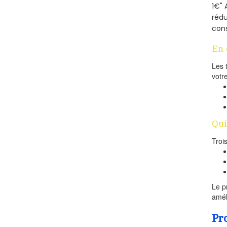
1€" 
rédu
cons
En 
Les 
votr
Qui
Troi
Le p
amél
Pr