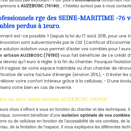
eprenons à
AUZEBOSC (76190)
, n’hésitez surtout pas à nous contacte
ofessionnels rge des SEINE-MARITIME -76 vou
mbles perdus à 1euro.
ent est-ce possible ? Depuis la loi du 17 août 2015, pour une tr
énovation sont subventionnés par le CEE (Certificat d’Economie
e solution isolation vous permet d’isoler vos combles pour 1 e
re
artisan AUZEBOSC (76190)
vous fait bénéficier de ce crédit d
ui devrez qu’1 euro à régler à la fin du chantier. Pourquoi l’isolati
’il s’agisse de votre espace habitable ou d’un chantier de rénova
ificative de votre facture d’énergie (environ 25%), - D’éviter le
éliorer votre confort intérieur grâce à la cellulose, - D’une év
risera votre bien en cas de revente.
lez-en avec votre artisan AUZEBOSC (76190)
ieurs choix s’offrent à vous en fonction du chantier et des techniques. I
mique, comment bénéficier d’une
isolation optimale de vos combles
erre ou de cellulose en fonction de l’accessibilité de vos combles, de l
riau, de la limitation de l’espace. Il vous expliquera les différentes techn