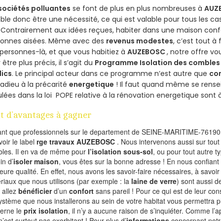
sociétés polluantes
se font de plus en plus nombreuses à
AUZ
le donc être une nécessité, ce qui est valable pour tous les cas
 Contrairement aux idées reçues, habiter dans une maison conf
sonnes aisées. Même avec des
revenus modestes
, c’est tout à
personnes-là, et que vous habitiez à
AUZEBOSC
, notre offre v
 être plus précis, il s’agit du
Programme Isolation des combles 
lics
. Le principal acteur dans ce programme n’est autre que
co
 adieu à la précarité
energetique
! Il faut quand même se rensei
ulées dans la loi POPE relative à la rénovation energetique sont 
t d’avantages à gagner
ant que professionnels sur le departement de SEINE-MARITIME-76190,
voir le label
rge travaux AUZEBOSC
. Nous intervenons aussi sur tout
les. Il en va de même pour
l’isolation sous-sol
, ou pour tout autre 
in d’
isoler maison
, vous êtes sur la bonne adresse ! En nous confiant
leure qualité. En effet, nous avons les savoir-faire nécessaires, à savoir
riaux que nous utilisons (par exemple : la
laine de verre
) sont aussi de
 allez
bénéficier
d’un
confort
sans pareil ! Pour ce qui est de leur co
ystème que nous installerons au sein de votre habitat vous permettra p
erne le
prix isolation
, il n’y a aucune raison de s’inquiéter. Comme l
n’est surtout pas exorbitant ! Pour plus d’
informations
concernant notre