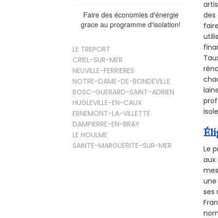
arti
Faire des économies d'énergie
des 
grace au programme d'isolation!
fair
util
fina
LE TREPORT
Taux
CRIEL-SUR-MER
réno
NEUVILLE-FERRIERES
chau
NOTRE-DAME-DE-BONDEVILLE
lain
BOSC-GUERARD-SAINT-ADRIEN
prof
HUGLEVILLE-EN-CAUX
isol
ERNEMONT-LA-VILLETTE
DAMPIERRE-EN-BRAY
Éli
LE HOULME
SAINTE-MARGUERITE-SUR-MER
Le p
aux 
mesu
une 
ses 
Fra
norm