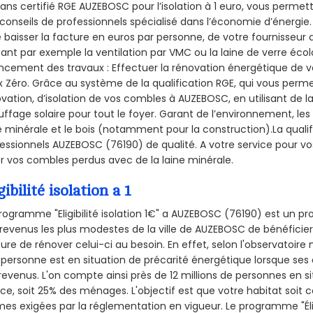
sans certifié RGE AUZEBOSC pour l’isolation à 1 euro, vous permet
conseils de professionnels spécialisé dans l’économie d’énergie. 
e baisser la facture en euros par personne, de votre fournisseur 
isant par exemple la ventilation par VMC ou la laine de verre écol
ncement des travaux : Effectuer la rénovation énergétique de v
 Zéro. Grâce au système de la qualification RGE, qui vous perm
vation, d’isolation de vos combles à AUZEBOSC, en utilisant de la
ffage solaire pour tout le foyer. Garant de l’environnement, les 
e minérale et le bois (notamment pour la construction).La qualif
essionnels AUZEBOSC (76190) de qualité. A votre service pour 
er vos combles perdus avec de la laine minérale.
gibilité isolation a 1
rogramme "Eligibilité isolation 1€" a AUZEBOSC (76190) est un 
revenus les plus modestes de la ville de AUZEBOSC de bénéficier
re de rénover celui-ci au besoin. En effet, selon l'observatoire
personne est en situation de précarité énergétique lorsque se
revenus. L'on compte ainsi près de 12 millions de personnes en s
nce, soit 25% des ménages.
L'objectif est que votre habitat soit
es exigées par la réglementation en vigueur. Le programme "Éligi