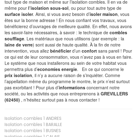
tout type de maison et même sur l’isolation combles. Il en va de
même pour
l’isolation sous-sol
, ou pour tout autre type de
surface isoler
. Ainsi, si vous avez besoin d’
isoler maison
, vous
êtes sur la bonne adresse ! En nous confiant vos travaux, vous
bénéficierez d’ouvrages de meilleure qualité. En effet, nous avons
les savoir-faire nécessaires, à savoir : le technique de
combles
soufflage
. Les matériaux que nous utilisons (par exemple : la
laine de verre
) sont aussi de haute qualité. À la fin de notre
intervention, vous allez
bénéficier
d’un
confort
sans pareil ! Pour
ce qui est de leur consommation, vous n’avez pas à vous en faire.
Le système que nous installerons au sein de votre habitat vous
permettra plus d’
economies energie
. En ce qui concerne le
prix isolation
, il n’y a aucune raison de s’inquiéter. Comme
l’appellation même du programme le montre, le prix n’est surtout
pas exorbitant ! Pour plus d’
informations
concernant notre
société, ou les activités que nous entreprenons à
GREVILLERS
(62450)
, n’hésitez surtout pas à nous contacter !
Isolation combles 1
ANDRES
Isolation combles 1
BARALLE
Isolation combles 1
BUSNES
Isolation combles 1
CALAIS