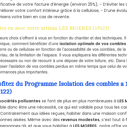
ificative de votre facture d’énergie (environ 25%), - D’éviter le
éliorer votre confort intérieur grâce à la cellulose, - D’une év
risera votre bien en cas de revente.
lez-en avec votre artisan LES MOERES (59122)
ieurs choix s’offrent à vous en fonction du chantier et des techniques. I
mique, comment bénéficier d’une
isolation optimale de vos combles
erre ou de cellulose en fonction de l’accessibilité de vos combles, de l
riau, de la limitation de l’espace. Il vous expliquera les différentes techn
nécessaire ou non de recourir à une dépose de votre toiture, etc. Dans 
oser l’isolation de vos combles perdus en même temps que celui de vot
ormances plus importantes.
ofitez du Programme Isolation des combles 
9122)
sociétés polluantes
se font de plus en plus nombreuses à
LES 
le donc être une nécessité, ce qui est valable pour tous les cas
 Contrairement aux idées reçues, habiter dans une maison conf
sonnes aisées. Même avec des
revenus modestes
, c’est tout à
personnes-là, et que vous habitiez à
LES MOERES
, notre offre 