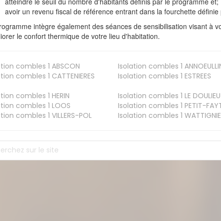
atteindre le seuil du nombre d'habitants définis par le programme et;
avoir un revenu fiscal de référence entrant dans la fourchette définie p
rogramme intègre également des séances de sensibilisation visant à vo
iorer le confort thermique de votre lieu d'habitation.
ation combles 1
ABSCON
Isolation combles 1
ANNOEULLI
ation combles 1
CATTENIERES
Isolation combles 1
ESTREES
ation combles 1
HERIN
Isolation combles 1
LE DOULIEU
ation combles 1
LOOS
Isolation combles 1
PETIT-FAY
ation combles 1
VILLERS-POL
Isolation combles 1
WATTIGNIE