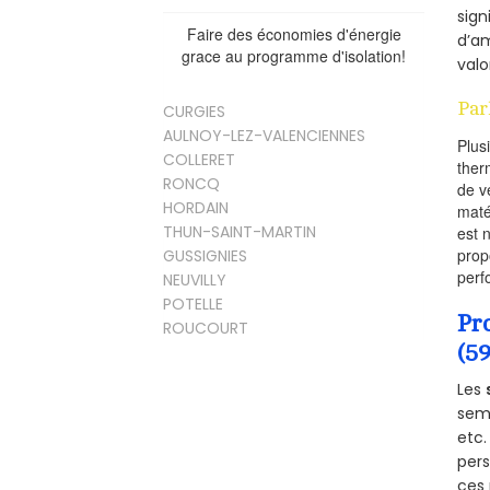
sign
Faire des économies d'énergie
d’am
grace au programme d'isolation!
valo
Par
CURGIES
AULNOY-LEZ-VALENCIENNES
Plus
COLLERET
ther
RONCQ
de v
HORDAIN
maté
THUN-SAINT-MARTIN
est 
prop
GUSSIGNIES
perf
NEUVILLY
POTELLE
Pr
ROUCOURT
(5
Les
semb
etc.
per
ces 