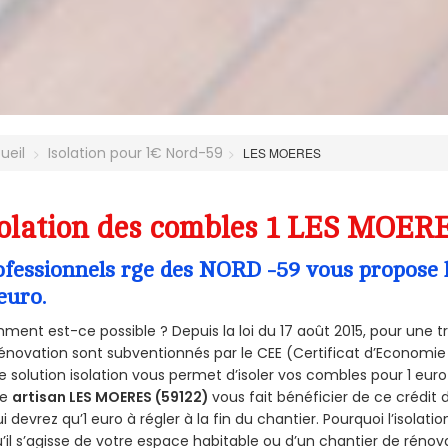
ueil
Isolation pour 1€ Nord-59
LES MOERES
olation des combles 1 LES MOERE
ofessionnels rge des NORD -59 vous propose l
euro.
ent est-ce possible ? Depuis la loi du 17 août 2015, pour une tr
énovation sont subventionnés par le CEE (Certificat d’Economie
e solution isolation vous permet d’isoler vos combles pour 1 e
re
artisan LES MOERES (59122)
vous fait bénéficier de ce crédit 
ui devrez qu’1 euro à régler à la fin du chantier. Pourquoi l’isolati
’il s’agisse de votre espace habitable ou d’un chantier de rénova