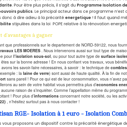
darite
. Pour être plus précis, il s’agit du
Programme Isolation de
pouvoirs publics
. Le principal acteur dans ce programme n’est
 donc à dire adieu à la précarité
energetique
! Il faut quand m
ibilite
stipulées dans la loi POPE relative à la rénovation energet
t d’avantages à gagner
ant que professionnels sur le departement de NORD-59122, nous fourni
 travaux LES MOERES
. Nous intervenons aussi sur tout type de maiso
e pour
l’isolation sous-sol
, ou pour tout autre type de
surface isole
 êtes sur la bonne adresse ! En nous confiant vos travaux, vous bénéfic
 avons les savoir-faire nécessaires, à savoir : le technique de
combles
 exemple : la
laine de verre
) sont aussi de haute qualité. À la fin de no
ort
sans pareil ! Pour ce qui est de leur consommation, vous n’avez p
allerons au sein de votre habitat vous permettra plus d’
economies ener
a aucune raison de s’inquiéter. Comme l’appellation même du programme 
bitant ! Pour plus d’
informations
concernant notre société, ou les act
122)
, n’hésitez surtout pas à nous contacter !
tisan RGE- Isolation à 1 euro - Isolation Co
 vous proposons un dispositif contre la précarité énergétique de