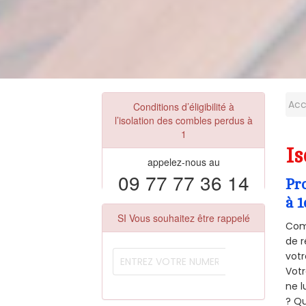
Acc
Conditions d’éligibilité à
l’isolation des combles perdus à
1
Is
appelez-nous au
09 77 77 36 14
Pr
à 1
SI Vous souhaitez être rappelé
Comm
de r
votr
Vot
ne l
? Qu