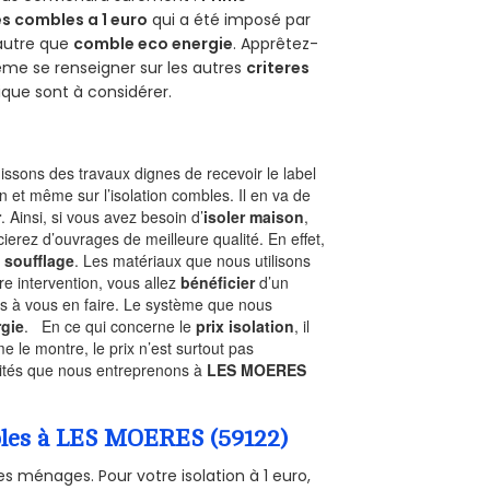
s combles a 1 euro
qui a été imposé par
 autre que
comble eco energie
. Apprêtez-
ême se renseigner sur les autres
criteres
ique sont à considérer.
ssons des travaux dignes de recevoir le label
n et même sur l’isolation combles. Il en va de
r
. Ainsi, si vous avez besoin d’
isoler maison
,
ierez d’ouvrages de meilleure qualité. En effet,
 soufflage
. Les matériaux que nous utilisons
tre intervention, vous allez
bénéficier
d’un
as à vous en faire. Le système que nous
gie
. En ce qui concerne le
prix isolation
, il
le montre, le prix n’est surtout pas
ivités que nous entreprenons à
LES MOERES
mbles à LES MOERES (59122)
s ménages. Pour votre isolation à 1 euro,