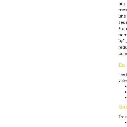
aux 
mesu
une 
ses 
Fra
norm
1€" 
rédu
cons
En 
Les 
votr
Qui
Troi