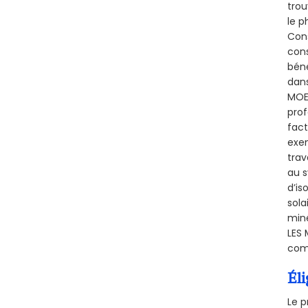
trou
le p
Cons
cons
béné
dans
MOER
prof
fact
exem
trav
au s
d’is
sola
miné
LES 
comb
Éli
Le p