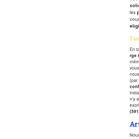
soli
les
vous
elig
Tan
En t
rge
mêm
vous
nous
(par
conf
inst
n’y 
exor
(59
Ar
Nous