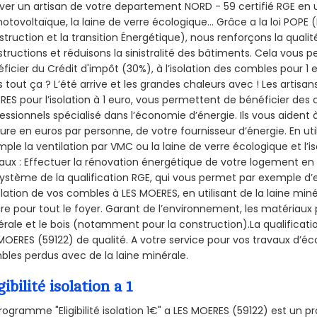
ver un artisan de votre departement NORD - 59 certifié RGE en u
hotovoltaïque, la laine de verre écologique... Grâce a la loi POPE
truction et la
transition Énergétique), nous renforçons la quali
tructions et réduisons la sinistralité des bâtiments. Cela vous 
ficier du Crédit d'impôt (30%), à l’isolation des combles pour 1 eu
 tout ça ? L’été arrive et les grandes chaleurs avec ! Les artisans
ES pour l’isolation à 1 euro, vous permettent de bénéficier des 
essionnels spécialisé dans l’économie d’énergie. Ils vous aident à
ure en euros par personne, de votre fournisseur d’énergie. En uti
ple la ventilation par VMC ou la laine de verre écologique et l’
aux : Effectuer la rénovation énergétique de votre logement en 
ystème de la qualification RGE, qui vous permet par exemple d’
olation de vos combles à LES MOERES, en utilisant de la laine mi
ire pour tout le foyer. Garant de l’environnement, les matériaux p
rale et le bois (notamment pour la construction).La qualificati
MOERES (59122) de qualité. A votre service pour vos travaux d’
les perdus avec de la laine minérale.
gibilité isolation a 1
rogramme "Eligibilité isolation 1€" a LES MOERES (59122) est un