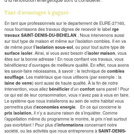
à la rénovation energetique sont à considérer.
Tant d’avantages à gagner
En tant que professionnels sur le departement de EURE-27160,
nous fournissons des travaux dignes de recevoir le label
rge
travaux SAINT-DENIS-DU-BEHELAN
. Nous intervenons aussi
sur tout type de maison et même sur l’isolation combles. Il en va
de même pour
l’isolation sous-sol
, ou pour tout autre type de
surface isoler
. Ainsi, si vous avez besoin d’
isoler maison
, vous
êtes sur la bonne adresse ! En nous confiant vos travaux, vous
bénéficierez d’ouvrages de meilleure qualité. En effet, nous avons
les savoir-faire nécessaires, à savoir : le technique de
combles
soufflage
. Les matériaux que nous utilisons (par exemple : la
laine de verre
) sont aussi de haute qualité. À la fin de notre
intervention, vous allez
bénéficier
d’un
confort
sans pareil ! Pour
ce qui est de leur consommation, vous n’avez pas à vous en faire.
Le système que nous installerons au sein de votre habitat vous
permettra plus d’
economies energie
. En ce qui concerne le
prix isolation
, il n’y a aucune raison de s’inquiéter. Comme
l’appellation même du programme le montre, le prix n’est surtout
pas exorbitant ! Pour plus d’
informations
concernant notre
société, ou les activités que nous entreprenons à
SAINT-DENIS-