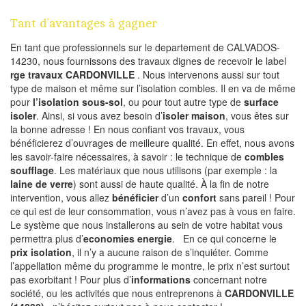
Tant d’avantages à gagner
En tant que professionnels sur le departement de CALVADOS-
14230, nous fournissons des travaux dignes de recevoir le label
rge travaux CARDONVILLE
. Nous intervenons aussi sur tout
type de maison et même sur l’isolation combles. Il en va de même
pour
l’isolation sous-sol
, ou pour tout autre type de
surface
isoler
. Ainsi, si vous avez besoin d’
isoler maison
, vous êtes sur
la bonne adresse ! En nous confiant vos travaux, vous
bénéficierez d’ouvrages de meilleure qualité. En effet, nous avons
les savoir-faire nécessaires, à savoir : le technique de
combles
soufflage
. Les matériaux que nous utilisons (par exemple : la
laine de verre
) sont aussi de haute qualité. À la fin de notre
intervention, vous allez
bénéficier
d’un
confort
sans pareil ! Pour
ce qui est de leur consommation, vous n’avez pas à vous en faire.
Le système que nous installerons au sein de votre habitat vous
permettra plus d’
economies energie
. En ce qui concerne le
prix isolation
, il n’y a aucune raison de s’inquiéter. Comme
l’appellation même du programme le montre, le prix n’est surtout
pas exorbitant ! Pour plus d’
informations
concernant notre
société, ou les activités que nous entreprenons à
CARDONVILLE