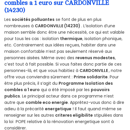
combles a 1 euro sur CARDONVILLE
(14230)
Les
sociétés polluantes
se font de plus en plus
nombreuses à
CARDONVILLE (14230)
. L’isolation d’une
maison semble donc être une nécessité, ce qui est valable
pour tous les cas : isolation
thermique
, isolation phonique,
etc. Contrairement aux idées reçues, habiter dans une
maison confortable n’est pas seulement réservé aux
personnes aisées. Même avec des
revenus modestes
,
c’est tout à fait possible. Si vous faites donc partie de ces
personnes-là, et que vous habitiez à
CARDONVILLE
, notre
offre vous conviendra sûrement :
Prime solidarite
. Pour
être plus précis, il s’agit du
Programme Isolation des
combles a 1 euro
qui a été imposé par les
pouvoirs
publics
. Le principal acteur dans ce programme n’est
autre que
comble eco energie
. Apprêtez-vous donc à dire
adieu à la précarité
energetique
! Il faut quand même se
renseigner sur les autres
criteres eligibilite
stipulées dans
la loi POPE relative à la rénovation energetique sont à
considérer.