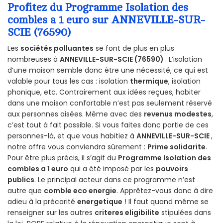
Profitez du Programme Isolation des
combles a 1 euro sur ANNEVILLE-SUR-
SCIE (76590)
Les
sociétés polluantes
se font de plus en plus
nombreuses à
ANNEVILLE-SUR-SCIE (76590)
. L’isolation
d’une maison semble donc être une nécessité, ce qui est
valable pour tous les cas : isolation
thermique
, isolation
phonique, etc. Contrairement aux idées reçues, habiter
dans une maison confortable n’est pas seulement réservé
aux personnes aisées. Même avec des
revenus modestes
,
c’est tout à fait possible. Si vous faites donc partie de ces
personnes-là, et que vous habitiez à
ANNEVILLE-SUR-SCIE
,
notre offre vous conviendra sûrement :
Prime solidarite
.
Pour être plus précis, il s’agit du
Programme Isolation des
combles a 1 euro
qui a été imposé par les
pouvoirs
publics
. Le principal acteur dans ce programme n’est
autre que
comble eco energie
. Apprêtez-vous donc à dire
adieu à la précarité
energetique
! Il faut quand même se
renseigner sur les autres
criteres eligibilite
stipulées dans