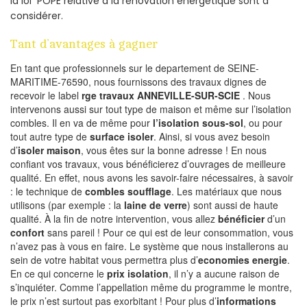
la loi POPE relative à la rénovation energetique sont à
considérer.
Tant d’avantages à gagner
En tant que professionnels sur le departement de SEINE-
MARITIME-76590, nous fournissons des travaux dignes de
recevoir le label
rge travaux ANNEVILLE-SUR-SCIE
. Nous
intervenons aussi sur tout type de maison et même sur l’isolation
combles. Il en va de même pour
l’isolation sous-sol
, ou pour
tout autre type de
surface isoler
. Ainsi, si vous avez besoin
d’
isoler maison
, vous êtes sur la bonne adresse ! En nous
confiant vos travaux, vous bénéficierez d’ouvrages de meilleure
qualité. En effet, nous avons les savoir-faire nécessaires, à savoir
: le technique de
combles soufflage
. Les matériaux que nous
utilisons (par exemple : la
laine de verre
) sont aussi de haute
qualité. À la fin de notre intervention, vous allez
bénéficier
d’un
confort
sans pareil ! Pour ce qui est de leur consommation, vous
n’avez pas à vous en faire. Le système que nous installerons au
sein de votre habitat vous permettra plus d’
economies energie
.
En ce qui concerne le
prix isolation
, il n’y a aucune raison de
s’inquiéter. Comme l’appellation même du programme le montre,
le prix n’est surtout pas exorbitant ! Pour plus d’
informations