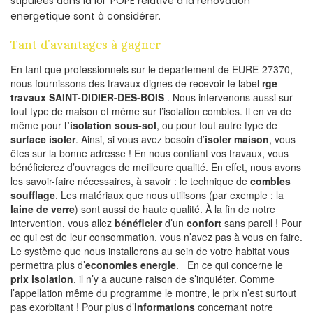
stipulées dans la loi POPE relative à la rénovation
energetique sont à considérer.
Tant d’avantages à gagner
En tant que professionnels sur le departement de EURE-27370,
nous fournissons des travaux dignes de recevoir le label
rge
travaux SAINT-DIDIER-DES-BOIS
. Nous intervenons aussi sur
tout type de maison et même sur l’isolation combles. Il en va de
même pour
l’isolation sous-sol
, ou pour tout autre type de
surface isoler
. Ainsi, si vous avez besoin d’
isoler maison
, vous
êtes sur la bonne adresse ! En nous confiant vos travaux, vous
bénéficierez d’ouvrages de meilleure qualité. En effet, nous avons
les savoir-faire nécessaires, à savoir : le technique de
combles
soufflage
. Les matériaux que nous utilisons (par exemple : la
laine de verre
) sont aussi de haute qualité. À la fin de notre
intervention, vous allez
bénéficier
d’un
confort
sans pareil ! Pour
ce qui est de leur consommation, vous n’avez pas à vous en faire.
Le système que nous installerons au sein de votre habitat vous
permettra plus d’
economies energie
. En ce qui concerne le
prix isolation
, il n’y a aucune raison de s’inquiéter. Comme
l’appellation même du programme le montre, le prix n’est surtout
pas exorbitant ! Pour plus d’
informations
concernant notre