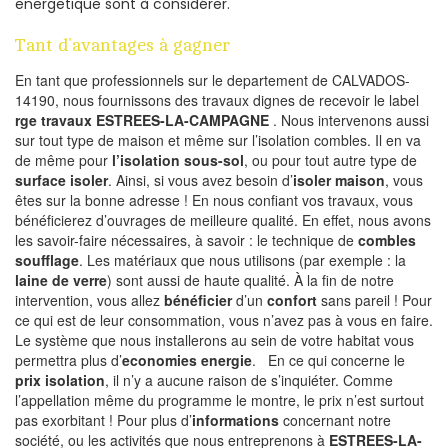
energetique sont à considérer.
Tant d’avantages à gagner
En tant que professionnels sur le departement de CALVADOS-
14190, nous fournissons des travaux dignes de recevoir le label
rge travaux ESTREES-LA-CAMPAGNE
. Nous intervenons aussi
sur tout type de maison et même sur l’isolation combles. Il en va
de même pour
l’isolation sous-sol
, ou pour tout autre type de
surface isoler
. Ainsi, si vous avez besoin d’
isoler maison
, vous
êtes sur la bonne adresse ! En nous confiant vos travaux, vous
bénéficierez d’ouvrages de meilleure qualité. En effet, nous avons
les savoir-faire nécessaires, à savoir : le technique de
combles
soufflage
. Les matériaux que nous utilisons (par exemple : la
laine de verre
) sont aussi de haute qualité. À la fin de notre
intervention, vous allez
bénéficier
d’un
confort
sans pareil ! Pour
ce qui est de leur consommation, vous n’avez pas à vous en faire.
Le système que nous installerons au sein de votre habitat vous
permettra plus d’
economies energie
. En ce qui concerne le
prix isolation
, il n’y a aucune raison de s’inquiéter. Comme
l’appellation même du programme le montre, le prix n’est surtout
pas exorbitant ! Pour plus d’
informations
concernant notre
société, ou les activités que nous entreprenons à
ESTREES-LA-