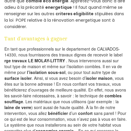
autre que
comble eco energie
. Apprêtez-vous donc à dire
adieu à la précarité
energetique
! Il faut quand même se
renseigner sur les autres
criteres eligibilite
stipulées dans
la loi POPE relative à la rénovation energetique sont à
considérer.
Tant d’avantages à gagner
En tant que professionnels sur le departement de CALVADOS-
14330, nous fournissons des travaux dignes de recevoir le label
rge travaux LE MOLAY-LITTRY
. Nous intervenons aussi sur
tout type de maison et même sur l’isolation combles. Il en va de
même pour
l’isolation sous-sol
, ou pour tout autre type de
surface isoler
. Ainsi, si vous avez besoin d’
isoler maison
, vous
êtes sur la bonne adresse ! En nous confiant vos travaux, vous
bénéficierez d’ouvrages de meilleure qualité. En effet, nous avons
les savoir-faire nécessaires, à savoir : le technique de
combles
soufflage
. Les matériaux que nous utilisons (par exemple : la
laine de verre
) sont aussi de haute qualité. À la fin de notre
intervention, vous allez
bénéficier
d’un
confort
sans pareil ! Pour
ce qui est de leur consommation, vous n’avez pas à vous en faire.
Le système que nous installerons au sein de votre habitat vous
permettra plus d’
economies energie
. En ce qui concerne le