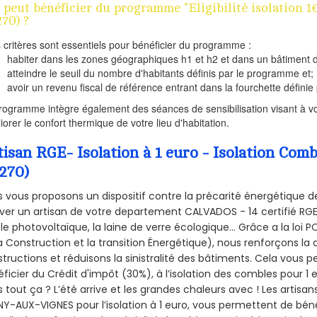
 peut bénéficier du programme "Eligibilité isolation
270) ?
s critères sont essentiels pour bénéficier du programme :
habiter dans les zones géographiques h1 et h2 et dans un bâtiment d
atteindre le seuil du nombre d'habitants définis par le programme et;
avoir un revenu fiscal de référence entrant dans la fourchette définie p
rogramme intègre également des séances de sensibilisation visant à vo
iorer le confort thermique de votre lieu d'habitation.
tisan RGE- Isolation à 1 euro - Isolation C
4270)
 vous proposons un dispositif contre la précarité énergétique de
ver un artisan de votre departement CALVADOS - 14 certifié RGE 
le photovoltaïque, la laine de verre écologique... Grâce a la loi
a Construction et la
transition Énergétique), nous renforçons la 
tructions et réduisons la sinistralité des bâtiments. Cela vous 
ficier du Crédit d'impôt (30%), à l’isolation des combles pour 1 eu
 tout ça ? L’été arrive et les grandes chaleurs avec ! Les artisans
Y-AUX-VIGNES pour l’isolation à 1 euro, vous permettent de béné