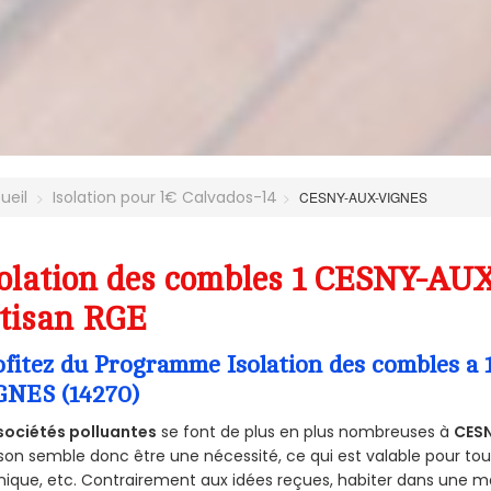
ueil
Isolation pour 1€ Calvados-14
CESNY-AUX-VIGNES
olation des combles 1 CESNY-AU
tisan RGE
ofitez du Programme Isolation des combles a
GNES (14270)
sociétés polluantes
se font de plus en plus nombreuses à
CES
on semble donc être une nécessité, ce qui est valable pour tous 
ique, etc. Contrairement aux idées reçues, habiter dans une m