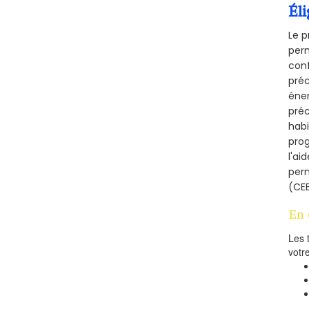
Éli
Le p
perm
conf
préc
éner
préc
habi
prog
l'ai
per
(CEE
En 
Les 
votr