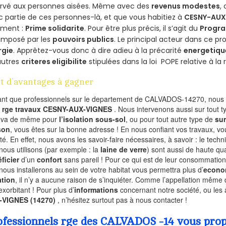
ervé aux personnes aisées. Même avec des
revenus modestes
,
 partie de ces personnes-là, et que vous habitiez à
CESNY-AUX
ement :
Prime solidarite
. Pour être plus précis, il s’agit du
Progra
imposé par les
pouvoirs publics
. Le principal acteur dans ce 
rgie
. Apprêtez-vous donc à dire adieu à la précarité
energetiqu
autres
criteres eligibilite
stipulées dans la loi POPE relative à l
t d’avantages à gagner
ant que professionnels sur le departement de CALVADOS-14270, nous f
l
rge travaux CESNY-AUX-VIGNES
. Nous intervenons aussi sur tout 
n va de même pour
l’isolation sous-sol
, ou pour tout autre type de
sur
son
, vous êtes sur la bonne adresse ! En nous confiant vos travaux, v
ité. En effet, nous avons les savoir-faire nécessaires, à savoir : le tech
nous utilisons (par exemple : la
laine de verre
) sont aussi de haute qual
ficier
d’un
confort
sans pareil ! Pour ce qui est de leur consommation
nous installerons au sein de votre habitat vous permettra plus d’
econo
ation
, il n’y a aucune raison de s’inquiéter. Comme l’appellation même 
exorbitant ! Pour plus d’
informations
concernant notre société, ou les
-VIGNES (14270)
, n’hésitez surtout pas à nous contacter !
ofessionnels rge des CALVADOS -14 vous propo