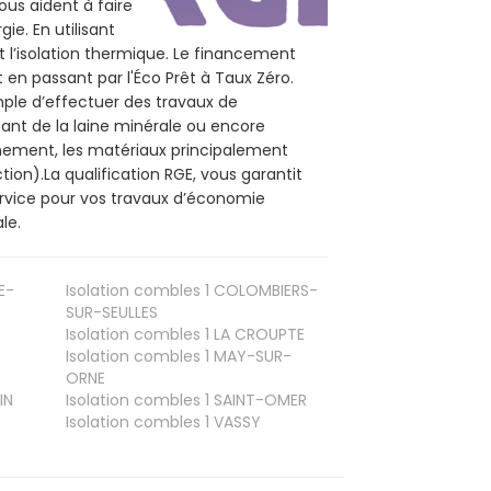
ous aident à faire
ie. En utilisant
t l’isolation thermique. Le financement
 en passant par l'Éco Prêt à Taux Zéro.
mple d’effectuer des travaux de
sant de la laine minérale ou encore
onnement, les matériaux principalement
tion).La qualification RGE, vous garantit
ervice pour vos travaux d’économie
le.
E-
Isolation combles 1
COLOMBIERS-
SUR-SEULLES
Isolation combles 1
LA CROUPTE
Isolation combles 1
MAY-SUR-
ORNE
IN
Isolation combles 1
SAINT-OMER
Isolation combles 1
VASSY