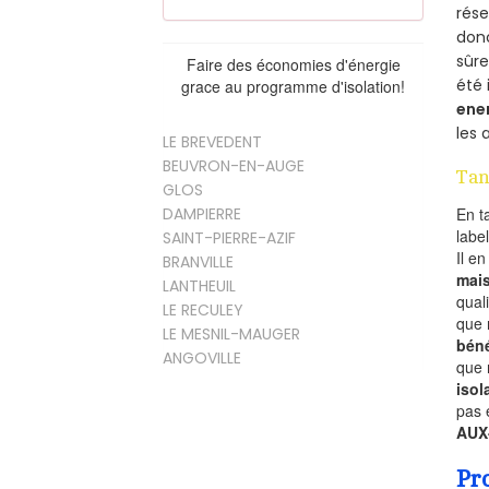
rés
donc
sûr
Faire des économies d'énergie
été 
grace au programme d'isolation!
ene
les 
LE BREVEDENT
BEUVRON-EN-AUGE
Tan
GLOS
DAMPIERRE
En t
labe
SAINT-PIERRE-AZIF
Il e
BRANVILLE
mai
LANTHEUIL
qual
LE RECULEY
que 
LE MESNIL-MAUGER
béné
ANGOVILLE
que 
isol
pas 
AUX
Pr