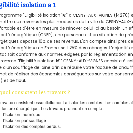
gibilité isolation a 1
rogramme "Eligibilité isolation 1€" a CESNY-AUX-VIGNES (14270)
ettre aux revenus les plus modestes de la ville de CESNY-AUX-V
ortable et d'être en mesure de rénover celui-ci au besoin. En eff
arité énergétique (ONEP), une personne est en situation de pré
gétiques dépasse 10% de ses revenus. L'on compte ainsi près de 
arité énergétique en France, soit 25% des ménages.
L'objectif 
tat soit conforme aux normes exigées par la réglementation en 
ramme "Éligibilité isolation 1€" CESNY-AUX-VIGNES consiste à iso
de d'un soufflage de laine afin de réduire votre facture de chauf
met de réaliser des économies conséquentes sur votre consom
) et de fioul.
quoi consistent les travaux ?
travaux consistent essentiellement à isoler les combles. Les combles 
e facture énergétique. Les travaux prennent en compte :
l'isolation thermique
l'isolation par soufflage
l'isolation des comptes perdus.