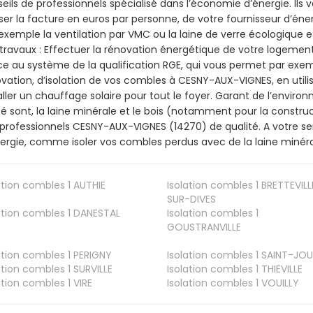
eils de professionnels spécialisé dans l’économie d’énergie. Ils v
ser la facture en euros par personne, de votre fournisseur d’énerg
exemple la ventilation par VMC ou la laine de verre écologique e
travaux : Effectuer la rénovation énergétique de votre logement
e au système de la qualification RGE, qui vous permet par exe
vation, d’isolation de vos combles à CESNY-AUX-VIGNES, en utili
aller un chauffage solaire pour tout le foyer. Garant de l’envir
isé sont, la laine minérale et le bois (notamment pour la construc
professionnels CESNY-AUX-VIGNES (14270) de qualité. A votre s
ergie, comme isoler vos combles perdus avec de la laine minéra
ation combles 1
AUTHIE
Isolation combles 1
BRETTEVILL
SUR-DIVES
ation combles 1
DANESTAL
Isolation combles 1
GOUSTRANVILLE
ation combles 1
PERIGNY
Isolation combles 1
SAINT-JOU
ation combles 1
SURVILLE
Isolation combles 1
THIEVILLE
ation combles 1
VIRE
Isolation combles 1
VOUILLY