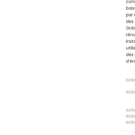
cons
bais
par 
des 
Grâc
réno
inst
util
des 
d’én
Isol
Isol
Isol
Isol
Isol