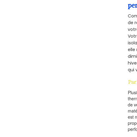
pe
Comm
de r
votr
Vot
isol
elle
dimi
hive
qui 
Par
Plus
ther
de v
maté
est 
prop
perf