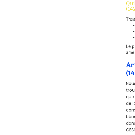
Qui
(14
Troi
Le p
amél
Ar
(1
Nous
trou
que 
de l
cons
béné
dans
CESN