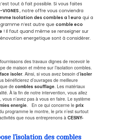
 c’est tout à fait possible. Si vous faites
-VIGNES
, notre offre vous conviendra
mme Isolation des combles a 1 euro
qui a
programme n’est autre que
comble eco
e
! Il faut quand même se renseigner sur
a rénovation energetique sont à considérer.
ournissons des travaux dignes de recevoir le
type de maison et même sur l’isolation combles.
face isoler
. Ainsi, si vous avez besoin d’
isoler
ous bénéficierez d’ouvrages de meilleure
nique de
combles soufflage
. Les matériaux
ité. À la fin de notre intervention, vous allez
, vous n’avez pas à vous en faire. Le système
mies energie
. En ce qui concerne le
prix
du programme le montre, le prix n’est surtout
 activités que nous entreprenons à
CESNY-
se l’isolation des combles