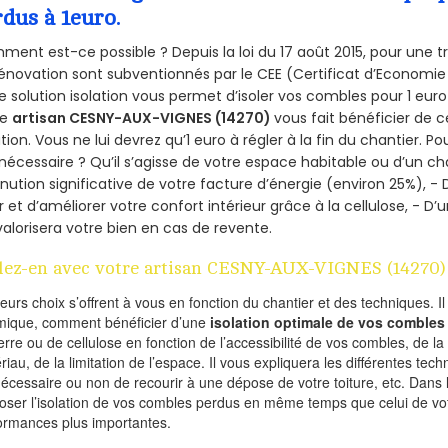
rdus à 1euro.
ent est-ce possible ? Depuis la loi du 17 août 2015, pour une tr
énovation sont subventionnés par le CEE (Certificat d’Economie
e solution isolation vous permet d’isoler vos combles pour 1 e
re
artisan CESNY-AUX-VIGNES (14270)
vous fait bénéficier de c
ation. Vous ne lui devrez qu’1 euro à régler à la fin du chantier. Po
 nécessaire ? Qu’il s’agisse de votre espace habitable ou d’un ch
nution significative de votre facture d’énergie (environ 25%), - 
r et d’améliorer votre confort intérieur grâce à la cellulose, -
valorisera votre bien en cas de revente.
lez-en avec votre artisan CESNY-AUX-VIGNES (14270)
ieurs choix s’offrent à vous en fonction du chantier et des techniques. I
mique, comment bénéficier d’une
isolation optimale de vos combles
erre ou de cellulose en fonction de l’accessibilité de vos combles, de l
riau, de la limitation de l’espace. Il vous expliquera les différentes techn
nécessaire ou non de recourir à une dépose de votre toiture, etc. Dans 
oser l’isolation de vos combles perdus en même temps que celui de vot
ormances plus importantes.