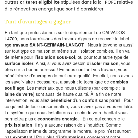
autres
criteres eligibilite
stipulées dans la loi POPE relative
à la rénovation energetique sont à considérer.
Tant d’avantages à gagner
En tant que professionnels sur le departement de CALVADOS-
14700, nous fournissons des travaux dignes de recevoir le label
rge travaux SAINT-GERMAIN-LANGOT
. Nous intervenons aussi
sur tout type de maison et même sur l’isolation combles. Il en va
de même pour
l’isolation sous-sol
, ou pour tout autre type de
surface isoler
. Ainsi, si vous avez besoin d’
isoler maison
, vous
êtes sur la bonne adresse ! En nous confiant vos travaux, vous
bénéficierez d’ouvrages de meilleure qualité. En effet, nous avons
les savoir-faire nécessaires, à savoir : le technique de
combles
soufflage
. Les matériaux que nous utilisons (par exemple : la
laine de verre
) sont aussi de haute qualité. À la fin de notre
intervention, vous allez
bénéficier
d’un
confort
sans pareil ! Pour
ce qui est de leur consommation, vous n’avez pas à vous en faire.
Le système que nous installerons au sein de votre habitat vous
permettra plus d’
economies energie
. En ce qui concerne le
prix isolation
, il n’y a aucune raison de s’inquiéter. Comme
l’appellation même du programme le montre, le prix n’est surtout
pas exorbitant ! Pour plus d’
informations
concernant notre