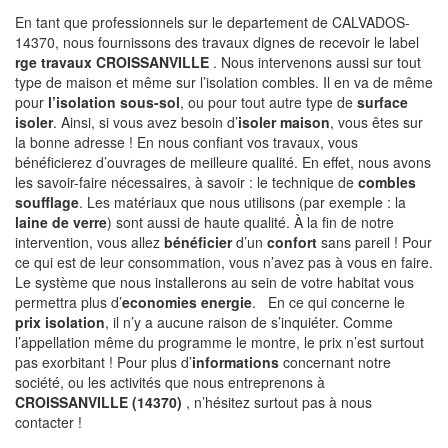
En tant que professionnels sur le departement de CALVADOS-
14370, nous fournissons des travaux dignes de recevoir le label
rge travaux CROISSANVILLE
. Nous intervenons aussi sur tout
type de maison et même sur l’isolation combles. Il en va de même
pour
l’isolation sous-sol
, ou pour tout autre type de
surface
isoler
. Ainsi, si vous avez besoin d’
isoler maison
, vous êtes sur
la bonne adresse ! En nous confiant vos travaux, vous
bénéficierez d’ouvrages de meilleure qualité. En effet, nous avons
les savoir-faire nécessaires, à savoir : le technique de
combles
soufflage
. Les matériaux que nous utilisons (par exemple : la
laine de verre
) sont aussi de haute qualité. À la fin de notre
intervention, vous allez
bénéficier
d’un
confort
sans pareil ! Pour
ce qui est de leur consommation, vous n’avez pas à vous en faire.
Le système que nous installerons au sein de votre habitat vous
permettra plus d’
economies energie
. En ce qui concerne le
prix isolation
, il n’y a aucune raison de s’inquiéter. Comme
l’appellation même du programme le montre, le prix n’est surtout
pas exorbitant ! Pour plus d’
informations
concernant notre
société, ou les activités que nous entreprenons à
CROISSANVILLE (14370)
, n’hésitez surtout pas à nous
contacter !