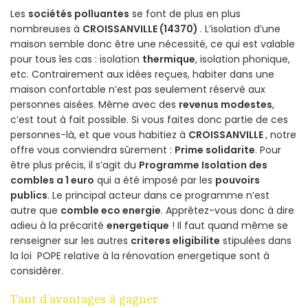
Les
sociétés polluantes
se font de plus en plus
nombreuses à
CROISSANVILLE (14370)
. L’isolation d’une
maison semble donc être une nécessité, ce qui est valable
pour tous les cas : isolation
thermique
, isolation phonique,
etc. Contrairement aux idées reçues, habiter dans une
maison confortable n’est pas seulement réservé aux
personnes aisées. Même avec des
revenus modestes
,
c’est tout à fait possible. Si vous faites donc partie de ces
personnes-là, et que vous habitiez à
CROISSANVILLE
, notre
offre vous conviendra sûrement :
Prime solidarite
. Pour
être plus précis, il s’agit du
Programme Isolation des
combles a 1 euro
qui a été imposé par les
pouvoirs
publics
. Le principal acteur dans ce programme n’est
autre que
comble eco energie
. Apprêtez-vous donc à dire
adieu à la précarité
energetique
! Il faut quand même se
renseigner sur les autres
criteres eligibilite
stipulées dans
la loi POPE relative à la rénovation energetique sont à
considérer.
Tant d’avantages à gagner