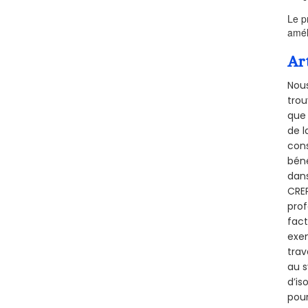
Le p
amél
Ar
Nous
trou
que 
de l
cons
béné
dans
CREP
prof
fact
exem
trav
au s
d’is
pour