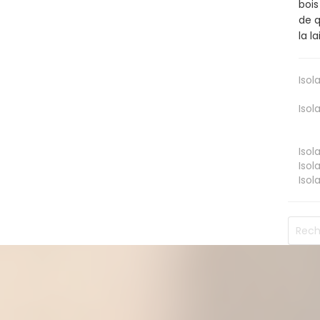
bois
de q
la l
Isol
Isol
Isol
Isol
Isol