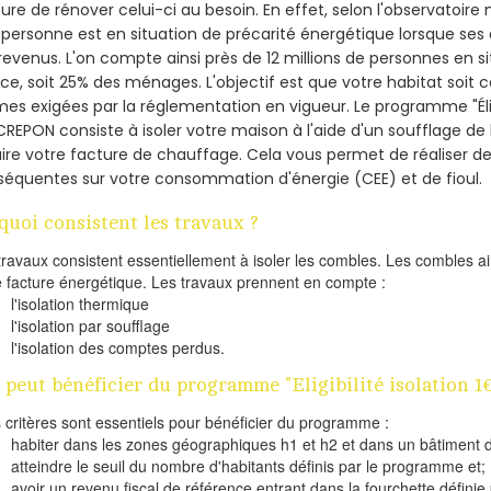
re de rénover celui-ci au besoin. En effet, selon l'observatoire
personne est en situation de précarité énergétique lorsque se
revenus. L'on compte ainsi près de 12 millions de personnes en s
nce, soit 25% des ménages.
L'objectif est que votre habitat soit
es exigées par la réglementation en vigueur. Le programme "Éligi
CREPON consiste à isoler votre maison à l'aide d'un soufflage de 
ire votre facture de chauffage. Cela vous permet de réaliser 
équentes sur votre consommation d'énergie (CEE) et de fioul.
quoi consistent les travaux ?
travaux consistent essentiellement à isoler les combles. Les combles 
e facture énergétique. Les travaux prennent en compte :
l'isolation thermique
l'isolation par soufflage
l'isolation des comptes perdus.
 peut bénéficier du programme "Eligibilité isolation 1
s critères sont essentiels pour bénéficier du programme :
habiter dans les zones géographiques h1 et h2 et dans un bâtiment d
atteindre le seuil du nombre d'habitants définis par le programme et;
avoir un revenu fiscal de référence entrant dans la fourchette définie p