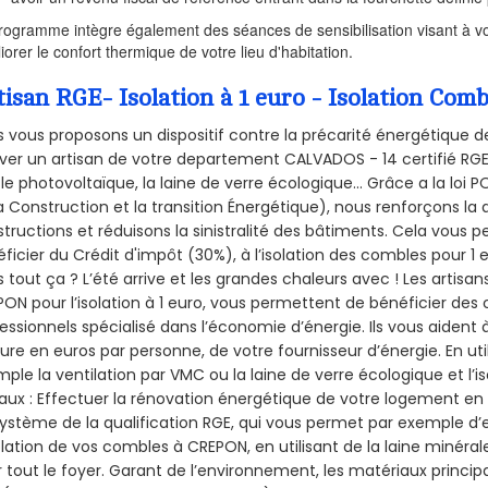
rogramme intègre également des séances de sensibilisation visant à vo
iorer le confort thermique de votre lieu d'habitation.
tisan RGE- Isolation à 1 euro - Isolation Co
 vous proposons un dispositif contre la précarité énergétique de
ver un artisan de votre departement CALVADOS - 14 certifié RGE 
le photovoltaïque, la laine de verre écologique... Grâce a la loi
a Construction et la
transition Énergétique), nous renforçons la 
tructions et réduisons la sinistralité des bâtiments. Cela vous 
ficier du Crédit d'impôt (30%), à l’isolation des combles pour 1 eu
 tout ça ? L’été arrive et les grandes chaleurs avec ! Les artisans
ON pour l’isolation à 1 euro, vous permettent de bénéficier des 
essionnels spécialisé dans l’économie d’énergie. Ils vous aident à
ure en euros par personne, de votre fournisseur d’énergie. En uti
ple la ventilation par VMC ou la laine de verre écologique et l’
aux : Effectuer la rénovation énergétique de votre logement en 
ystème de la qualification RGE, qui vous permet par exemple d’
olation de vos combles à CREPON, en utilisant de la laine minéral
 tout le foyer. Garant de l’environnement, les matériaux principal