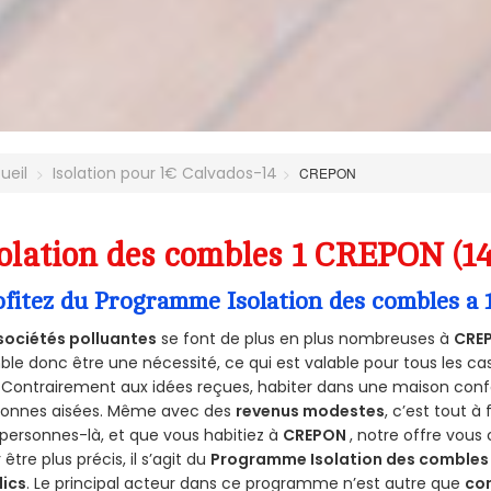
ueil
Isolation pour 1€ Calvados-14
CREPON
olation des combles 1 CREPON (1
ofitez du Programme Isolation des combles a
sociétés polluantes
se font de plus en plus nombreuses à
CRE
le donc être une nécessité, ce qui est valable pour tous les cas
 Contrairement aux idées reçues, habiter dans une maison conf
sonnes aisées. Même avec des
revenus modestes
, c’est tout à
personnes-là, et que vous habitiez à
CREPON
, notre offre vou
 être plus précis, il s’agit du
Programme Isolation des combles 
lics
. Le principal acteur dans ce programme n’est autre que
co