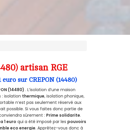
4480) artisan RGE
 1 euro sur CREPON (14480)
PON (14480)
. L’isolation d’une maison
 : isolation
thermique
, isolation phonique,
ortable n’est pas seulement réservé aux
 fait possible. Si vous faites donc partie de
s conviendra sûrement :
Prime solidarite
.
a 1 euro
qui a été imposé par les
pouvoirs
mble eco energie
. Apprêtez-vous donc à