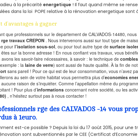
 adieu à la précarité
energetique
! Il faut quand même se rensei
ulées dans la loi POPE relative à la rénovation energetique sont 
t d’avantages à gagner
ant que professionnels sur le departement de CALVADOS-14480, nous f
l
rge travaux CREPON
. Nous intervenons aussi sur tout type de maiso
e pour
l’isolation sous-sol
, ou pour tout autre type de
surface isole
 êtes sur la bonne adresse ! En nous confiant vos travaux, vous bénéfic
 avons les savoir-faire nécessaires, à savoir : le technique de
combles
 exemple : la
laine de verre
) sont aussi de haute qualité. À la fin de no
ort
sans pareil ! Pour ce qui est de leur consommation, vous n’avez p
allerons au sein de votre habitat vous permettra plus d’
economies ener
a aucune raison de s’inquiéter. Comme l’appellation même du programme 
bitant ! Pour plus d’
informations
concernant notre société, ou les act
480)
, n’hésitez surtout pas à nous contacter !
ofessionnels rge des CALVADOS -14 vous propo
rdus à 1euro.
ent est-ce possible ? Depuis la loi du 17 août 2015, pour une tr
énovation sont subventionnés par le CEE (Certificat d’Economie