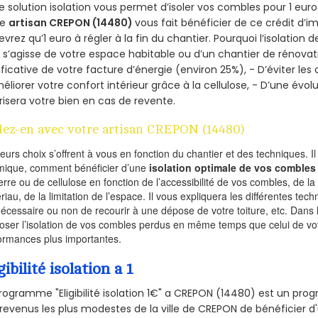
e solution isolation vous permet d’isoler vos combles pour 1 e
re
artisan CREPON (14480)
vous fait bénéficier de ce crédit d’i
devrez qu’1 euro à régler à la fin du chantier. Pourquoi l’isolation 
l s’agisse de votre espace habitable ou d’un chantier de rénovati
ificative de votre facture d’énergie (environ 25%), - D’éviter le
éliorer votre confort intérieur grâce à la cellulose, - D’une év
risera votre bien en cas de revente.
lez-en avec votre artisan CREPON (14480)
ieurs choix s’offrent à vous en fonction du chantier et des techniques. I
mique, comment bénéficier d’une
isolation optimale de vos combles
erre ou de cellulose en fonction de l’accessibilité de vos combles, de l
riau, de la limitation de l’espace. Il vous expliquera les différentes techn
nécessaire ou non de recourir à une dépose de votre toiture, etc. Dans 
oser l’isolation de vos combles perdus en même temps que celui de vot
ormances plus importantes.
gibilité isolation a 1
rogramme "Eligibilité isolation 1€" a CREPON (14480) est un pr
revenus les plus modestes de la ville de CREPON de bénéficier d'