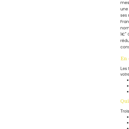
mesu
une 
ses 
Fra
norm
1€" 
rédu
cons
En 
Les 
votr
Qui
Troi