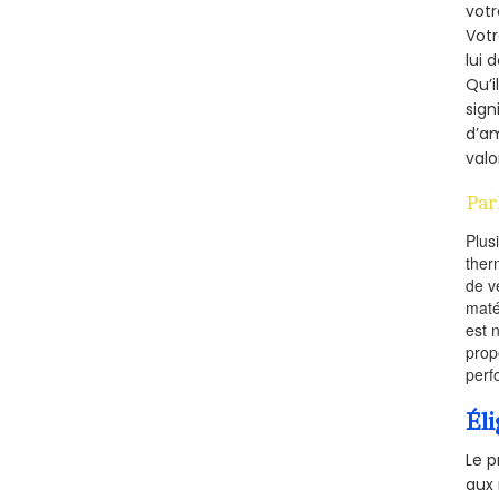
votr
Vot
lui 
Qu’i
sign
d’am
valo
Par
Plus
ther
de v
maté
est 
prop
perf
Éli
Le p
aux 