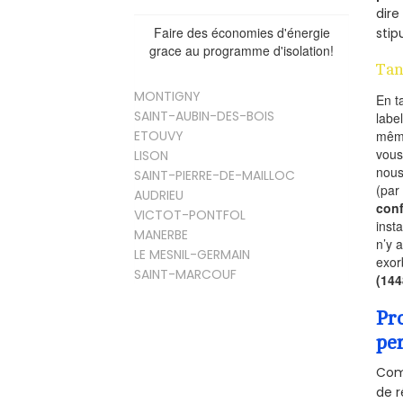
dire
Faire des économies d'énergie
stip
grace au programme d'isolation!
Tan
MONTIGNY
En t
SAINT-AUBIN-DES-BOIS
labe
mêm
ETOUVY
vous
LISON
nous
SAINT-PIERRE-DE-MAILLOC
(par
AUDRIEU
conf
VICTOT-PONTFOL
inst
MANERBE
n’y 
LE MESNIL-GERMAIN
exor
SAINT-MARCOUF
(14
Pr
pe
Comm
de r