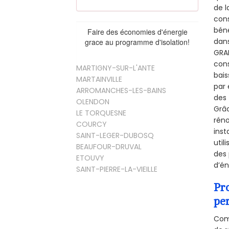
de l
cons
béné
Faire des économies d'énergie
dans
grace au programme d'isolation!
GRAN
cons
MARTIGNY-SUR-L'ANTE
bais
MARTAINVILLE
par 
ARROMANCHES-LES-BAINS
des 
OLENDON
Grâc
LE TORQUESNE
réno
COURCY
inst
SAINT-LEGER-DUBOSQ
util
BEAUFOUR-DRUVAL
des 
ETOUVY
d’én
SAINT-PIERRE-LA-VIEILLE
Pr
pe
Comm