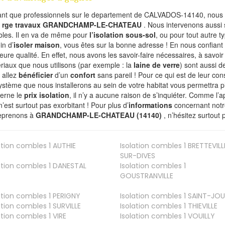
ant que professionnels sur le departement de CALVADOS-14140, nous f
l
rge travaux GRANDCHAMP-LE-CHATEAU
. Nous intervenons aussi 
les. Il en va de même pour
l’isolation sous-sol
, ou pour tout autre 
in d’
isoler maison
, vous êtes sur la bonne adresse ! En nous confiant
leure qualité. En effet, nous avons les savoir-faire nécessaires, à savoir
riaux que nous utilisons (par exemple : la
laine de verre
) sont aussi de
 allez
bénéficier
d’un
confort
sans pareil ! Pour ce qui est de leur co
ystème que nous installerons au sein de votre habitat vous permettra p
erne le
prix isolation
, il n’y a aucune raison de s’inquiéter. Comme l
n’est surtout pas exorbitant ! Pour plus d’
informations
concernant notre
eprenons à
GRANDCHAMP-LE-CHATEAU (14140)
, n’hésitez surtout
ation combles 1
AUTHIE
Isolation combles 1
BRETTEVILL
SUR-DIVES
ation combles 1
DANESTAL
Isolation combles 1
GOUSTRANVILLE
ation combles 1
PERIGNY
Isolation combles 1
SAINT-JOU
ation combles 1
SURVILLE
Isolation combles 1
THIEVILLE
ation combles 1
VIRE
Isolation combles 1
VOUILLY