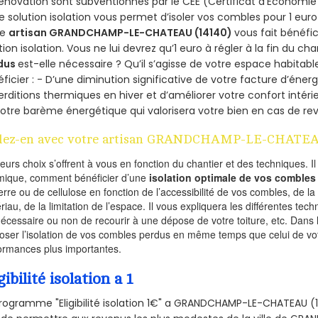
énovation sont subventionnés par le CEE (Certificat d’Economie
e solution isolation vous permet d’isoler vos combles pour 1 e
re
artisan GRANDCHAMP-LE-CHATEAU (14140)
vous fait bénéfic
tion isolation. Vous ne lui devrez qu’1 euro à régler à la fin du cha
dus
est-elle nécessaire ? Qu’il s’agisse de votre espace habitabl
ficier : - D’une diminution significative de votre facture d’énergi
rditions thermiques en hiver et d’améliorer votre confort intérie
otre barème énergétique qui valorisera votre bien en cas de re
lez-en avec votre artisan GRANDCHAMP-LE-CHATEAU
ieurs choix s’offrent à vous en fonction du chantier et des techniques. I
mique, comment bénéficier d’une
isolation optimale de vos combles
erre ou de cellulose en fonction de l’accessibilité de vos combles, de l
riau, de la limitation de l’espace. Il vous expliquera les différentes techn
nécessaire ou non de recourir à une dépose de votre toiture, etc. Dans 
oser l’isolation de vos combles perdus en même temps que celui de vot
ormances plus importantes.
gibilité isolation a 1
rogramme "Eligibilité isolation 1€" a GRANDCHAMP-LE-CHATEAU 