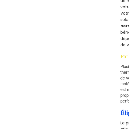
de r
votr
Vot
solu
per
béné
dépe
de v
Par
Plus
ther
de v
maté
est 
prop
perf
Éli
Le p