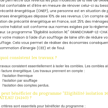
 de permettre aux revenus les plus modestes de la ville de G
tat confortable et d'être en mesure de rénover celui-ci au besoin
récarité énergétique (ONEP), une personne est en situation de 
nses énergétiques dépasse 10% de ses revenus. L'on compte ains
ation de précarité énergétique en France, soit 25% des ménages
votre habitat soit conforme aux normes exigées par la régleme
eur. Le programme "Éligibilité isolation 1€" GRANDCHAMP-LE-CHA
er votre maison à l'aide d'un soufflage de laine afin de réduire v
uffage. Cela vous permet de réaliser des économies conséquent
ommation d'énergie (CEE) et de fioul.
quoi consistent les travaux ?
travaux consistent essentiellement à isoler les combles. Les combles 
e facture énergétique. Les travaux prennent en compte :
l'isolation thermique
l'isolation par soufflage
l'isolation des comptes perdus.
 peut bénéficier du programme "Eligibilité isolatio
TEAU (14140) ?
s critères sont essentiels pour bénéficier du programme :