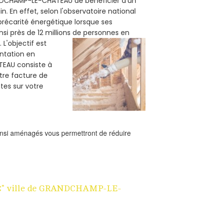
RANDCHAMP-LE-CHATEAU de bénéficier d'un
. En effet, selon l'observatoire national
précarité énergétique lorsque ses
i près de 12 millions de personnes en
.
L'objectif est
ntation en
TEAU consiste à
otre facture de
es sur votre
ainsi aménagés vous permettront de réduire
n 1€" ville de GRANDCHAMP-LE-