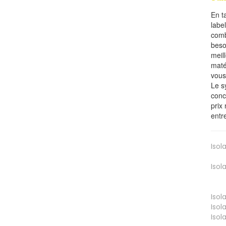
En t
labe
comb
beso
meil
maté
vous
Le s
conc
prix 
entr
Isol
Isol
Isol
Isol
Isol