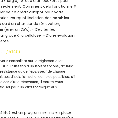
 d’Energie). Grâce à un éco-prêt pour
uro seulement. Comment cela fonctionne ?
ier de ce crédit d’impôt pour votre
ntier. Pourquoi l’isolation des
combles
e ou d’un chantier de rénovation,
e (environ 25%), - D’éviter les
ur grâce à la cellulose, - D’une évolution
vente.
 (14140)
l vous conseillera sur la réglementation
, sur l’utilisation d’un isolant flocons, de laine
a résistance ou de l’épaisseur de chaque
iques d’isolation sol et combles possibles, s’il
le cas d’une rénovation, il pourra vous
re sol pour un effet thermique aux
(14140) est un programme mis en place