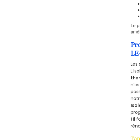
Le p
amél
Pr
LE
Les
L’is
the
n’e
poss
notr
Isol
pro
! Il
réno
Tan