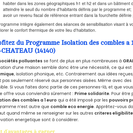
habiter dans les zones géographiques h1 et h2 et dans un bâtiment d
atteindre le seuil du nombre d'habitants définis par le programme et;
avoir un revenu fiscal de référence entrant dans la fourchette définie p
rogramme intègre également des séances de sensibilisation visant à vo
iorer le confort thermique de votre lieu d'habitation.
ofitez du Programme Isolation des combles
-CHATEAU (14140)
sociétés polluantes
se font de plus en plus nombreuses à
GRA
olation d’une maison semble donc être une nécessité, ce qui est v
rmique
, isolation phonique, etc. Contrairement aux idées reçue
st pas seulement réservé aux personnes aisées. Même avec des
ible. Si vous faites donc partie de ces personnes-là, et que vou
e offre vous conviendra sûrement :
Prime solidarite
. Pour être 
ation des combles a 1 euro
qui a été imposé par les
pouvoirs p
gramme n’est autre que
comble eco energie
. Apprêtez-vous do
 faut quand même se renseigner sur les autres
criteres eligibilit
vation energetique sont à considérer.
t d’avantages à gagner