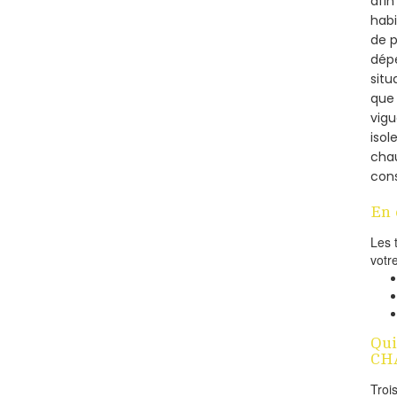
afin
habi
de p
dépe
situ
que 
vigu
isol
cha
cons
En 
Les 
votr
Qui
CHA
Troi