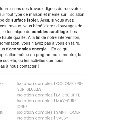
ournissons des travaux dignes de recevoir le
sur tout type de maison et même sur l’isolation
type de
surface isoler
. Ainsi, si vous avez
 vos travaux, vous bénéficierez d’ouvrages de
 : le technique de
combles soufflage
. Les
 haute qualité. À la fin de notre intervention,
nsommation, vous n’avez pas à vous en faire.
lus d’
economies energie
. En ce qui
’appellation même du programme le montre, le
 société, ou les activités que nous
 pas à nous contacter !
E-
Isolation combles 1
COLOMBIERS-
SUR-SEULLES
Isolation combles 1
LA CROUPTE
Isolation combles 1
MAY-SUR-
ORNE
IN
Isolation combles 1
SAINT-OMER
Isolation combles 1
VASSY