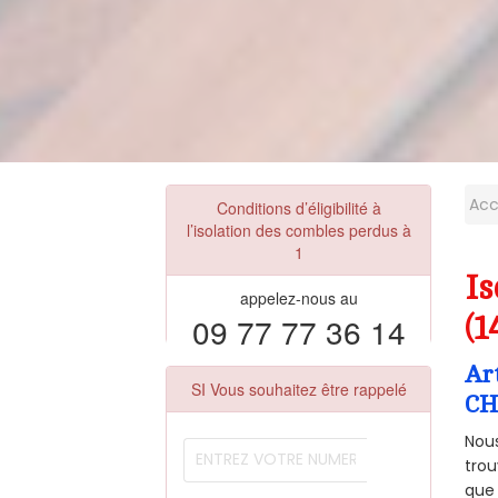
Acc
Conditions d’éligibilité à
l’isolation des combles perdus à
1
I
appelez-nous au
09 77 77 36 14
(1
Ar
SI Vous souhaitez être rappelé
CH
Nous
trou
que 