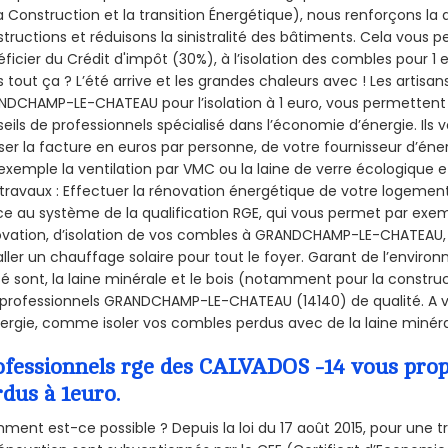
a Construction et la
transition Énergétique), nous renforçons la 
tructions et réduisons la sinistralité des bâtiments. Cela vous 
ficier du Crédit d'impôt (30%), à l’isolation des combles pour 1 eu
 tout ça ? L’été arrive et les grandes chaleurs avec ! Les artisans
DCHAMP-LE-CHATEAU pour l’isolation à 1 euro, vous permettent 
eils de professionnels spécialisé dans l’économie d’énergie. Ils v
ser la facture en euros par personne, de votre fournisseur d’énerg
exemple la ventilation par VMC ou la laine de verre écologique e
travaux : Effectuer la rénovation énergétique de votre logement
e au système de la qualification RGE, qui vous permet par exe
vation, d’isolation de vos combles à GRANDCHAMP-LE-CHATEAU, en
aller un chauffage solaire pour tout le foyer. Garant de l’envir
isé sont, la laine minérale et le bois (notamment pour la construc
professionnels GRANDCHAMP-LE-CHATEAU (14140) de qualité. A v
ergie, comme isoler vos combles perdus avec de la laine minéra
ofessionnels rge des CALVADOS -14 vous propo
rdus à 1euro.
ent est-ce possible ? Depuis la loi du 17 août 2015, pour une tr