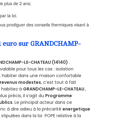
e plus de 2 ans;
ar la loi.
us prodiguer des conseils thermiques visant à
 a 1 euro sur GRANDCHAMP-
NDCHAMP-LE-CHATEAU (14140)
.
alable pour tous les cas : isolation
s, habiter dans une maison confortable
revenus modestes
, c’est tout à fait
s habitiez à
GRANDCHAMP-LE-CHATEAU
,
plus précis, il s’agit du
Programme
ublics
. Le principal acteur dans ce
nc à dire adieu à la précarité
energetique
e
stipulées dans la loi POPE relative à la