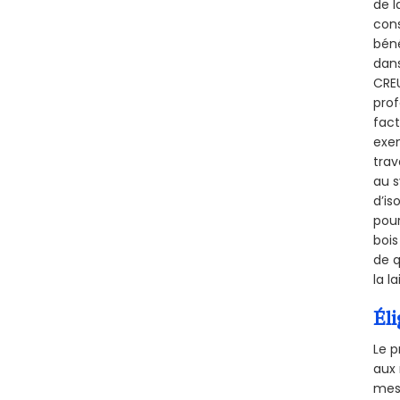
de l
cons
béné
dans
CREU
prof
fact
exem
trav
au s
d’is
pour
bois
de q
la l
Éli
Le p
aux 
mesu