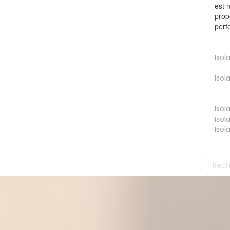
est 
prop
perf
Isol
Isol
Isol
Isol
Isol