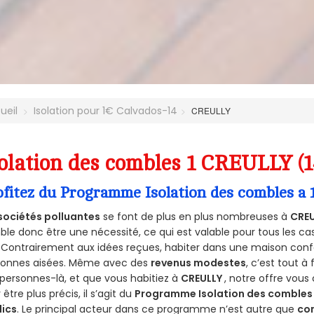
ueil
Isolation pour 1€ Calvados-14
CREULLY
olation des combles 1 CREULLY (
ofitez du Programme Isolation des combles a
sociétés polluantes
se font de plus en plus nombreuses à
CREU
le donc être une nécessité, ce qui est valable pour tous les cas
 Contrairement aux idées reçues, habiter dans une maison conf
sonnes aisées. Même avec des
revenus modestes
, c’est tout à
personnes-là, et que vous habitiez à
CREULLY
, notre offre vou
 être plus précis, il s’agit du
Programme Isolation des combles 
lics
. Le principal acteur dans ce programme n’est autre que
co