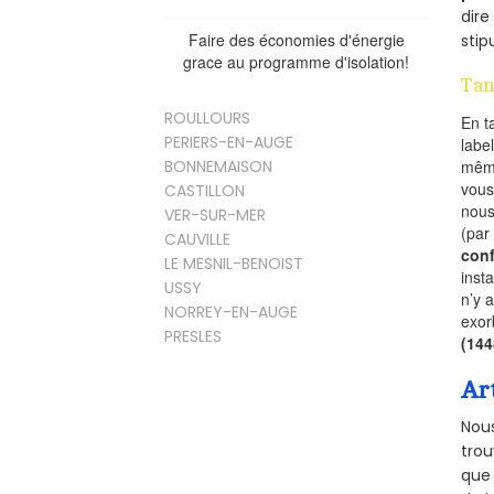
dire
Faire des économies d'énergie
stip
grace au programme d'isolation!
Tan
ROULLOURS
En t
PERIERS-EN-AUGE
labe
mêm
BONNEMAISON
vous
CASTILLON
nous
VER-SUR-MER
(par
CAUVILLE
conf
LE MESNIL-BENOIST
inst
USSY
n’y 
NORREY-EN-AUGE
exor
PRESLES
(14
Ar
Nous
trou
que 