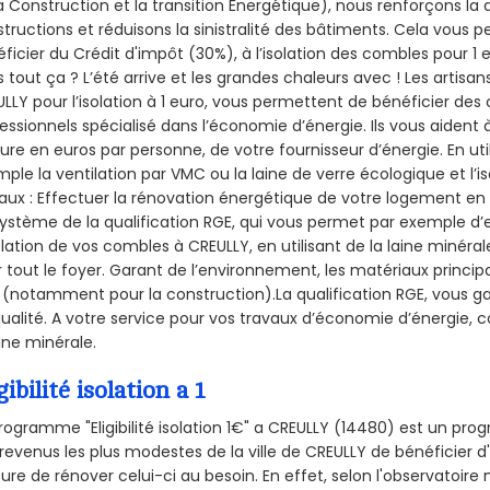
a Construction et la
transition Énergétique), nous renforçons la 
tructions et réduisons la sinistralité des bâtiments. Cela vous 
ficier du Crédit d'impôt (30%), à l’isolation des combles pour 1 eu
 tout ça ? L’été arrive et les grandes chaleurs avec ! Les artisans
LLY pour l’isolation à 1 euro, vous permettent de bénéficier des 
essionnels spécialisé dans l’économie d’énergie. Ils vous aident à
ure en euros par personne, de votre fournisseur d’énergie. En uti
ple la ventilation par VMC ou la laine de verre écologique et l’
aux : Effectuer la rénovation énergétique de votre logement en 
ystème de la qualification RGE, qui vous permet par exemple d’
olation de vos combles à CREULLY, en utilisant de la laine minéra
 tout le foyer. Garant de l’environnement, les matériaux principal
 (notamment pour la construction).La qualification RGE, vous g
ualité. A votre service pour vos travaux d’économie d’énergie
aine minérale.
gibilité isolation a 1
rogramme "Eligibilité isolation 1€" a CREULLY (14480) est un p
revenus les plus modestes de la ville de CREULLY de bénéficier d
re de rénover celui-ci au besoin. En effet, selon l'observatoire