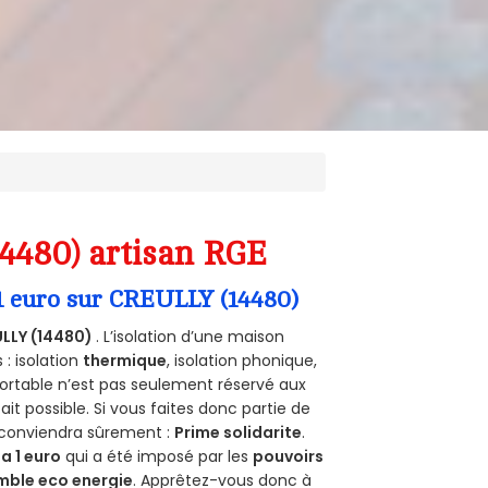
14480) artisan RGE
 1 euro sur CREULLY (14480)
LLY (14480)
. L’isolation d’une maison
 : isolation
thermique
, isolation phonique,
ortable n’est pas seulement réservé aux
 fait possible. Si vous faites donc partie de
s conviendra sûrement :
Prime solidarite
.
a 1 euro
qui a été imposé par les
pouvoirs
mble eco energie
. Apprêtez-vous donc à