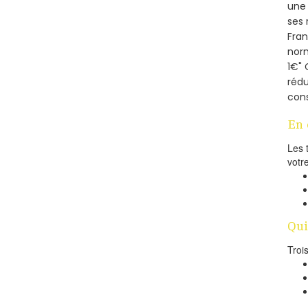
une 
ses 
Fra
norm
1€" 
rédu
cons
En 
Les 
votr
Qui
Troi