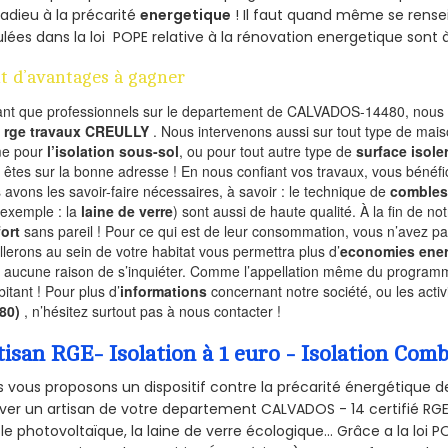
 adieu à la précarité
energetique
! Il faut quand même se rensei
ulées dans la loi POPE relative à la rénovation energetique sont 
t d’avantages à gagner
ant que professionnels sur le departement de CALVADOS-14480, nous f
l
rge travaux CREULLY
. Nous intervenons aussi sur tout type de mais
e pour
l’isolation sous-sol
, ou pour tout autre type de
surface isole
 êtes sur la bonne adresse ! En nous confiant vos travaux, vous bénéfic
 avons les savoir-faire nécessaires, à savoir : le technique de
combles
 exemple : la
laine de verre
) sont aussi de haute qualité. À la fin de no
ort
sans pareil ! Pour ce qui est de leur consommation, vous n’avez p
allerons au sein de votre habitat vous permettra plus d’
economies ener
a aucune raison de s’inquiéter. Comme l’appellation même du programme 
bitant ! Pour plus d’
informations
concernant notre société, ou les act
480)
, n’hésitez surtout pas à nous contacter !
tisan RGE- Isolation à 1 euro - Isolation Co
 vous proposons un dispositif contre la précarité énergétique de
ver un artisan de votre departement CALVADOS - 14 certifié RGE 
le photovoltaïque, la laine de verre écologique... Grâce a la loi