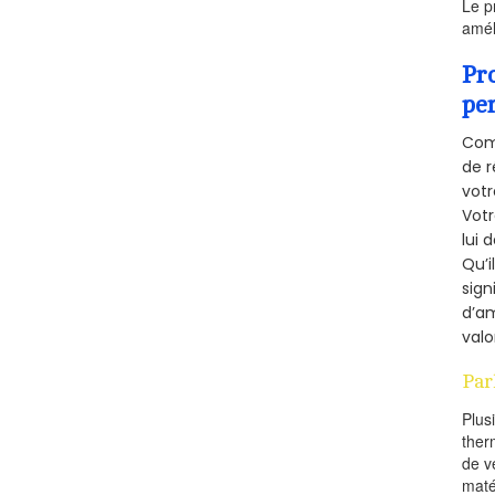
Le p
amél
Pr
pe
Comm
de r
votr
Vot
lui 
Qu’i
sign
d’am
valo
Par
Plus
ther
de v
maté