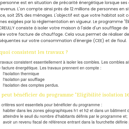
personne est en situation de précarité énergétique lorsque se
revenus. L'on compte ainsi près de 12 millions de personnes en s
nce, soit 25% des ménages.
L'objectif est que votre habitat soit
es exigées par la réglementation en vigueur. Le programme "Éligi
CREULLY consiste à isoler votre maison à l'aide d'un soufflage de 
ire votre facture de chauffage. Cela vous permet de réaliser 
équentes sur votre consommation d'énergie (CEE) et de fioul.
quoi consistent les travaux ?
travaux consistent essentiellement à isoler les combles. Les combles 
e facture énergétique. Les travaux prennent en compte :
l'isolation thermique
l'isolation par soufflage
l'isolation des comptes perdus.
 peut bénéficier du programme "Eligibilité isolation 1
s critères sont essentiels pour bénéficier du programme :
habiter dans les zones géographiques h1 et h2 et dans un bâtiment d
atteindre le seuil du nombre d'habitants définis par le programme et;
avoir un revenu fiscal de référence entrant dans la fourchette définie p