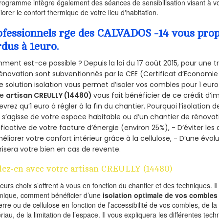
rogramme intègre également des séances de sensibilisation visant à vo
iorer le confort thermique de votre lieu d'habitation.
ofessionnels rge des CALVADOS -14 vous propo
rdus à 1euro.
ent est-ce possible ? Depuis la loi du 17 août 2015, pour une tr
énovation sont subventionnés par le CEE (Certificat d’Economie
e solution isolation vous permet d’isoler vos combles pour 1 e
re
artisan CREULLY (14480)
vous fait bénéficier de ce crédit d’i
devrez qu’1 euro à régler à la fin du chantier. Pourquoi l’isolation 
l s’agisse de votre espace habitable ou d’un chantier de rénovati
ificative de votre facture d’énergie (environ 25%), - D’éviter le
éliorer votre confort intérieur grâce à la cellulose, - D’une év
risera votre bien en cas de revente.
lez-en avec votre artisan CREULLY (14480)
ieurs choix s’offrent à vous en fonction du chantier et des techniques. I
mique, comment bénéficier d’une
isolation optimale de vos combles
erre ou de cellulose en fonction de l’accessibilité de vos combles, de l
riau, de la limitation de l’espace. Il vous expliquera les différentes techn