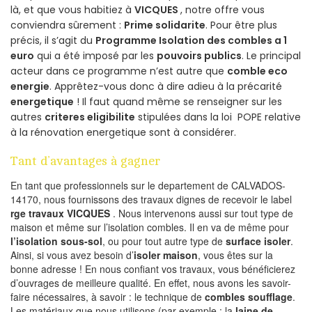
là, et que vous habitiez à
VICQUES
, notre offre vous
conviendra sûrement :
Prime solidarite
. Pour être plus
précis, il s’agit du
Programme Isolation des combles a 1
euro
qui a été imposé par les
pouvoirs publics
. Le principal
acteur dans ce programme n’est autre que
comble eco
energie
. Apprêtez-vous donc à dire adieu à la précarité
energetique
! Il faut quand même se renseigner sur les
autres
criteres eligibilite
stipulées dans la loi POPE relative
à la rénovation energetique sont à considérer.
Tant d’avantages à gagner
En tant que professionnels sur le departement de CALVADOS-
14170, nous fournissons des travaux dignes de recevoir le label
rge travaux VICQUES
. Nous intervenons aussi sur tout type de
maison et même sur l’isolation combles. Il en va de même pour
l’isolation sous-sol
, ou pour tout autre type de
surface isoler
.
Ainsi, si vous avez besoin d’
isoler maison
, vous êtes sur la
bonne adresse ! En nous confiant vos travaux, vous bénéficierez
d’ouvrages de meilleure qualité. En effet, nous avons les savoir-
faire nécessaires, à savoir : le technique de
combles soufflage
.
Les matériaux que nous utilisons (par exemple : la
laine de