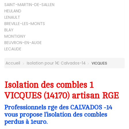
SAINT-MARTIN-DE-SALLEN
HEULAND
LENAULT
BREVILLE-LES-MONTS
BLAY
MONTIGNY
BEUVRON-EN-AUGE
LECAUDE
Accueil
Isolation pour 1€ Calvados-14
VICQUES
Isolation des combles 1
VICQUES (14170) artisan RGE
Professionnels rge des CALVADOS -14
vous propose l’isolation des combles
perdus à 1euro.