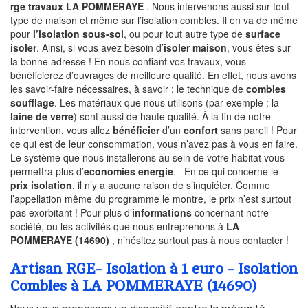
rge travaux LA POMMERAYE
. Nous intervenons aussi sur tout
type de maison et même sur l’isolation combles. Il en va de même
pour
l’isolation sous-sol
, ou pour tout autre type de
surface
isoler
. Ainsi, si vous avez besoin d’
isoler maison
, vous êtes sur
la bonne adresse ! En nous confiant vos travaux, vous
bénéficierez d’ouvrages de meilleure qualité. En effet, nous avons
les savoir-faire nécessaires, à savoir : le technique de
combles
soufflage
. Les matériaux que nous utilisons (par exemple : la
laine de verre
) sont aussi de haute qualité. À la fin de notre
intervention, vous allez
bénéficier
d’un
confort
sans pareil ! Pour
ce qui est de leur consommation, vous n’avez pas à vous en faire.
Le système que nous installerons au sein de votre habitat vous
permettra plus d’
economies energie
. En ce qui concerne le
prix isolation
, il n’y a aucune raison de s’inquiéter. Comme
l’appellation même du programme le montre, le prix n’est surtout
pas exorbitant ! Pour plus d’
informations
concernant notre
société, ou les activités que nous entreprenons à
LA
POMMERAYE (14690)
, n’hésitez surtout pas à nous contacter !
Artisan RGE- Isolation à 1 euro - Isolation
Combles à LA POMMERAYE (14690)