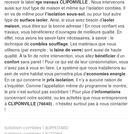
recevoir le label
rge travaux CLIPONVILLE
. Nous intervenons
aussi sur tout type de maison et même sur l’isolation combles. Il
en va de même pour
l’isolation sous-sol
, ou pour tout autre
type de
surface isoler
. Ainsi, si vous avez besoin d’
isoler
maison
, vous êtes sur la bonne adresse ! En nous confiant vos
travaux, vous bénéficierez d’ouvrages de meilleure qualité. En
effet, nous avons les savoir-faire nécessaires, à savoir : le
technique de
combles soufflage
. Les matériaux que nous
utilisons (par exemple : la
laine de verre
) sont aussi de haute
qualité. À la fin de notre intervention, vous allez
bénéficier
d’un
confort
sans pareil ! Pour ce qui est de leur consommation, vous
n’avez pas à vous en faire. Le système que nous installerons au
sein de votre habitat vous permettra plus d’
economies energie
.
En ce qui concerne le
prix isolation
, il n’y a aucune raison de
s’inquiéter. Comme l’appellation même du programme le montre,
le prix n’est surtout pas exorbitant ! Pour plus d’
informations
concernant notre société, ou les activités que nous entreprenons
à
CLIPONVILLE (76640)
, n’hésitez surtout pas à nous contacter
!
Isolation combles 1
AUPPEGARD
Isolation combles 1
AUTIGNY